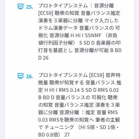
プロトタイプシステム ：音源分離
25.
[EC59] 聴衆の知覚 音量バランス推定
演奏を３楽器に分離 マイク入力した
ドラム演奏データ 音量バランスの 可
視化 音源分離 H HI I SSNMF （非負
値行列因子分解） S SD D 各楽器の叩
打音を基底とし 音源分離が可能 B BD
D 26
プロトタイプシステム [EC59] 音声特
26.
徴量 聴衆が知覚する 音量バランス 推
定 H HI I RMS 0.14 S SD D RMS 0.02
B BD D 音量バランスの 可視化 聴衆
の知覚 音量バランス推定 演奏を３楽
器に分離 音源分離 ：推定 音量 RMS
0.03 RMSを聴衆の知覚へ 筆者の主観
で チューニング （HI 5倍・SD 1倍・
BD 0.8倍） 27