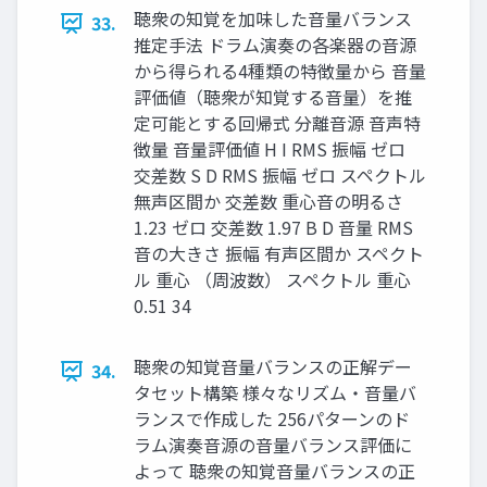
聴衆の知覚を加味した音量バランス
33.
推定手法 ドラム演奏の各楽器の音源
から得られる4種類の特徴量から 音量
評価値（聴衆が知覚する音量）を推
定可能とする回帰式 分離音源 音声特
徴量 音量評価値 H I RMS 振幅 ゼロ
交差数 S D RMS 振幅 ゼロ スペクトル
無声区間か 交差数 重心音の明るさ
1.23 ゼロ 交差数 1.97 B D 音量 RMS
音の大きさ 振幅 有声区間か スペクト
ル 重心 （周波数） スペクトル 重心
0.51 34
聴衆の知覚音量バランスの正解デー
34.
タセット構築 様々なリズム・音量バ
ランスで作成した 256パターンのド
ラム演奏音源の音量バランス評価に
よって 聴衆の知覚音量バランスの正