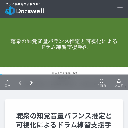
Ope
聴衆の知覚音量バランス推定と
可視化によるドラム練習支援手