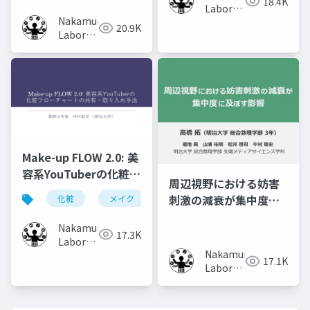
18.4K
Volumes
Laboratory
Nakamura
(Meiji
20.9K
Laboratory
University)
(Meiji
University)
Make-up FLOW 2.0: 美
容系YouTuberの化粧フ
周辺視野における妨害
ローチャートの共有・
刺激の減衰が集中度に
化粧
メイク
化粧工程
フローチャート
取り入れ手法
及ぼす影響
Nakamura
17.3K
Laboratory
Nakamura
(Meiji
17.1K
Laboratory
University)
(Meiji
University)