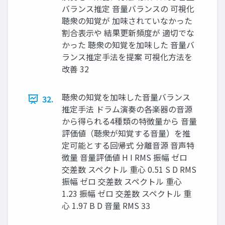
バランス推定 音量バランスの 可視化
聴衆の知覚が 加味されていなかった
割合表示や 結果更新頻度が 適切でな
かった 聴衆の知覚を加味した 音量バ
ランス推定手法を提案 可視化方法を
改善 32
聴衆の知覚を加味した音量バランス
32.
推定手法 ドラム演奏の各楽器の音源
から得られる4種類の特徴量から 音量
評価値（聴衆が知覚する音量）を推
定可能とする回帰式 分離音源 音声特
徴量 音量評価値 H I RMS 振幅 ゼロ
交差数 スペクトル 重心 0.51 S D RMS
振幅 ゼロ 交差数 スペクトル 重心
1.23 振幅 ゼロ 交差数 スペクトル 重
心 1.97 B D 音量 RMS 33