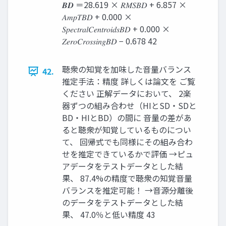
𝑩𝑫 ＝28.619 × 𝑅𝑀𝑆𝐵𝐷 + 6.857 ×
𝐴𝑚𝑝𝑇𝐵𝐷 + 0.000 ×
𝑆𝑝𝑒𝑐𝑡𝑟𝑎𝑙𝐶𝑒𝑛𝑡𝑟𝑜𝑖𝑑𝑠𝐵𝐷 + 0.000 ×
𝑍𝑒𝑟𝑜𝐶𝑟𝑜𝑠𝑠𝑖𝑛𝑔𝐵𝐷 − 0.678 42
聴衆の知覚を加味した音量バランス
42.
推定手法：精度 詳しくは論文を ご覧
ください 正解データにおいて、 2楽
器ずつの組み合わせ（HIとSD・SDと
BD・HIとBD）の間に 音量の差があ
ると聴衆が知覚しているものについ
て、 回帰式でも同様にその組み合わ
せを推定できているかで評価 →ピュ
アデータをテストデータとした結
果、 87.4%の精度で聴衆の知覚音量
バランスを推定可能！ →音源分離後
のデータをテストデータとした結
果、 47.0％と低い精度 43