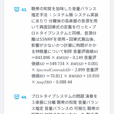
聴衆の知覚を加味した音量バランス
43.
推定手法 ：システム版 システム実装
にあたり 分離後の各楽器の音源を用
いて再度回帰式の定義を行った • プ
ロトタイプシステムと同様、音源分
離はSSNMFを使用 • 回帰式算出後、
影響が少ないかつ計算に時間がかか
る特徴量について削除 音量評価値𝐻𝐼
＝843.896 × 𝑅𝑀𝑆𝐻𝐼 − 0.149 音量評
価値𝑆𝐷 ＝349.734 × 𝑅𝑀𝑆𝑆𝐷 + 0.001
× 𝑆𝑝𝑒𝑐𝑡𝑟𝑎𝑙𝐶𝑒𝑛𝑡𝑟𝑜𝑖𝑑𝑠𝑆𝐷 − 2.899 音量評
価値𝐵𝐷 ＝70.811 × 𝑅𝑀𝑆𝐵𝐷 + 10.930
× 𝐴𝑚𝑝𝑇𝐵𝐷 − 0.088 44
プロトタイプシステムの問題 演奏を
44.
３楽器に分離 聴衆の知覚 音量バラン
ス推定 音量バランスの 可視化 聴衆の