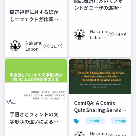
商品選択においてフォ
ントがユーザの選択行
周辺視野に対するぼか
動に及ぼす影響の調査
しエフェクトが作業時
の集中力に及ぼす影響
Nakamura
の調査
24.3K
Laboratory
Nakamura
(Meiji
31.7K
Laboratory
University)
(Meiji
University)
ComiQA: A Comic
Quiz Sharing Service
手書きとフォントの文
that Helps Users to
字形状の違いによる記
comic
manga
Recollect the
憶効果の比較
Content of Previous
Nakamura