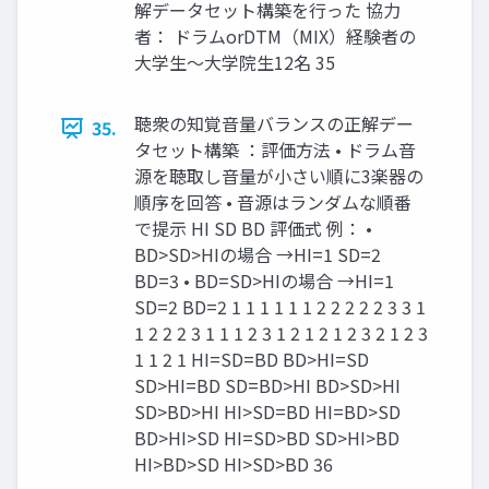
解データセット構築を行った 協力
者： ドラムorDTM（MIX）経験者の
大学生〜大学院生12名 35
聴衆の知覚音量バランスの正解デー
35.
タセット構築 ：評価方法 • ドラム音
源を聴取し音量が小さい順に3楽器の
順序を回答 • 音源はランダムな順番
で提示 HI SD BD 評価式 例： •
BD>SD>HIの場合 →HI=1 SD=2
BD=3 • BD=SD>HIの場合 →HI=1
SD=2 BD=2 1 1 1 1 1 1 2 2 2 2 2 3 3 1
1 2 2 2 3 1 1 1 2 3 1 2 1 2 1 2 3 2 1 2 3
1 1 2 1 HI=SD=BD BD>HI=SD
SD>HI=BD SD=BD>HI BD>SD>HI
SD>BD>HI HI>SD=BD HI=BD>SD
BD>HI>SD HI=SD>BD SD>HI>BD
HI>BD>SD HI>SD>BD 36