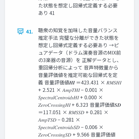
た状態を想定し回帰式定義する必要
あり 41
聴衆の知覚を加味した音量バランス
41.
推定手法 完璧な分離ができた状態を
想定し回帰式定義する必要あり →ピ
ュアデータ（ドラム演奏音源のMIX前
の3楽器の音源）を 正解データとし、
重回帰分析によって 音声特徴量から
音量評価値を推定可能な回帰式を定
義 音量評価値𝑯𝑰 ＝423.431 × 𝑅𝑀𝑆𝐻𝐼
+ 2.521 × 𝐴𝑚𝑝𝑇𝐻𝐼 − 0.001 ×
𝑆𝑝𝑒𝑐𝑡𝑟𝑎𝑙𝐶𝑒𝑛𝑡𝑟𝑜𝑖𝑑𝑠𝐻𝐼 + 0.000 ×
𝑍𝑒𝑟𝑜𝐶𝑟𝑜𝑠𝑠𝑖𝑛𝑔𝐻𝐼 + 6.323 音量評価値𝑺𝑫
＝117.051 × 𝑅𝑀𝑆𝑆𝐷 + 0.281 ×
𝐴𝑚𝑝𝑇𝑆𝐷 − 0.281 ×
𝑆𝑝𝑒𝑐𝑡𝑟𝑎𝑙𝐶𝑒𝑛𝑡𝑟𝑜𝑖𝑑𝑠𝑆𝐷 − 0.006 ×
𝑍𝑒𝑟𝑜𝐶𝑟𝑜𝑠𝑠𝑖𝑛𝑔𝑆𝐷 + 9.566 音量評価値