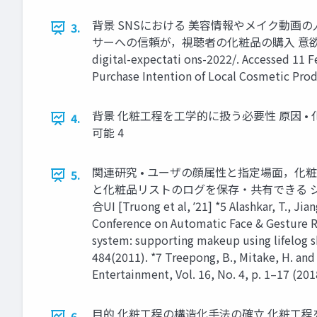
背景 SNSにおける 美容情報やメイク動画の人気上昇
3.
サーへの信頼が，視聴者の化粧品の購入 意欲に影響する [Chen 
digital-expectati ons-2022/. Accessed 11 
Purchase Intention of Local Cosmetic Prod
背景 化粧工程を工学的に扱う必要性 原因 
4.
可能 4
関連研究 • ユーザの顔属性と指定場面，化粧スタイ
5.
と化粧品リストのログを保存・共有できる システム
合UI [Truong et al, ʼ21] *5 Alashkar, T., J
Conference on Automatic Face & Gesture Re
system: supporting makeup using lifelog s
484(2011). *7 Treepong, B., Mitake, H. a
Entertainment, Vol. 16, No. 4, p. 1–17 (201
目的 化粧工程の構造化手法の確立 化粧工程
6.