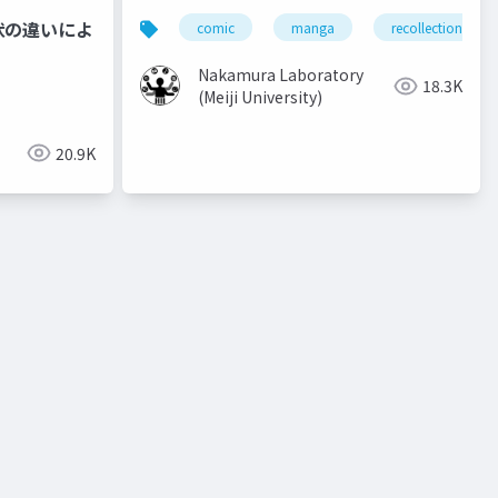
Recollect the Content of Previous
状の違いによ
comic
manga
recollection
Volumes
Nakamura Laboratory
18.3K
(Meiji University)
20.9K