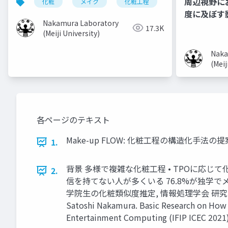
周辺視野に
化粧
メイク
化粧工程
フローチャート
度に及ぼす
Nakamura Laboratory
17.3K
(Meiji University)
Naka
(Meij
各ページのテキスト
Make-up FLOW: 化粧工程の構造化
1.
背景 多様で複雑な化粧工程 • TPOに応じて化
2.
信を持てない人が多くいる 76.8%が独学でメイクを
学院⽣の化粧類似度推定, 情報処理学会 研究報告ヒューマン
Satoshi Nakamura. Basic Research on How 
Entertainment Computing (IFIP ICEC 2021)