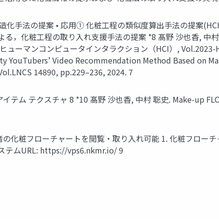
の構造化手法の提案 • 応用① 化粧工程の類似度算出手法の提案(H
者との共有による，化粧工程の取り入れ支援手法の提案 *8 髙野 沙也⾹
ピュータインタラクション（HCI）, Vol.2023-HCI-204, No.8,
ty YouTubers’ Video Recommendation Method Based on Mak
Vol.LNCS 14890, pp.229–236, 2024. 7
 部位 アイテム テクスチャ 8 *10 髙野 沙也⾹, 中村 聡史. Mak
の化粧フローチャートを閲覧・取り入れ可能 1. 化粧フローチャ
 https://vps6.nkmr.io/ 9