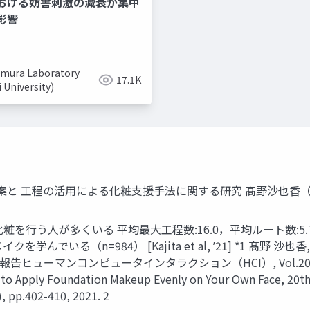
おける妨害刺激の減衰が集中
美容系youtuber
取り入れ
影響
mura Laboratory
17.1K
i University)
手法の提案と 工程の活用による化粧支援手法に関する研究 髙野沙也
粧を行う人が多くいる 平均最大工程数:16.0，平均ルート数:5.7 
学んでいる（n=984） [Kajita et al, ʼ21] *1 髙野
コンピュータインタラクション（HCI）, Vol.2023-HCI-204, No
to Apply Foundation Makeup Evenly on Your Own Face, 20th 
, pp.402-410, 2021. 2