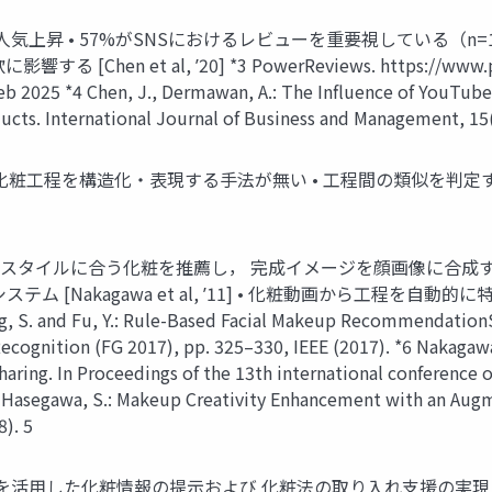
 • 57%がSNSにおけるレビューを重要視している（n=11,115） 
et al, ʼ20] *3 PowerReviews. https://www.power
Feb 2025 *4 Chen, J., Dermawan, A.: The Influence of YouTu
ucts. International Journal of Business and Management, 15(
• 化粧工程を構造化・表現する手法が無い • 工程間の類似を判
ルに合う化粧を推薦し， 完成イメージを顔画像に合成するシステム. [A
 [Nakagawa et al, ʼ11] • 化粧動画から工程を
iang, S. and Fu, Y.: Rule-Based Facial Makeup Recommendation
cognition (FG 2017), pp. 325–330, IEEE (2017). *6 Nakagawa,
haring. In Proceedings of the 13th international conferenc
nd Hasegawa, S.: Makeup Creativity Enhancement with an Au
8). 5
を活用した化粧情報の提示および 化粧法の取り入れ支援の実現 