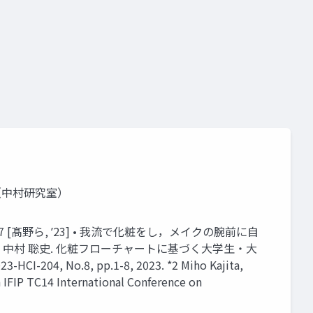
香（中村研究室）
[髙野ら, ʼ23] • 我流で化粧をし，メイクの腕前に自
 沙也⾹, 中村 聡史. 化粧フローチャートに基づく⼤学⽣・⼤
.8, pp.1-8, 2023. *2 Miho Kajita,
IFIP TC14 International Conference on