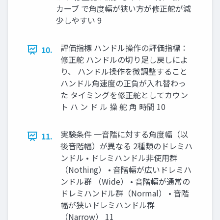
カーブ で⾓度幅が狭い⽅が修正舵が減
少しやすい 9
評価指標 ハンドル操作の評価指標：
10.
修正舵 ハンドルの切り⾜し戻しによ
り、 ハンドル操作を微調整すること
ハンドル⾓速度の正負が⼊れ替わっ
た タイミングを修正舵としてカウン
ト ハ ン ド ル 操 舵 ⾓ 時間 10
実験条件 ⼀⾳階に対する⾓度幅（以
11.
後⾳階幅）が異なる 2種類のドレミハ
ンドル • ドレミハンドル⾮使⽤群
（Nothing） • ⾳階幅が広いドレミハ
ンドル群 （Wide） • ⾳階幅が通常の
ドレミハンドル群（Normal） • ⾳階
幅が狭いドレミハンドル群
（Narrow） 11