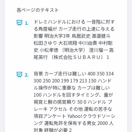
各ページのテキスト
ドレミハンドルにおける ⼀⾳階に対す
1.
る⾓度幅が カーブ⾛⾏の上達に与える
影響 明治⼤学3年 ⿃居武史 渡邉健⽃
松⽥さゆり ⼤⽯琉翔 中川由貴 中村聡
史 ⼩松孝徳 （明治⼤学） 澄川瑠⼀ ⾼
尾英⾏ （株式会社ＳＵＢＡＲＵ） 1
背景 カーブ⾛⾏は難しい 400 350 334
2.
300 250 200 199 179 213 150 ハンド
ル操作が特に重要な カーブは難しい
100 ハンドルを回すタイミング、量が
視覚と腕の感覚頼り 50 0 ハンドル ブ
レーキ アクセル その他 運転の苦⼿な
項⽬アンケート Yahoo!クラウドソーシ
ング 運転免許を保有する男⼥ 2000 ⼈
対象 経験が必要 2