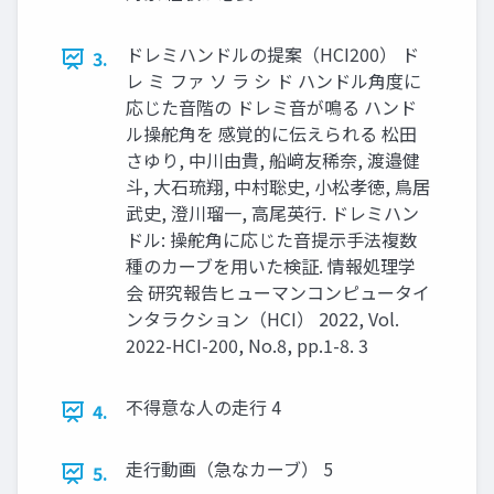
ドレミハンドルの提案（HCI200） ド
3.
レ ミ ファ ソ ラ シ ド ハンドル⾓度に
応じた⾳階の ドレミ⾳が鳴る ハンド
ル操舵⾓を 感覚的に伝えられる 松⽥
さゆり, 中川由貴, 船﨑友稀奈, 渡邉健
⽃, ⼤⽯琉翔, 中村聡史, ⼩松孝徳, ⿃居
武史, 澄川瑠⼀, ⾼尾英⾏. ドレミハン
ドル: 操舵⾓に応じた⾳提⽰⼿法複数
種のカーブを⽤いた検証. 情報処理学
会 研究報告ヒューマンコンピュータイ
ンタラクション（HCI） 2022, Vol.
2022-HCI-200, No.8, pp.1-8. 3
不得意な⼈の⾛⾏ 4
4.
⾛⾏動画（急なカーブ） 5
5.