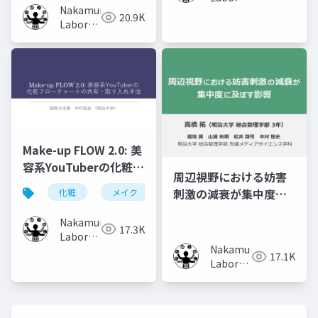
Nakamura
(Meiji
20.9K
Laboratory
University)
(Meiji
University)
Make-up FLOW 2.0: 美
容系YouTuberの化粧フ
周辺視野における妨害
ローチャートの共有・
刺激の減衰が集中度に
化粧
メイク
化粧工程
フローチャート
取り入れ手法
及ぼす影響
Nakamura
17.3K
Laboratory
Nakamura
(Meiji
17.1K
Laboratory
University)
(Meiji
University)