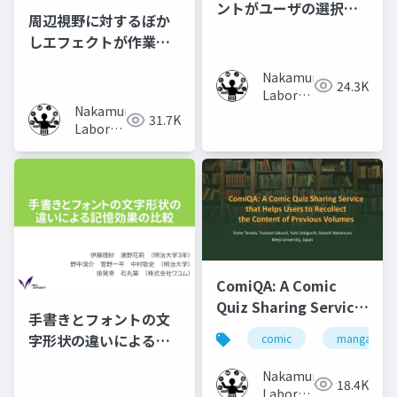
ントがユーザの選択行
周辺視野に対するぼか
動に及ぼす影響の調査
しエフェクトが作業時
の集中力に及ぼす影響
Nakamura
の調査
24.3K
Laboratory
Nakamura
(Meiji
31.7K
Laboratory
University)
(Meiji
University)
ComiQA: A Comic
Quiz Sharing Service
手書きとフォントの文
that Helps Users to
字形状の違いによる記
comic
manga
Recollect the
憶効果の比較
Content of Previous
Nakamura
18.4K
Volumes
Laboratory