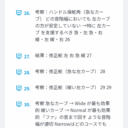
考察：ハンドル操舵⾓（急なカー
26.
ブ） どの⾳階幅においても 左カーブ
の⽅が安定していない →特に 左カー
ブ を⽀援するべき 急・左 急・右
緩・左 緩・右 26
結果：修正舵 左 右 急 緩 27
27.
考察：修正舵（急な左カーブ） 28
28.
考察：修正舵（緩い左カーブ） 29 29
29.
考察 急なカーブ → Wide が最も効果
30.
的 緩いカーブ → Normal が最も効果
的 「ファ」の⾳まで回す ような⾳階
幅が適切 Narrowはどのコースでも