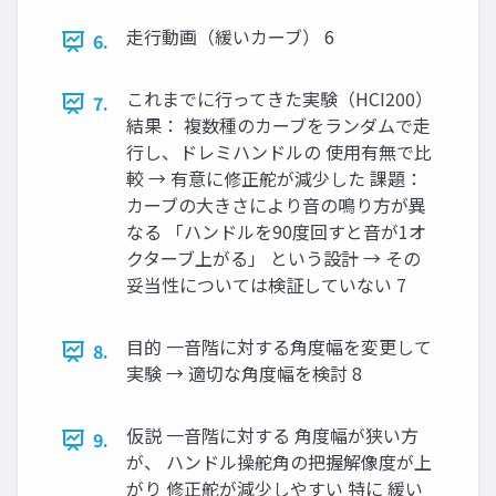
⾛⾏動画（緩いカーブ） 6
6.
これまでに⾏ってきた実験（HCI200）
7.
結果： 複数種のカーブをランダムで⾛
⾏し、ドレミハンドルの 使⽤有無で⽐
較 → 有意に修正舵が減少した 課題：
カーブの⼤きさにより⾳の鳴り⽅が異
なる 「ハンドルを90度回すと⾳が1オ
クターブ上がる」 という設計 → その
妥当性については検証していない 7
⽬的 ⼀⾳階に対する⾓度幅を変更して
8.
実験 → 適切な⾓度幅を検討 8
仮説 ⼀⾳階に対する ⾓度幅が狭い⽅
9.
が、 ハンドル操舵⾓の把握解像度が上
がり 修正舵が減少しやすい 特に 緩い