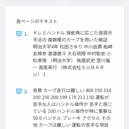
University)
各ページのテキスト
ドレミハンドル 操舵⾓に応じた⾳提⽰
1.
⼿法の 複数種のカーブを⽤いた検証
明治⼤学4年 松⽥さゆり 中川由貴 船﨑
友稀奈 渡邉健⽃ ⼤⽯琉翔 中村聡史 ⼩
松孝徳 （明治⼤学） ⿃居武史 澄川瑠
⼀ ⾼尾英⾏ （株式会社ＳＵＢＡＲ
Ｕ） 1
背景 カーブ⾛⾏は難しい 400 350 334
2.
300 250 200 199 179 213 150 運転が
苦⼿な⼈はハンドル操作が 苦⼿と感じ
ている 100 ハンドル操作が特に重要な
50 0 ハンドル ブレーキ アクセル その
他 カーブは難しい 運転の苦⼿な項⽬