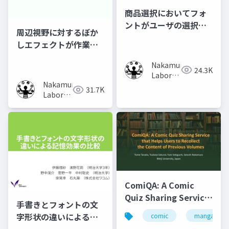
商品選択においてフォ
ントがユーザの選択行
周辺視野に対するぼか
動に及ぼす影響の調査
しエフェクトが作業時
の集中力に及ぼす影響
Nakamura
の調査
24.3K
Laboratory
Nakamura
(Meiji
31.7K
Laboratory
University)
(Meiji
University)
ComiQA: A Comic
Quiz Sharing Service
手書きとフォントの文
that Helps Users to
字形状の違いによる記
comic
manga
Recollect the