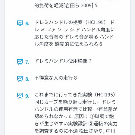
的負荷を軽減[岩⽥ら 2009] 5
ドレミハンドルの提案（HCI195） ド
6.
レ ミ ファ ソ ラ シ ド ハンドル⾓度に
応じた⾳階の ドレミ⾳が鳴る ハンド
ル⾓度を 感覚的に伝えられる 6
ドレミハンドル使⽤映像 7
7.
不得意な⼈の⾛⾏ 8
8.
これまでに⾏ってきた実験（HCI195）
9.
同じカーブを繰り返し⾛⾏し，ドレミ
ハンドルの使⽤有無で⽐較 →有意差が
認められなかった 原因： ①単調で飽
きが⽣じやすい実験設計 ②運転の実⼒
を調査するのに不適 松⽥さゆり, 中川