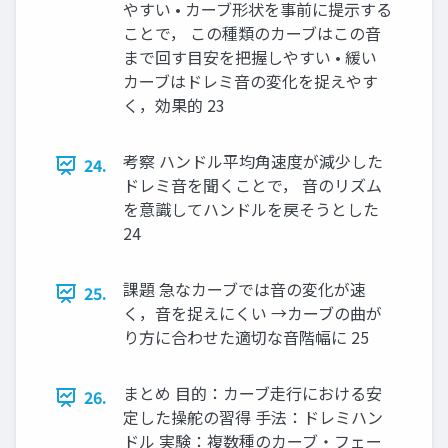
やすい • カーブ形状を事前に提⽰する
ことで， この種類のカーブはこの⾳
まで回す⽬安を把握しやすい • 緩い
カーブはドレミ⾳の変化を捉えやす
く，効果的 23
考察 ハンドル平均⾓速度が減少した
24.
ドレミ⾳を聞くことで， ⾳のリズム
を意識してハンドルを戻そうとした
24
課題 急なカーブでは⾳の変化が速
25.
く，⾳を捉えにくい →カーブの曲が
り⽅に合わせた適切な⾳階幅に 25
まとめ ⽬的：カーブ⾛⾏における安
26.
定した操舵の習得 ⼿法：ドレミハン
ドル 実験：複数種のカーブ・フェー