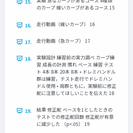
実験 急なカーブがあるコース 4種類
15.
のカーブ 緩いカーブがあるコース 15
⾛⾏動画（緩いカーブ） 16
16.
⾛⾏動画（急カーブ） 17
17.
実験設計 練習前の実⼒調べ カーブ練
18.
習 成⻑の計測 慣れ ベース 練習 テス
ト 4本 8本 20本 8本 • ドレミハンドル
群は練習，テスト⾛⾏でドレミハン
ドル使⽤ • 両群ともに，実験前に修正
舵に注意してほしいことを伝えた 18
結果 修正舵 ベースを1としたときの
19.
テストでの修正舵回数 修正舵が有意
に減少した （p<.05） 19