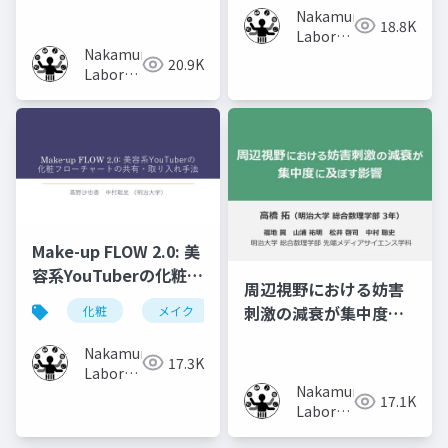
憶効果の比較
Content of Previous
Nakamura
18.8K
Volumes
Laboratory
Nakamura
(Meiji
20.9K
Laboratory
University)
(Meiji
University)
Make-up FLOW 2.0: 美
容系YouTuberの化粧フ
周辺視野における妨害
ローチャートの共有・
刺激の減衰が集中度に
化粧
メイク
化粧工程
フローチャート
取り入れ手法
及ぼす影響
Nakamura
17.3K
Laboratory
Nakamura
(Meiji
17.1K
Laboratory
University)
(Meiji