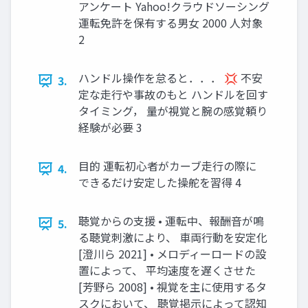
アンケート Yahoo!クラウドソーシング
運転免許を保有する男⼥ 2000 ⼈対象
2
ハンドル操作を怠ると．．． 💢 不安
3.
定な⾛⾏や事故のもと ハンドルを回す
タイミング， 量が視覚と腕の感覚頼り
経験が必要 3
⽬的 運転初⼼者がカーブ⾛⾏の際に
4.
できるだけ安定した操舵を習得 4
聴覚からの⽀援 • 運転中、報酬⾳が鳴
5.
る聴覚刺激により、 ⾞両⾏動を安定化
[澄川ら 2021] • メロディーロードの設
置によって、 平均速度を遅くさせた
[芳野ら 2008] • 視覚を主に使⽤するタ
スクにおいて、 聴覚掲⽰によって認知