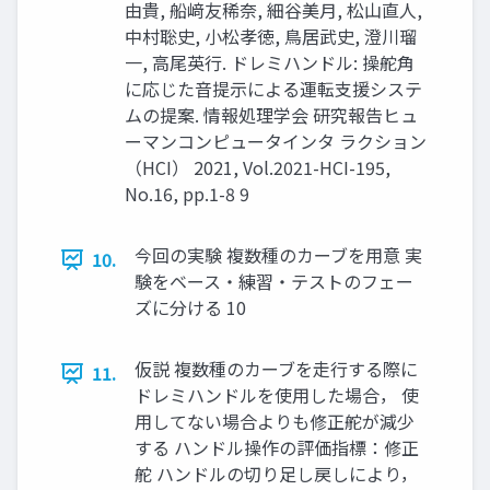
由貴, 船﨑友稀奈, 細⾕美⽉, 松⼭直⼈,
中村聡史, ⼩松孝徳, ⿃居武史, 澄川瑠
⼀, ⾼尾英⾏. ドレミハンドル: 操舵⾓
に応じた⾳提⽰による運転⽀援システ
ムの提案. 情報処理学会 研究報告ヒュ
ーマンコンピュータインタ ラクション
（HCI） 2021, Vol.2021-HCI-195,
No.16, pp.1-8 9
今回の実験 複数種のカーブを⽤意 実
10.
験をベース・練習・テストのフェー
ズに分ける 10
仮説 複数種のカーブを⾛⾏する際に
11.
ドレミハンドルを使⽤した場合， 使
⽤してない場合よりも修正舵が減少
する ハンドル操作の評価指標：修正
舵 ハンドルの切り⾜し戻しにより，