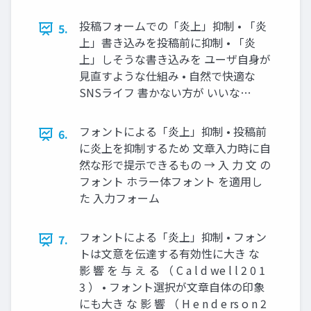
投稿フォームでの「炎上」抑制 • 「炎
5.
上」書き込みを投稿前に抑制 • 「炎
上」しそうな書き込みを ユーザ自身が
見直すような仕組み • 自然で快適な
SNSライフ 書かない方が いいな…
フォントによる「炎上」抑制 • 投稿前
6.
に炎上を抑制するため 文章入力時に自
然な形で提示できるもの → 入 力 文 の
フォント ホラー体フォント を適用し
た 入力フォーム
フォントによる「炎上」抑制 • フォン
7.
トは文意を伝達する有効性に大き な
影 響 を 与 え る （ C a l d we l l 2 0 1
3 ） • フォント選択が文章自体の印象
にも大き な 影 響 （ H e n d e rs o n 2