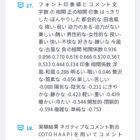
フ ォ ン ト 印 象 値 と コ メ ント 文
17.
字数 の 相関 正の相関 印象 はっきり
した-ぼんやりした 都会的な-田舎風
な 強い-弱い 迫力のある-迫力がない
美しい-醜い 男性的な-女性的な 良い-
悪い 快い-不快な 好きな-嫌いな 今風
な-古風な 負の相関 相関係数 0.936
0.896 0.770 0.676 0.666 0.570 0.567
0.533 0.444 0.334 印象 相関係数 洋
風-和風 0.286 明るい-暗い 0.046 贅沢
な-質素な -0.056 楽しい-苦しい
-0.088 陽気な-陰気な -0.231 にぎや
かな-静かな -0.423 軽い-重い -0.439
暖かい-冷たい -0.544 開放的-閉鎖的
-0.594 複雑な-単純な -0.753
実験結果 ネガティブなコメント割合
18.
COTO H A A P I を 用 い て コ メ ン ト