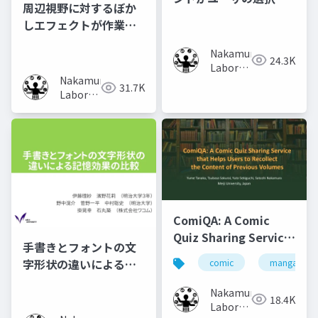
周辺視野に対するぼか
動に及ぼす影響の調査
しエフェクトが作業時
の集中力に及ぼす影響
Nakamura
の調査
24.3K
Laboratory
Nakamura
(Meiji
31.7K
Laboratory
University)
(Meiji
University)
ComiQA: A Comic
Quiz Sharing Service
手書きとフォントの文
that Helps Users to
字形状の違いによる記
comic
manga
Recollect the
憶効果の比較
Content of Previous
Nakamura
18.4K
Volumes
Laboratory