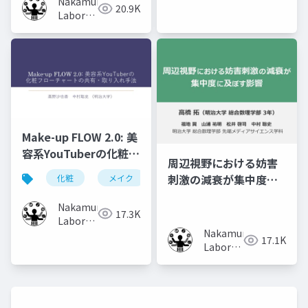
Nakamura
(Meiji
20.9K
Laboratory
University)
(Meiji
University)
Make-up FLOW 2.0: 美
容系YouTuberの化粧フ
周辺視野における妨害
ローチャートの共有・
刺激の減衰が集中度に
化粧
メイク
化粧工程
フローチャート
取り入れ手法
及ぼす影響
Nakamura
17.3K
Laboratory
Nakamura
(Meiji
17.1K
Laboratory
University)
(Meiji
University)