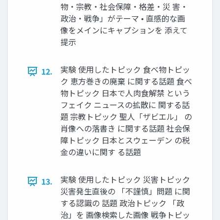
物・宗教・社会保障・格差・災 害・
政治・戦争」がテーマ • 直感的な画
像をメインにキャプションを 添えて
提示
実験 使用したトピック 食べ物トピッ
12.
ク 恵方巻きの廃棄 に関する話題 食べ
物トピック 日本で人肉食解禁 という
フェイク ニュースの拡散に 関する話
題 宗教トピック 聖人「ザビエル」 の
肖像への落書き に関する話題 社会保
障トピック 日本とスウェーデン の税
金の違いに関す る話題
実験 使用したトピック 災害トピック
13.
災害発生直後の 「不謹慎」問題 に関
する認識の 話題 政治トピック 「政
治」を 画像検索した画像 戦争トピッ