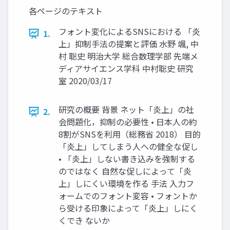
各ページのテキスト
フォント変化によるSNSにおける 「炎
1.
上」抑制手法の提案と評価 水野 颯, 中
村 聡史 明治大学 総合数理学部 先端メ
ディアサイエンス学科 中村聡史 研究
室 2020/03/17
研究の概要 背景 ネット「炎上」の社
2.
会問題化，抑制の必要性 • 日本人の約
8割がSNSを利用（総務省 2018） 目的
「炎上」してしまう人への健全な促し
• 「炎上」しない書き込みを強制する
のではなく 自然な促しによって「炎
上」しにくい環境を作る 手法 入力フ
ォームでのフォント変容 • フォントか
ら受ける印象によって「炎上」しにく
くでき ないか