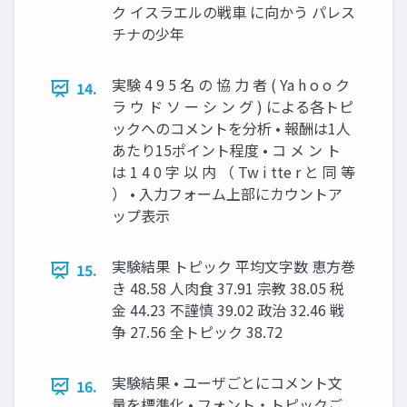
ク イスラエルの戦車 に向かう パレス
チナの少年
実験 4 9 5 名 の 協 力 者 ( Ya h o o ク
14.
ラ ウ ド ソ ー シ ン グ ) による各トピ
ックへのコメントを分析 • 報酬は1人
あたり15ポイント程度 • コ メ ン ト
は 1 4 0 字 以 内 （ Tw i tte r と 同 等
） • 入力フォーム上部にカウントア
ップ表示
実験結果 トピック 平均文字数 恵方巻
15.
き 48.58 人肉食 37.91 宗教 38.05 税
金 44.23 不謹慎 39.02 政治 32.46 戦
争 27.56 全トピック 38.72
実験結果 • ユーザごとにコメント文
16.
量を標準化 • フォント・トピックご