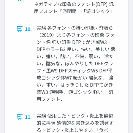
ネガティブな印象のフォント(DFP) 汎
用フォント「游明朝」「游ゴシック」
実験 各フォントの持つ印象 • 斉藤ら
10.
（2019）より各フォントの印象 フォ
ント名 強い印象 DFPてがき誠W3
DFPホラーB3 良い，快い，美しい 悪
い，嫌い，醜い，不快，弱い， 冷た
い，陰気な，ぼんやりした DFPクラ
フト墨W9 DFPスティックW5 DFP平
成ゴシック体W7 暖かい 陽気な． 強
い，重い，はっきりした DFPてがき
楽W3 游明朝，游ゴシック 軽い， 汎
用フォント．
実験 使用したトピック • 炎上を疑似
11.
的に再現 感情的な書き込みを誘発す
るトピック • 炎上しやすい 「食べ