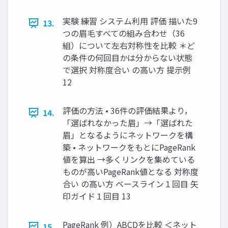
実験 練習 システム利用 評価 描いた9
13.
つの眉毛すべての組み合わせ（36
組）について左右対称性を比較 ＊ど
の条件の何回目かは分からない状態
で選択 対称度合い の高い方 提示例
12
評価の方法 • 36件の評価結果より，
14.
「選ばれなかった眉」→「選ばれた
眉」となるようにネットワークを構
築 • ネットワークをもとにPageRank
値を算出 →多くリンクを集めている
ものが高いPageRank値となる 対称度
合い の高い方 ベースライン１回目 矢
印ガイド１回目 13
PageRank 例）ABCDを比較 ＜ネット
15.