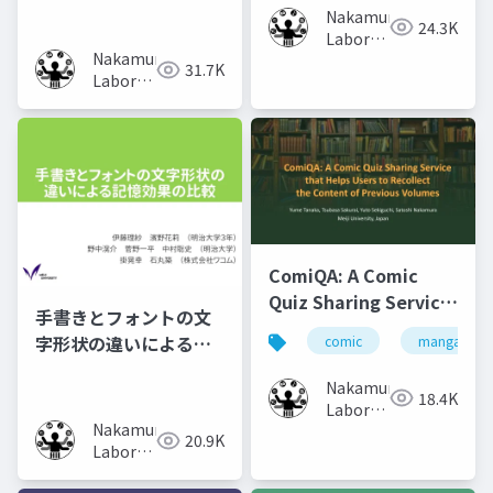
Nakamura
の調査
24.3K
Laboratory
Nakamura
(Meiji
31.7K
Laboratory
University)
(Meiji
University)
ComiQA: A Comic
Quiz Sharing Service
手書きとフォントの文
that Helps Users to
字形状の違いによる記
comic
manga
Recollect the
憶効果の比較
Content of Previous
Nakamura
18.4K
Volumes
Laboratory
Nakamura
(Meiji
20.9K
Laboratory
University)
(Meiji