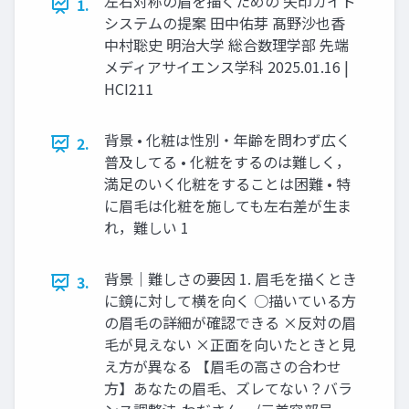
左右対称の眉を描くための 矢印ガイド
1.
システムの提案 田中佑芽 髙野沙也香
中村聡史 明治大学 総合数理学部 先端
メディアサイエンス学科 2025.01.16 |
HCI211
背景 • 化粧は性別・年齢を問わず広く
2.
普及してる • 化粧をするのは難しく，
満足のいく化粧をすることは困難 • 特
に眉毛は化粧を施しても左右差が生ま
れ，難しい 1
背景｜難しさの要因 1. 眉毛を描くとき
3.
に鏡に対して横を向く ○描いている方
の眉毛の詳細が確認できる ×反対の眉
毛が見えない ×正面を向いたときと見
え方が異なる 【眉毛の高さの合わせ
方】あなたの眉毛、ズレてない？バラ