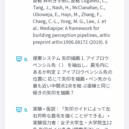
反転 非利き手側に反転 Lugaresi, C.,
Tang, J., Nash, H., McClanahan, C.,
Uboweja, E., Hays, M., Zhang, F.,
Chang, C.-L., Yong, M. G., Lee, J. et
al.: Mediapipe: A framework for
building perception pipelines, arXiv
preprint arXiv:1906.08172 (2019). 6
提案システム 矢印描画 1. アイブロウ
8.
ペンシル先（ ） を抽出し，眉毛内に
あるか判定 2. アイブロウペンシル先の
位置に 応じて矢印を描画 • ペン先から
最も近い中間点2点を結 ぶ直線と同じ
傾きの矢印を描画 7
実験 • 仮説：「矢印ガイドによって左
9.
右対称な眉毛を描くことができる」 •
実験協力者：女子大学生・大学院生12