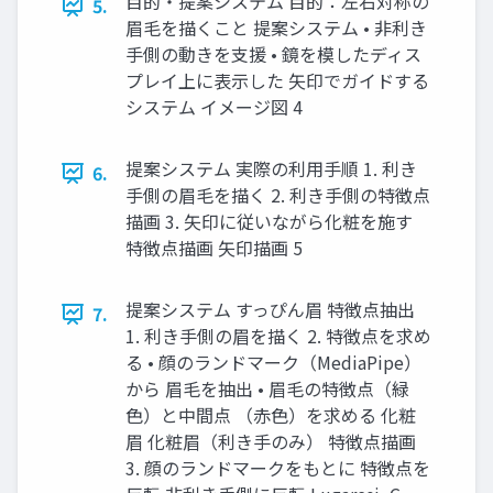
目的・提案システム 目的：左右対称の
5.
眉毛を描くこと 提案システム • 非利き
手側の動きを支援 • 鏡を模したディス
プレイ上に表示した 矢印でガイドする
システム イメージ図 4
提案システム 実際の利用手順 1. 利き
6.
手側の眉毛を描く 2. 利き手側の特徴点
描画 3. 矢印に従いながら化粧を施す
特徴点描画 矢印描画 5
提案システム すっぴん眉 特徴点抽出
7.
1. 利き手側の眉を描く 2. 特徴点を求め
る • 顔のランドマーク（MediaPipe）
から 眉毛を抽出 • 眉毛の特徴点（緑
色）と中間点 （赤色）を求める 化粧
眉 化粧眉（利き手のみ） 特徴点描画
3. 顔のランドマークをもとに 特徴点を