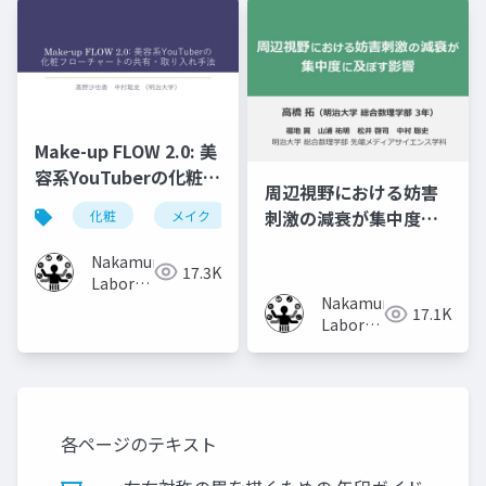
University)
Make-up FLOW 2.0: 美
容系YouTuberの化粧フ
周辺視野における妨害
ローチャートの共有・
刺激の減衰が集中度に
化粧
メイク
化粧工程
フローチャート
取り入れ手法
及ぼす影響
Nakamura
17.3K
Laboratory
Nakamura
(Meiji
17.1K
Laboratory
University)
(Meiji
University)
各ページのテキスト