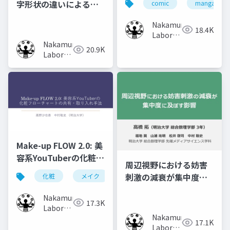
字形状の違いによる記
comic
manga
Recollect the
憶効果の比較
Content of Previous
Nakamura
18.4K
Volumes
Laboratory
Nakamura
(Meiji
20.9K
Laboratory
University)
(Meiji
University)
Make-up FLOW 2.0: 美
容系YouTuberの化粧フ
周辺視野における妨害
ローチャートの共有・
刺激の減衰が集中度に
化粧
メイク
化粧工程
フローチャート
取り入れ手法
及ぼす影響
Nakamura
17.3K
Laboratory
Nakamura
(Meiji
17.1K
Laboratory
University)