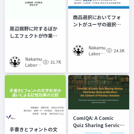
商品選択においてフォ
ントがユーザの選択行
周辺視野に対するぼか
動に及ぼす影響の調査
しエフェクトが作業時
の集中力に及ぼす影響
Nakamura
の調査
24.3K
Laboratory
Nakamura
(Meiji
31.7K
Laboratory
University)
(Meiji
University)
ComiQA: A Comic
Quiz Sharing Service
手書きとフォントの文
that Helps Users to