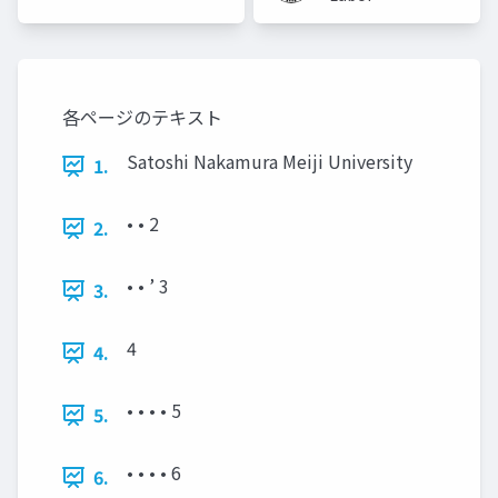
(Meiji
University)
各ページのテキスト
Satoshi Nakamura Meiji University
1.
• • 2
2.
• • ’ 3
3.
4
4.
• • • • 5
5.
• • • • 6
6.