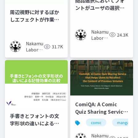
商品選択においてフォ
ントがユーザの選択行
周辺視野に対するぼか
動に及ぼす影響の調査
しエフェクトが作業時
の集中力に及ぼす影響
Nakamura
の調査
24.3K
Laboratory
Nakamura
(Meiji
31.7K
Laboratory
University)
(Meiji
University)
ComiQA: A Comic
Quiz Sharing Service
手書きとフォントの文
that Helps Users to
字形状の違いによる記
comic
manga
Recollect the
憶効果の比較
Content of Previous
Nakamura