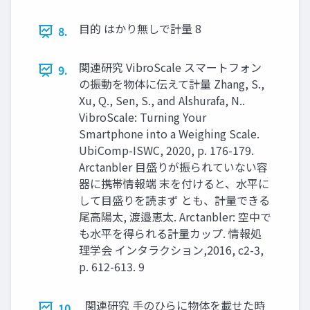
⽬的 はかり無しで計量 8
8.
関連研究 VibroScale スマートフォン
9.
の振動を物体に伝えて計量 Zhang, S.,
Xu, Q., Sen, S., and Alshurafa, N..
VibroScale: Turning Your
Smartphone into a Weighing Scale.
UbiComp-ISWC, 2020, p. 176-179.
Arctanbler ⽬盛りが振られていない容
器に携帯情報端 末を付けると、⽔平に
して⽬盛りを読まず とも、計量できる
尾⾼陽太, 渡邉恵太. Arctanbler: 空中で
も⽔平を得られる計量カップ. 情報処
理学会 インタラクション,2016, c2-3,
p. 612-613. 9
関連研究 ⼿のひらに物体を載せた時
10.