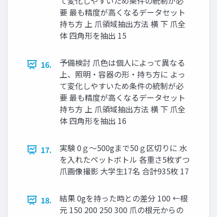
て変化しやすいため条件の統制が必
要 最も精度が⾼くなるデータセット
持ち⽅ 上 ⽖領域抽出⽅法 横 下 ⽖全
体 四⾓形を抽出 15
予備検討 ⽖⾊は個⼈によって異なる
16.
上、照明・容器の形・持ち⽅に よっ
て変化しやすいため条件の統制が必
要 最も精度が⾼くなるデータセット
持ち⽅ 上 ⽖領域抽出⽅法 横 下 ⽖全
体 四⾓形を抽出 16
実験 0ｇ〜500gまで50ｇ区切りに ⽔
17.
を⼊れたペットボトル 各重さ5枚ずつ
⽖画像撮影 ⼤学⽣17名 合計935枚 17
結果 0gを持った時との差分 100 ←根
18.
元 150 200 250 300 ⽖の根元からの