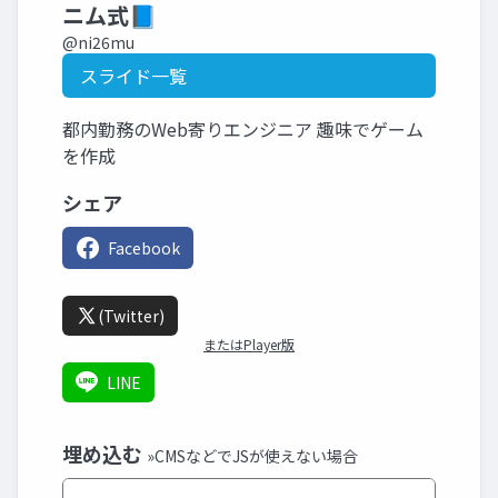
ニム式📘
@ni26mu
スライド一覧
都内勤務のWeb寄りエンジニア 趣味でゲーム
を作成
シェア
Facebook
(Twitter)
またはPlayer版
LINE
埋め込む
»CMSなどでJSが使えない場合