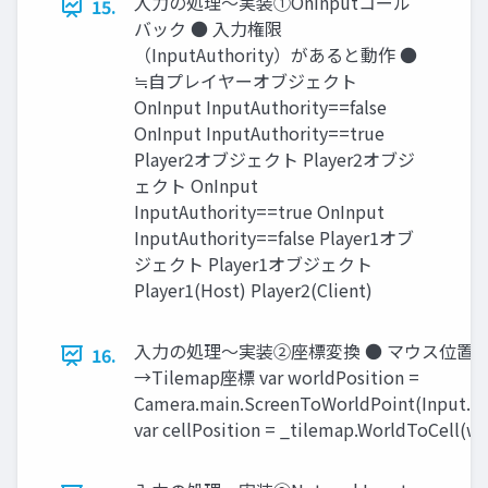
入力の処理～実装①OnInputコール
15.
バック ● 入力権限
（InputAuthority）があると動作 ●
≒自プレイヤーオブジェクト
OnInput InputAuthority==false
OnInput InputAuthority==true
Player2オブジェクト Player2オブジ
ェクト OnInput
InputAuthority==true OnInput
InputAuthority==false Player1オブ
ジェクト Player1オブジェクト
Player1(Host) Player2(Client)
入力の処理～実装②座標変換 ● マウス位置
16.
→Tilemap座標 var worldPosition =
Camera.main.ScreenToWorldPoint(Input.mo
var cellPosition = _tilemap.WorldToCell(wo