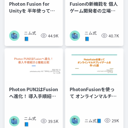
Photon Fusion for
Fusionの新機能を 個人
Unityを 半年使ってわ
ゲーム開発者の立場か
かった ハマりポイント
らレポート
ニム式
ニム式
44.9K
40.7K
📘
📘
Photon PUN2はFusion
PhotonFusionを使っ
へ進化！ 導入手順紹介
て オンラインマルチプ
と機能比較
レイゲームを 作った話
ニム式
ニム式📘
29K
39.5K
📘