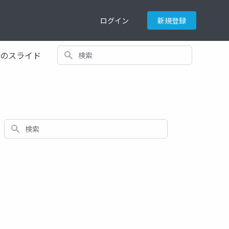
ログイン
新規登録
検索
てのスライド
検索