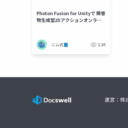
Photon Fusion for Unityで 障害
物生成型2Dアクションオンライ
ン対戦ゲームを作る
ニム式📘
3.3K
運営：株