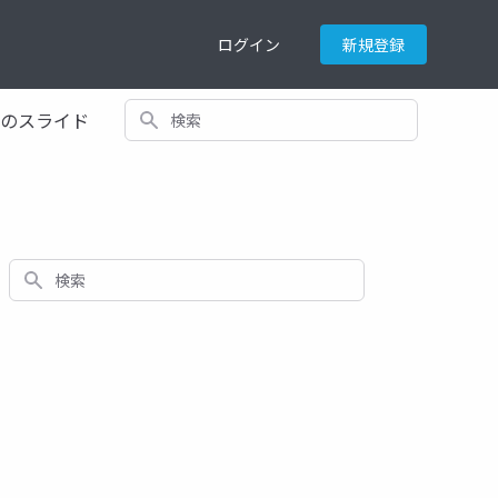
ログイン
新規登録
検索
てのスライド
検索