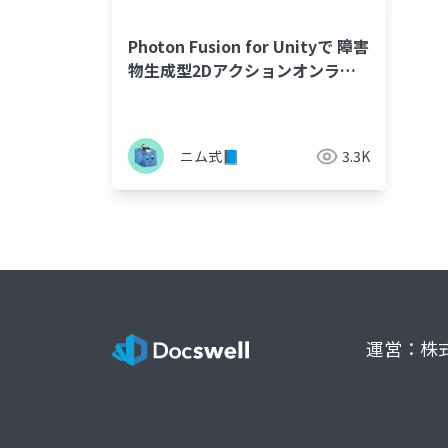
Photon Fusion for Unityで 障害
物生成型2Dアクションオンライ
ン対戦ゲームを作る
ニム式📘
3.3K
運営：株