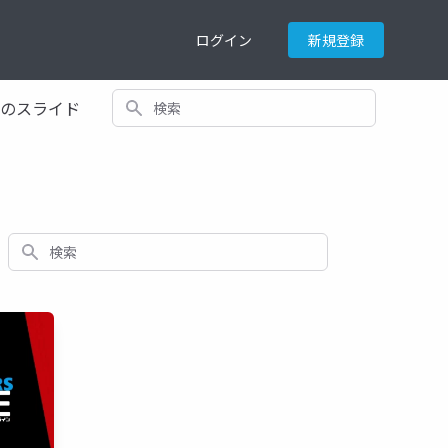
ログイン
新規登録
検索
てのスライド
検索