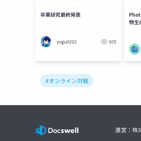
卒業研究最終発表
Phot
物生
ン対
yugu0202
505
#オンライン対戦
運営：株