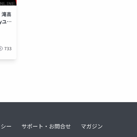
| 滝高
tyユー
 プレ
733
リシー
サポート・お問合せ
マガジン