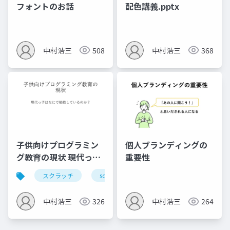
フォントのお話
配色講義.pptx
中村浩三
508
中村浩三
368
子供向けプログラミン
個人ブランディングの
グ教育の現状 現代っ子
重要性
はなにで勉強している
スクラッチ
scratch
hourofcode
python
のか？
中村浩三
326
中村浩三
264