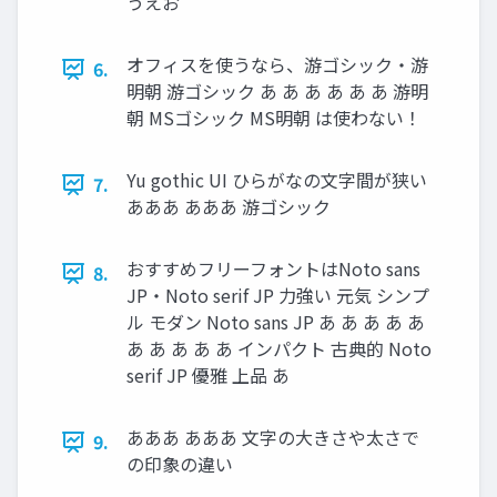
うえお
オフィスを使うなら、游ゴシック・游
6.
明朝 游ゴシック あ あ あ あ あ あ 游明
朝 MSゴシック MS明朝 は使わない！
Yu gothic UI ひらがなの文字間が狭い
7.
あああ あああ 游ゴシック
おすすめフリーフォントはNoto sans
8.
JP・Noto serif JP 力強い 元気 シンプ
ル モダン Noto sans JP あ あ あ あ あ
あ あ あ あ あ インパクト 古典的 Noto
serif JP 優雅 上品 あ
あああ あああ 文字の大きさや太さで
9.
の印象の違い