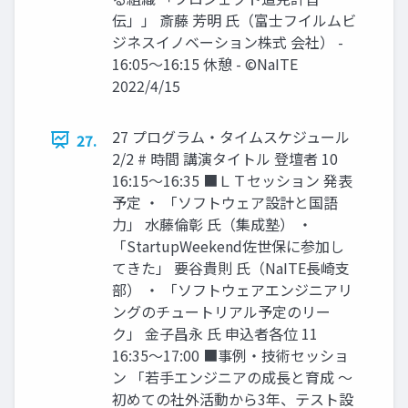
伝」」 斎藤 芳明 氏（富士フイルムビ
ジネスイノベーション株式 会社） -
16:05～16:15 休憩 - ©NaITE
2022/4/15
27 プログラム・タイムスケジュール
27.
2/2 # 時間 講演タイトル 登壇者 10
16:15～16:35 ■ＬＴセッション 発表
予定 ・ 「ソフトウェア設計と国語
力」 水藤倫彰 氏（集成塾） ・
「StartupWeekend佐世保に参加し
てきた」 要谷貴則 氏（NaITE長崎支
部） ・ 「ソフトウェアエンジニアリ
ングのチュートリアル予定のリー
ク」 金子昌永 氏 申込者各位 11
16:35～17:00 ■事例・技術セッショ
ン 「若手エンジニアの成長と育成 ～
初めての社外活動から3年、テスト設