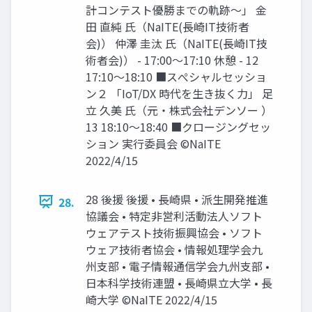
計コンテスト優勝までの軌跡～」 金
田 直純 氏（NaITE(長崎IT技術者
会)） 仲澤 圭汰 氏（NaITE(長崎IT技
術者会)） - 17:00～17:10 休憩 - 12
17:10～18:10 ■スぺシャルセッショ
ン２ 「IoT/DX 時代を生き抜く力」 足
立 久美 氏（元・株式会社デンソー ）
13 18:10～18:40 ■クロージングセッ
ション 実行委員会 ©NaITE
2022/4/15
28 後援 後援 • 長崎県 • 派生開発推進
28.
協議会 • 特定非営利活動法人ソフト
ウェアテスト技術振興協会 • ソフト
ウェア技術者協会 • 情報処理学会九
州支部 • 電子情報通信学会九州支部 •
日本科学技術連盟 • 長崎県立大学 • 長
崎大学 ©NaITE 2022/4/15