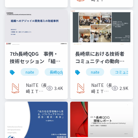
術者会）
7th長崎QDG 事例・
長崎県における技術者
技術セッション 「組織
コミュニティの動向と
へのアジャイル開発導
NaITE活動のご紹介
naite
長崎qdg
naite
コミュニティ
入の取組事例」
NaITE（長
NaITE（長
3.4K
2.9K
崎ＩＴ技
崎ＩＴ技
術者会）
術者会）