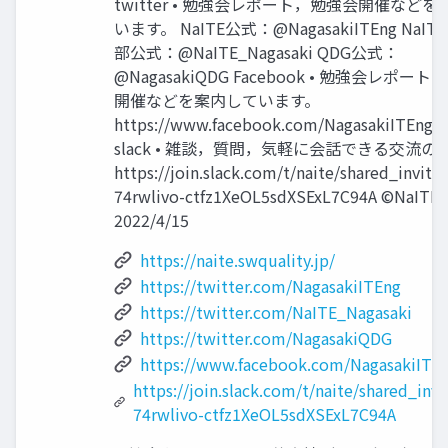
twitter • 勉強会レポート，勉強会開催など
います。 NaITE公式：@NagasakiITEng NaI
部公式：@NaITE_Nagasaki QDG公式：
@NagasakiQDG Facebook • 勉強会レポー
開催などを案内しています。
https://www.facebook.com/NagasakiITEngin
slack • 雑談，質問，気軽に会話できる交流の
https://join.slack.com/t/naite/shared_invite/
74rwlivo-ctfz1XeOL5sdXSExL7C94A ©NaITE
2022/4/15
https://naite.swquality.jp/
https://twitter.com/NagasakiITEng
https://twitter.com/NaITE_Nagasaki
https://twitter.com/NagasakiQDG
https://www.facebook.com/NagasakiITEn
https://join.slack.com/t/naite/shared_invi
74rwlivo-ctfz1XeOL5sdXSExL7C94A