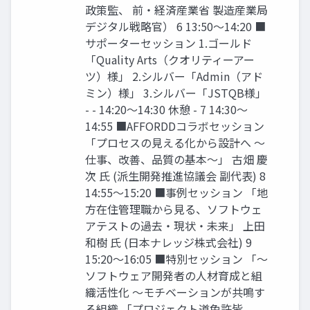
政策監、 前・経済産業省 製造産業局
デジタル戦略官） 6 13:50～14:20 ■
サポーターセッション 1.ゴールド
「Quality Arts（クオリティーアー
ツ）様」 2.シルバー「Admin（アド
ミン）様」 3.シルバー「JSTQB様」
- - 14:20～14:30 休憩 - 7 14:30～
14:55 ■AFFORDDコラボセッション
「プロセスの見える化から設計へ ～
仕事、改善、品質の基本～」 古畑 慶
次 氏 (派生開発推進協議会 副代表) 8
14:55～15:20 ■事例セッション 「地
方在住管理職から見る、ソフトウェ
アテストの過去・現状・未来」 上田
和樹 氏 (日本ナレッジ株式会社) 9
15:20～16:05 ■特別セッション 「～
ソフトウェア開発者の人材育成と組
織活性化 ～モチベーションが共鳴す
る組織 「プロジェクト道免許皆