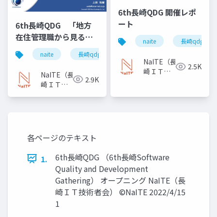
6th長崎QDG 開催レポ
ート
6th長崎QDG 「地方
在住管理職から見る、
naite
長崎qdg
ソフトウェアテストの
naite
長崎qdg
ソフトウェアテスト
過去・現状・未来」
NaITE（長
2.5K
崎ＩＴ技
NaITE（長
2.9K
術者会）
崎ＩＴ技
術者会）
各ページのテキスト
6th長崎QDG （6th長崎Software
1.
Quality and Development
Gathering） オープニング NaITE（長
崎ＩＴ技術者会） ©NaITE 2022/4/15
1