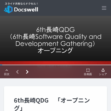
Ope
6th長崎QDG 「オープニン
グ」