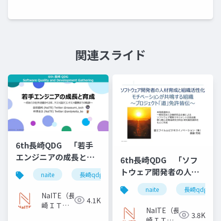
関連スライド
6th長崎QDG 「若手
エンジニアの成長と育
6th長崎QDG 「ソフ
成 ～初めての社外活
トウェア開発者の人材
naite
長崎qdg
若手エンジニア
成長
動から3年、テスト設計
育成と組織活性化 ～
naite
長崎qdg
コンテスト優勝までの
モチベーションが共鳴
NaITE（長
4.1K
軌跡～」
崎ＩＴ技
する組織 「プロジェ
NaITE（長
3.8K
術者会）
クト道免許皆伝」」
崎ＩＴ技