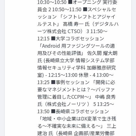
10:30～10:50 ■オープニング 実行委
員会 2 10:50～11:50 ■スペシャルセ
ッション 「シフトレフトとアジャイ
ルテスト」 高橋 寿一 氏（デジタルハ
ーツ株式会社 CTSO） 3 11:50～
12:15 ■大学コラボセッション
「Android 用ファジングツールの適
用及びその性能評価」 佐久間 耀大朗
氏 (長崎県立大学 情報システム学部
情報セキュリティ学科 加藤雅彦研究
室) - 12:15～13:00 休憩 - 4 13:00～
13:25 ■事例セッション 「開発に必
要なマネジメントとは？～バッファ
管理に着目したCCPM～」 中嶋 良秀
氏（株式会社ノーリツ ） 5 13:25～
13:50 ■長崎県コラボセッション
「地域・中小企業はDX変革で生き残
る～不確実な未来に備える～」 三上
建治 氏（長崎県 企画部/産業労働部