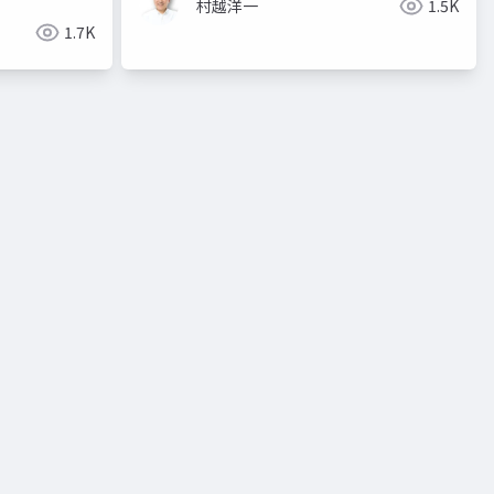
村越洋一
1.5K
1.7K