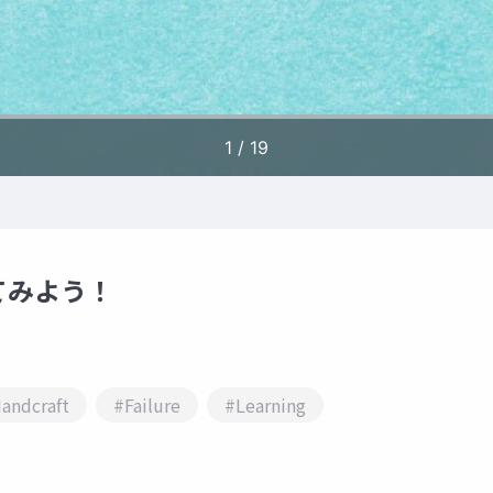
てみよう！
andcraft
#Failure
#Learning