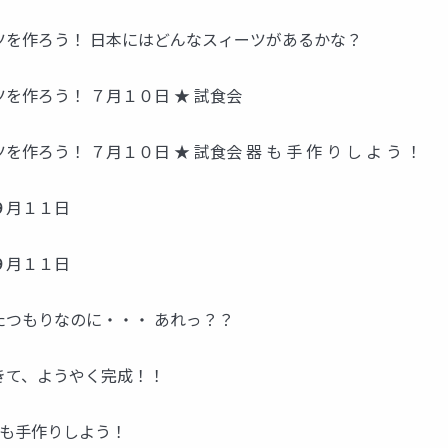
ツを作ろう！ 日本にはどんなスィーツがあるかな？
を作ろう！ ７月１０日 ★ 試食会
う！ ７月１０日 ★ 試食会 器 も 手 作 り し よ う ！
９月１１日
９月１１日
たつもりなのに・・・ あれっ？？
きて、ようやく完成！！
りも手作りしよう！