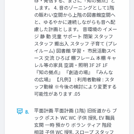
存・発信する、まさに「知の拠点」と
します。 4. 音のゾーニングとして1階
の賑わい空間から上階の図書館空間へ
と、ゆるやかに連続しながらも音へ配
慮した計画とします。 音環境の イメー
ジ 静 動 児童 サポート 閉架 スタッフ
スタッフ 搬出入 スタッフ 子育て (プレ
イルーム) 図書館 学習・ 市民活動スペ
ース 交流 ひろば 棚フレーム 本棚 キャ
レル等の家具 空調・照明 3F 2F 1F
『知の拠点』 『創造の場』 『みんな
の広場』 【凡例】 : 利用者動線 : スタ
ッフ動線 ※今後の検討により変更する
可能性があります .05
平面計画 平面計画 (1階) 旧街道から ブ
8.
ック ポスト WC WC 子供 授乳 EV 職員
玄関 一時 預かり ボラン ティア 階段
相談 子供 WC 授乳 スロープ スタッフ