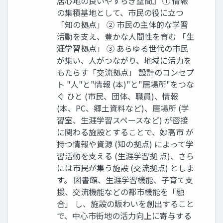
居心地の良いやすらぎ空間』 ① 情報
の集積基地として、市民の役に立つ
「知の拠点」 ② 市民の主体的な学習
活動を支え、豊かな人間性を育む 「生
涯学習拠点」 ③ あらゆる世代の市民
が集い、人がつながり、地域に活力を
もたらす「交流拠点」 設計のコンセプ
ト "人"と"情報 (本)"と"居場所"をつな
ぐ ひと (市民、団体、職員)、情報
(本、PC、郷土資料など)、居場所 (学
習室、生涯学習スペースなど) が密接
に関わる施設とすることで、妙高市 が
持つ情報や資源 (知の拠点) によって学
習活動を支える (生涯学習拠 点)、さら
には市民が集う施設 (交流拠点) としま
す。 図書館、生涯学習機能、子育て支
援、交流機能などの都市機能を「融
合」 し、施設の賑わいを創出すること
で、中心市街地の活力向上に寄与する