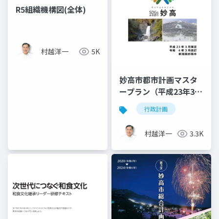
R5組織機構図(全体)
村越洋一
5K
妙高市都市計画マスタ
ープラン（平成23年3月
- 令和4年3月改訂）
行政計画
村越洋一
3.3K