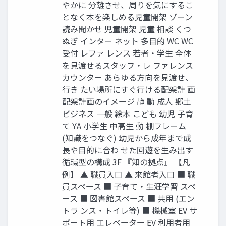
やかに 分離させ、周りを気にするこ
となく本を楽しめる児童開架 ゾーン
読み聞かせ 児童開架 児童 相談 くつ
ぬぎ インター ネット 多目的 WC WC
受付 レファ レンス 若者・学生 全体
を見渡せるスタッフ・レ ファレンス
カウンター あらゆる方向を見渡せ、
行き たい場所にすぐ行ける配架計 画
配架計画のイメージ 静 動 成人 郷土
ビジネス 一般 絵本 こども 幼児 子育
て YA 小学生 中高生 動 棚フレーム
(知識をつなぐ) 幼児から成年まで成
長や目的に合わ せた回遊を生み出す
循環型の構成 3F 『知の拠点』 【凡
例】 ▲ 職員入口 ▲ 来館者入口 ■ 職
員スペース ■ 子育て・生涯学習 スペ
ース ■ 図書館スペース ■ 共用 (エン
トラ ンス・トイレ等) ■ 機械室 EV サ
ポート用 エレベーター EV 利用者用