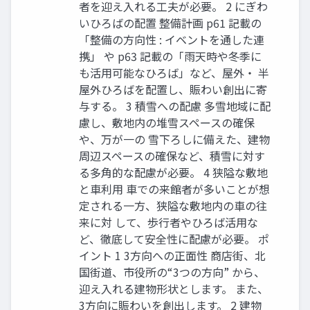
者を迎え入れる工夫が必要。 2 にぎわ
いひろばの配置 整備計画 p61 記載の
「整備の方向性 : イベントを通した連
携」 や p63 記載の「雨天時や冬季に
も活用可能なひろば」など、屋外・ 半
屋外ひろばを配置し、賑わい創出に寄
与する。 3 積雪への配慮 多雪地域に配
慮し、敷地内の堆雪スペースの確保
や、万が一の 雪下ろしに備えた、建物
周辺スペースの確保など、積雪に対す
る多角的な配慮が必要。 4 狭隘な敷地
と車利用 車での来館者が多いことが想
定される一方、狭隘な敷地内の車の往
来に対 して、歩行者やひろば活用な
ど、徹底して安全性に配慮が必要。 ポ
イント 1 3方向への正面性 商店街、北
国街道、市役所の“3つの方向” から、
迎え入れる建物形状とします。 また、
3方向に賑わいを創出します。 2 建物