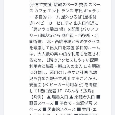
(子育て支援) 駐輪スペース 交流 スペー
ス カフェ エント ランス 市民 ギャラリ
ー 多目的 ルーム 屋外ひろば (屋根付
き) ベビーカーピロティ 出入口付近に
「思いやり駐車 場」を配置 (バリアフ
リー) 商店街から 商店街・市役所・北
国街道、 北・西駐車場からのアクセス
を考慮して出入口を設置 多目的ルーム
は、大人数の集 中的な利用も想定され
るため、 1階のアクセスしやすい配置
利用者と職員・搬出入の出入 口を明確
に分離し、運用のし やすい計画 乳幼
児も含めた親子で利用 することから、
安全面 (ベ ビーカー利用など) を考慮
して1階に配置 1F 『みんなの広場』
【凡例】 ▲ 職員入口 ▲ 来館者入口 ■
職員スペース ■ 子育て・生涯学習 ス
ペース ■ 図書館スペース ■ 共用 (エ