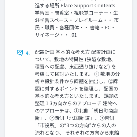
進する場所 Place Support Contents
学習室・閲覧室・視聴覚コーナー・生
涯学習スペース・プレイルーム・・ 市
民・職員・各種団体・・ 書籍・PC・
サイネージ・・ .01
配置計画 基本的な考え方 配置計画に
4.
ついて、敷地の特異性 (狭隘な敷地、
積雪への配慮、東西通り抜けなど) を
考慮して検討いたします。 ① 敷地の分
析や設計条件から課題を抽出し、②課
題に対するポイントを整理し、配置の
基本的な考え方といたします。 課題の
整理 1 3方向からのアプローチ 建物へ
のアプローチは、①北側「朝日町商店
街」、②西側「北国街 道」、③南側
「市役所」の“3つの方向”からの人の
流れとなり、 それぞれの方向から来館