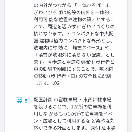
の内外がつながる 「一体ひろば」 に
ぎわいひろばは施設の内外を一体的に
利用可 能な位置や建物の設えとするこ
とで、周辺を活 かずにぎわいづくりの
核となります。 3 コンパクトな中央配
置 建物は極力コンパクトな外形とし、
敷地内に有 効に「堆雪スペース」や
「落雪が敷地外に落ち ない配慮」とし
ます。 4 歩道と車道の明確化 歩行者と
車の動線を明確にすることで、敷地内
の移動 (歩 行者・車) の安全性に配慮
します。 .02
配置計画 市営駐車場 ・東西に駐車場
5.
を設けることで、1か所の駐車場を利
用しな がらもう1か所の駐車場をイベ
ント広場として利用するな ど柔軟な対
応ができる計画とします。 東側 駐車場