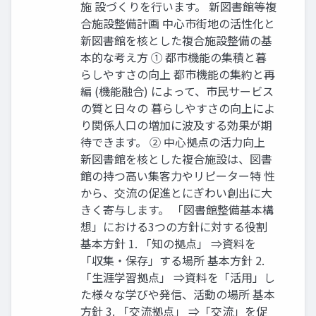
施 設づくりを行います。 新図書館等複
合施設整備計画 中心市街地の活性化と
新図書館を核とした複合施設整備の基
本的な考え方 ① 都市機能の集積と暮
らしやすさの向上 都市機能の集約と再
編 (機能融合) によって、市民サービス
の質と日々の 暮らしやすさの向上によ
り関係人口の増加に波及する効果が期
待できます。 ② 中心拠点の活力向上
新図書館を核とした複合施設は、図書
館の持つ高い集客力やリピーター特 性
から、交流の促進とにぎわい創出に大
きく寄与します。 「図書館整備基本構
想」における3つの方針に対する役割
基本方針 1. 「知の拠点」 ⇒資料を
「収集・保存」する場所 基本方針 2.
「生涯学習拠点」 ⇒資料を「活用」し
た様々な学びや発信、活動の場所 基本
方針 3. 「交流拠点」 ⇒「交流」を促