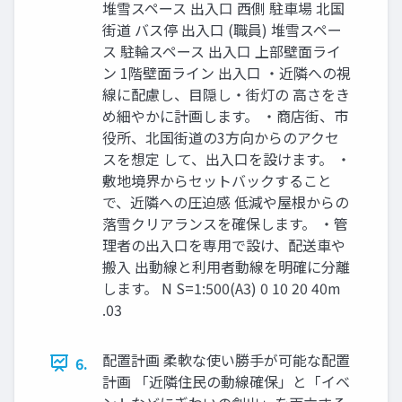
堆雪スペース 出入口 西側 駐車場 北国
街道 バス停 出入口 (職員) 堆雪スペー
ス 駐輪スペース 出入口 上部壁面ライ
ン 1階壁面ライン 出入口 ・近隣への視
線に配慮し、目隠し・街灯の 高さをき
め細やかに計画します。 ・商店街、市
役所、北国街道の3方向からのアクセ
スを想定 して、出入口を設けます。 ・
敷地境界からセットバックすること
で、近隣への圧迫感 低減や屋根からの
落雪クリアランスを確保します。 ・管
理者の出入口を専用で設け、配送車や
搬入 出動線と利用者動線を明確に分離
します。 N S=1:500(A3) 0 10 20 40m
.03
配置計画 柔軟な使い勝手が可能な配置
6.
計画 「近隣住民の動線確保」と「イベ