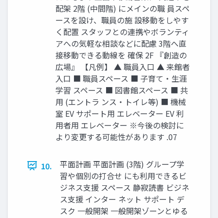
配架 2階 (中間階) にメインの職 員スペ
ースを設け、職員の施 設移動をしやす
く配置 スタッフとの連携やボランティ
アへの気軽な相談などに配慮 3階へ直
接移動できる動線を 確保 2F 『創造の
広場』 【凡例】 ▲ 職員入口 ▲ 来館者
入口 ■ 職員スペース ■ 子育て・生涯
学習 スペース ■ 図書館スペース ■ 共
用 (エントラ ンス・トイレ等) ■ 機械
室 EV サポート用 エレベーター EV 利
用者用 エレベーター ※今後の検討に
より変更する可能性があります .07
平面計画 平面計画 (3階) グループ学
10.
習や個別の打合せ にも利用できるビ
ジネス支援 スペース 静寂読書 ビジネ
ス支援 インター ネット サポート デ
スク 一般開架 一般開架ゾーンとゆる