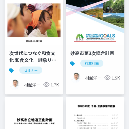
次世代につなぐ和食文
妙高市第3次総合計画
化 和食文化 継承リー
行政計画
ダー研修テキスト
セミナー
村越洋一
1.5K
村越洋一
1.7K