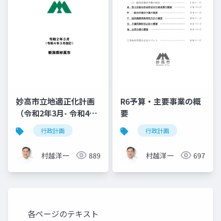
妙高市立地適正化計画
R6予算・主要事業の概
（令和2年3月- 令和4年
要
3月改訂）
行政計画
行政計画
村越洋一
889
村越洋一
697
各ページのテキスト