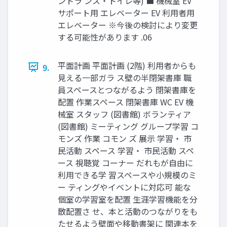
ントラ ンス・トイレ等) ■ 機械室 EV
サポート用 エレベーター EV 利用者用
エレベーター ※今後の検討により変更
する可能性があります .06
平面計画 平面計画 (2階) 利用者からも
9.
見える一部ガラ ス壁の半閉架書庫 職
員スペースとつながるよう 閉架書庫を
配置 作業スペース 閉架書庫 WC EV 機
械室 スタッフ (図書館) ボランティア
(図書館) ミーティング グループ学習 コ
モンズ 作業 コモン ズ 展示 学習・ 市
民活動 スペース 学習・ 市民活動 スペ
ース 視聴覚 コーナー だれもが自由に
利用できる学 習スペースや小規模のミ
ー ティングやイベントに対応可 能な
個室の学習室を配置 生涯学習機能を分
散配置さ せ、本と活動のつながりをも
たせるよう壁面や移動書架に 関連本を