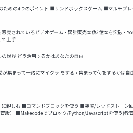
のための4つのポイント ■サンドボックスゲーム ■マルチプレ
されているビデオゲーム • 累計販売本数3億本を突破 • YouTu
くて上手
ルの世界 どう活用するかはあなたの自由
 間が集まって一緒にマイクラ をする • 集まって何をするかは自由
に親しむ ■コマンドブロックを使う ■装置/レッドストーン回
 ■Makecodeでブロック/Python/Javascriptを