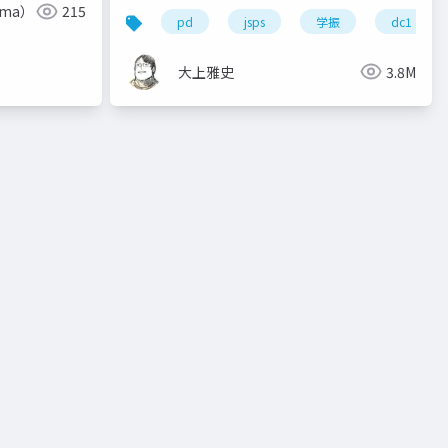
uma）
215
pd
jsps
学振
dc1
大上雅史
3.8M
申請書
キャリア
研究活動