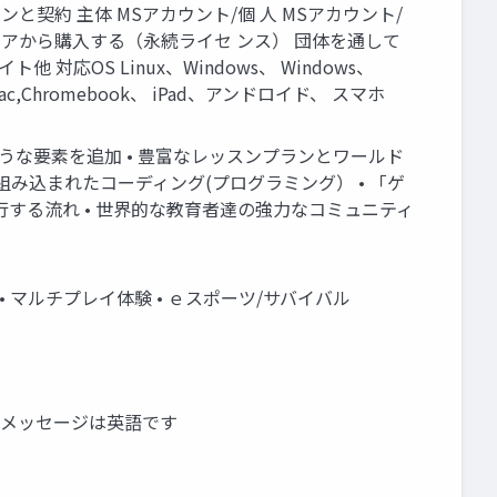
 サインインと契約 主体 MSアカウント/個 人 MSアカウント/
各社ストアから購入する（永続ライセ ンス） 団体を通して
応OS Linux、Windows、 Windows、
c,Chromebook、 iPad、アンドロイド、 スマホ
下のような要素を追加 • 豊富なレッスンプランとワールド
 組み込まれたコーディング(プログラミング） • 「ゲ
行する流れ • 世界的な教育者達の強力なコミュニティ
3 • マルチプレイ体験 • ｅスポーツ/サバイバル
• メッセージは英語です