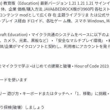
) 教育版（Education) 最新バージョン 1.21 1.21 1.21
団 体、企業 価格/購入方法 JAVA&BEDROCK版が3960円 
ンテンツ modとして広く存 在 主題ライブラリま たは公式サイト他 対
ケットプレイ ス経由 ドロイド、各社ゲー ム機、スマホ Windows, Ma
raft Education) • マイクラ共通のシステムをベースに以
、カメラ、元素、黒板など） • 「安全なマルチプレイ環境」 •
団体/企業がマイクロソフトと契約し、利用者にアカウントを発 
イクラで学ぶ •はじめての建築と破壊 • Hour of Code 202
ワードを使います
ー 遊び方 • キーボードまたはタッチへ • 「1．移動」に挑戦 
り探検(破壊）しましょう