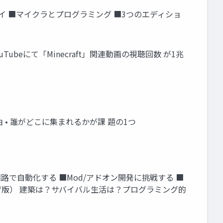
イ ■マイクラとプログラミング ■3つのエディショ
beにて「Minecraft」関連動画の視聴回数 が1兆
 • 誰がどこに集まれるかが課 題の1つ
路で自動化する ■Mod/アドオン開発に挑戦する ■
使う(教育版） 建築は？サバイバル生活は？プログラミング的