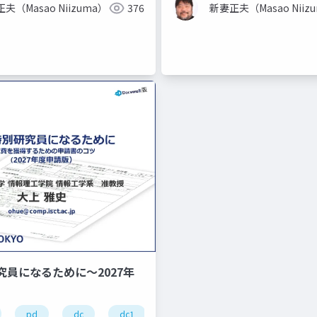
夫（Masao Niizuma）
376
新妻正夫（Masao Niiz
究員になるために～2027年
pd
dc
dc1
dc2
学振
研究費