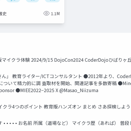
雅史
1.1M
験 2024/9/15 DojoCon2024 CoderDojoひばりヶ
育ライター/ICTコンサルタント ●2012年より、CoderDojo
いて精力的に調 査取材を開始、関連記事を多数寄稿 ●Minecraft Educa
 Sponsor ●MIEE2022−2025 X @Masao_Niizuma
イクラ4つのポイント 教育版ハンズオン まとめ さあ探検しよう
• • • • • お名前 所属（道場など） マイクラ歴（あれば） 