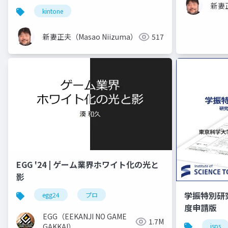
新妻正
kintone
新妻正夫（Masao Niizuma）
517
EGG '24 | ゲーム業界ホワイト化の光と
影
学振特別研
egg24
プロ
度申請版
EGG（EEKANJI NO GAME
1.7M
jsps
GAKKAI）