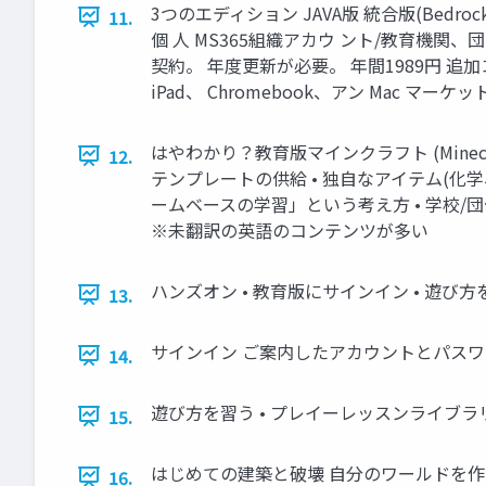
3つのエディション JAVA版 統合版(Bedrock
11.
個 人 MS365組織アカウ ント/教育機関、
契約。 年度更新が必要。 年間1989円 追加コ
iPad、 Chromebook、アン Mac マー
はやわかり？教育版マインクラフト (Minec
12.
テンプレートの供給 • 独自なアイテム(化学
ームベースの学習」という考え方 • 学校/
※未翻訳の英語のコンテンツが多い
ハンズオン • 教育版にサインイン • 遊び方をマ
13.
サインイン ご案内したアカウントとパス
14.
遊び方を習う • プレイーレッスンライブラリ
15.
はじめての建築と破壊 自分のワールドを作
16.