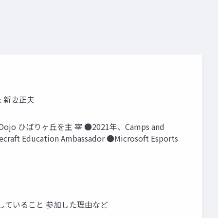
丘 新妻正夫
 ひばりヶ丘を主 宰 ●2021年、Camps and
tion Ambassador ●Microsoft Esports
普段していること 参加した理由など