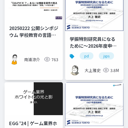
日本語教育の検討」資
料）
20250222 公開シンポジ
ウム 学校教育の言語と
学振特別研究員になる
機能言語学の接続―外
ために～2026年度申請
国につながる子どもた
版
ちの包摂を見すえて 南
pd
jsps
学
南浦涼介
763
浦発表資料
大上雅史
3.8M
EGG '24 | ゲーム業界ホ