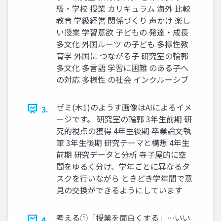
級・学校 授業 カリキュラム 海外 比較
教育 学級経営 関係づくり 声かけ 楽し
い授業 学習意欲 子どもの 発達・成長
多文化 外国ルーツ の子ども 多様性教
育学 外国に つながる子 研究室の輪郭
多文化 多言語 学習に困難 のある子へ
の対応 多様性 の社会 インクルーシブ
ゼミ(木1)のようす画像はAIによるイメ
3.
ージです。 研究室の輪郭 3年生前期 研
究的視点の獲得 4年生後期 卒業論文執
筆 3年生後期 研究テーマと構想 4年生
前期 研究データと分析 寺子屋的に空
間をゆるく分け、学年ごとに異なるタ
スクを行いながら ときどき学年間で意
見の交換ができるようにしています
考える①「授業を面白くする」…いい
4.