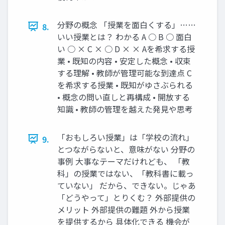
分野の概念 「授業を面白くする」……
8.
いい授業とは？ わかる A ○ B ○ 面白
い ○ × C × ○ D × × Aを希求する授
業 • 既知の内容 • 安定した概念 • 収束
する理解 • 教師が管理可能な到達点 C
を希求する授業 • 既知がゆさぶられる
• 概念の問い直しと再構成 • 開放する
知識 • 教師の管理を越えた発見や思考
「おもしろい授業」は「学校の流れ」
9.
とつながらないと、意味がない 分野の
事例 大事なテーマだけれども、 「教
科」の授業ではない、「教科書に載っ
ていない」 だから、できない。じゃあ
「どうやって」とりくむ？ 外部提供の
メリット 外部提供の難題 外から授業
を提供するから 具体化できる 機会が