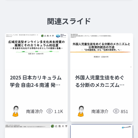
関連スライド
2025 日本カリキュラム
外国人児童生徒をめぐ
学会 自由2-6 南浦 発表
る分断のメカニズムと
スライド資料 広域交流
公教育的統合の方途
型オンライン多文化共
―「日本語教育」から
生授業の展開とそのカ
「包摂の教育学」へ
南浦涼介
1.1K
南浦涼介
851
リキュラム的位置―多
（東北教育学会/日本教
言語多文化化する学校
育学会東北地区研究活
の小片としての意図と
動公開シンポジウム
意義―
「公教育保障としての