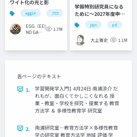
ワイト化の光と影
学振特別研究員になる
ために～2027年度申請
egg24
プロ
版
jsps
pd
dc
EGG（EEKANJI
1.7M
NO GAME
GAKKAI）
大上雅史
1.1M
各ページのテキスト
学習開発学入門1 4月24日 南浦涼介 だ
1.
れもが、面白くてかしこくなれる 授
業・教室・学校を探究・提案する 教育
方法学 ＆ 多様性教育学 研究室
南浦研究室―教育方法学×多様性教育
2.
学の研究室 教育方法学 地域 評価 学