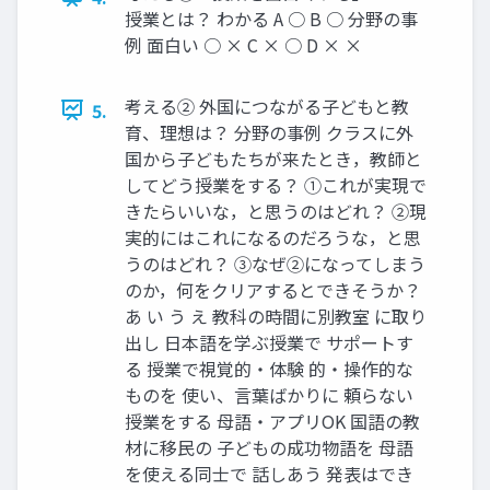
授業とは？ わかる A ○ B ○ 分野の事
例 面白い ○ × C × ○ D × ×
考える② 外国につながる子どもと教
5.
育、理想は？ 分野の事例 クラスに外
国から子どもたちが来たとき，教師と
してどう授業をする？ ①これが実現で
きたらいいな，と思うのはどれ？ ②現
実的にはこれになるのだろうな，と思
うのはどれ？ ③なぜ②になってしまう
のか，何をクリアするとできそうか？
あ い う え 教科の時間に別教室 に取り
出し 日本語を学ぶ授業で サポートす
る 授業で視覚的・体験 的・操作的な
ものを 使い、言葉ばかりに 頼らない
授業をする 母語・アプリOK 国語の教
材に移民の 子どもの成功物語を 母語
を使える同士で 話しあう 発表はでき