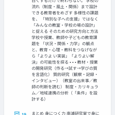
白くするだけで終わらない。 学校の
流れ（制度・風土・関係）まで設計
できる教育者をめざす 多様性の課題
を、 「特別な子への支援」ではなく
「みんなの教室・学校の場の設計」
と捉える そのための研究方向と方法
学校や授業、教師や子どもの教育課
題を 「状況・関係・力学」の観点
と、教育・心理・教科をつなげなが
ら「よりよ い実装」「よりよい解
決」の可能性を探る • • • 教材・授業
の開発研究（作る→試す→学びの質
を言語化） 質的研究（観察・記録・
インタビュー）（教室の出来事／教
師の判断を読む） 制度・カリキュラ
ム／地域連携の分析（「条件」を設
計する）
まとめ 身につく力 南浦研究室で身に
19.