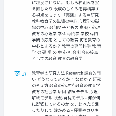
に埋没させない。 むしろ枠組みを捉
え直したり 既成のしくみを再構築す
る視点をもって 「実践」する＝研究
教科教育学の磁場の中心 心理学の磁
場の中心 教師や子どもの 意識・心理
教育の心理学 学科 専門学 学校 専門
学問の応用 としての教育 何を教育の
中心とするか？ 教育の専門科学 教 育
学 の 磁 場 の 中 心 社会 社会の接点
としての教育 教育の教育学
教育学の研究方法 Research 調査的問
17.
い どうなっているか？ なぜか？ 研究
の考え方 教育の心理学 教育の教育学
教育の社会学 原因-結果モデル 原理-
解釈モデル 状況-発見モデル • 何が何
に影響しているのか を、比べたり測
ったりして 確かめる • 授業やカリキ