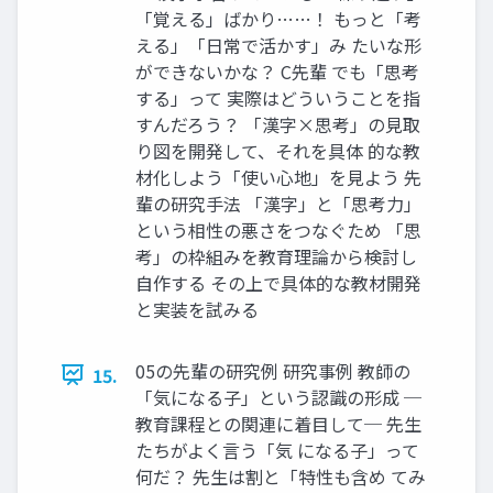
「覚える」ばかり……！ もっと「考
える」「日常で活かす」み たいな形
ができないかな？ C先輩 でも「思考
する」って 実際はどういうことを指
すんだろう？ 「漢字×思考」の見取
り図を開発して、それを具体 的な教
材化しよう「使い心地」を見よう 先
輩の研究手法 「漢字」と「思考力」
という相性の悪さをつなぐため 「思
考」の枠組みを教育理論から検討し
自作する その上で具体的な教材開発
と実装を試みる
05の先輩の研究例 研究事例 教師の
15.
「気になる子」という認識の形成 ─
教育課程との関連に着目して─ 先生
たちがよく言う「気 になる子」って
何だ？ 先生は割と「特性も含め てみ