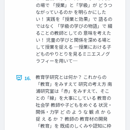
の場で 「授業」と「学級」が どうつ
ながっているのか を明らかにした
い！ 実践を「授業と効果」で 語るの
ではなく 「学級の学びの物語」で 綴
ることの教師としての 意味を考えた
い！ 児童の学びと関係を深める場と
して授業を捉える ─授業における子
どものやりとりを見るミニエスノグ
ラフィーを用いて─
教育学研究とは何か？ これからの
16.
「教育」をみすえて 研究の考え方 南
浦研究室は「赤」をみすえて、そこ
との「線」を大事にしている 教育の
社会学 教師や子どもをめぐる 状況・
関係・力学 ど の よ う な 観 点 か ら
捉 え る か ？ 教師の 教育材の開発
「教育」を 既成のしくみや認知に枠