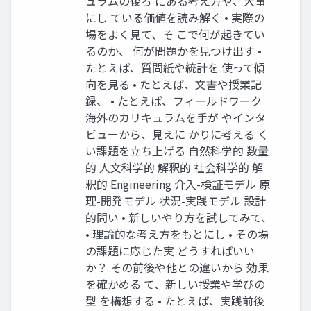
ュラムの後ろ にある考え方や、大事
にし ている価値を読み解く • 実際の
場をよく見て、そ こで何が起きてい
るのか、 何が問題かを見つけ出す •
たとえば、質問紙や統計を 使って傾
向を見る • たとえば、文書や授業記
録、 • たとえば、フィールドワーク
海外のカリキュラムを手が やインタ
ビューから、見えに かりに考える く
い課題を立ち上げる 自然科学的 数量
的 人文科学的 解釈的 社会科学的 解
釈的 Engineering 介入-検証モデル 原
理-開発モデル 状況-実践モデル 設計
的問い • 新しいやり方を試してみて、
• 理論的な考え方をもとにし • その場
の課題に応じた実 どうすればいい
か？ その前後や他との違いから 効果
を確かめる て、新しい授業や学びの
型 を構想する • たとえば、実践前後