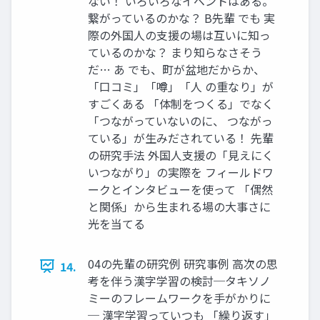
ない！ いろいろなイベントはある。
繋がっているのかな？ B先輩 でも 実
際の外国人の支援の場は互いに知っ
ているのかな？ まり知らなさそう
だ… あ でも、町が盆地だからか、
「口コミ」「噂」「人 の重なり」が
すごくある 「体制をつくる」でなく
「つながっていないのに、 つながっ
ている」が生みだされている！ 先輩
の研究手法 外国人支援の「見えにく
いつながり」の実際を フィールドワ
ークとインタビューを使って 「偶然
と関係」から生まれる場の大事さに
光を当てる
04の先輩の研究例 研究事例 高次の思
14.
考を伴う漢字学習の検討─タキソノ
ミーのフレームワークを手がかりに
─ 漢字学習っていつも 「繰り返す」