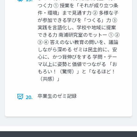
つく力 ① 授業を「それが成り立つ条
件・環境」まで見通す力 ② 多様な子
が参加できる学びを「つくる」力 ③
実践を言語化し、学校や地域に提案
できる力 南浦研究室のモットー ① ②
③ ④ 答えのない教育の問いを、議論
しながら深める ゼミは民主的に、安
心に、かつ背伸びをする 学問・テー
マ以上に姿勢と価値でつながる 「お
もろい！（驚愕）」と「なるほど！
（共感）」
卒業生のゼミ記録
20.