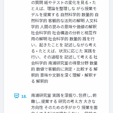
の質問 紙やテストの変化を見る • た
とえば、理論を整理しな がら授業モ
デルを提案する 自然科学的 数量的 自
然科学的 客観的な法則の解明 人文科
学的 人間の営みの意味や価値の解釈
社会科学的 社会構造の分析と相互作
用の解明 社会科学的 数量的 践を行
い、起きたことを 記述しながら考え
る • たとえば、状況に応じた 実践を
行い、その過程を 記述して考える 社
会科学的 南浦研究室の得意分野 数量
的 数値で客観的に測定・比較する 解
釈的 意味や文脈を深く理解・解釈す
る 解釈的
南浦研究室 実践を深掘り､包摂し､俯
18.
瞰し､提案する 研究の考え方 大きな
方向性 そのための手がかり 授業を面