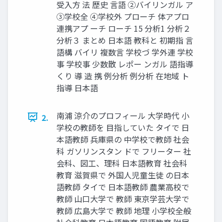
受入方 法 歴史 言語 ②バイリンガル ア
③学校全 ④学校外 プローチ 体アプロ
連携アプ ーチ ローチ 15 分析1 分析２
分析３ まとめ 日本語 教科と 初期指 言
語構 バイリ 複数言 学校づ 学外連 学校
事 学校事 少数散 レポー ンガル 語指導
くり 導 造 携 例分析 例分析 在地域 ト
指導 日本語
南浦 涼介のプロフィール 大学時代 小
2.
学校の教師を 目指していた タイで 日
本語教師 兵庫県の 中学校で教師 社会
科 ガソリンスタン ドで フリーター 社
会科、図工、理科 日本語教育 社会科
教育 滋賀県で 外国人児童生徒 の日本
語教師 タイで 日本語教師 農業高校で
教師 山口大学で 教師 東京学芸大学で
教師 広島大学で 教師 地理 小学校全般