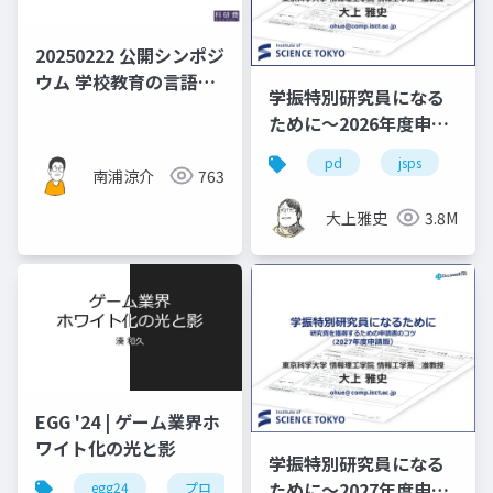
20250222 公開シンポジ
ウム 学校教育の言語と
学振特別研究員になる
機能言語学の接続―外
ために～2026年度申請
国につながる子どもた
版
ちの包摂を見すえて 南
pd
jsps
学
南浦涼介
763
浦発表資料
大上雅史
3.8M
EGG '24 | ゲーム業界ホ
ワイト化の光と影
学振特別研究員になる
ために～2027年度申請
egg24
プロ