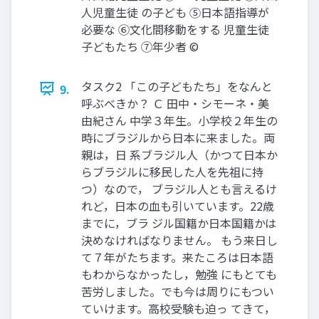
人児童生徒 の子ども ⑤日本語指導が
必要な ⑥文化間移動をする 児童生徒
子どもたち ⑦年少者 ©
タスク2 「この子どもたち」をなんと
9.
呼ぶべきか？ Ｃ 田中・シモーネ・美
由紀さん 中学３年生。小学校２年生の
時にブラジルから日本に来ました。両
親は，日 系ブラジル人（かつて日本か
らブラジルに移民した人を先祖に持
つ）なので， ブラジル人とも言えるけ
れど，日本の血も引いています。22歳
までに，ブラ ジル国籍か日本国籍かは
決めなければなりません。 もう来日し
て７年がたちます。来たころは日本語
もわからなかったし，勉強 にもとても
苦労しました。でも今は周りにもつい
ていけます。高校受験も迫っ てきて，