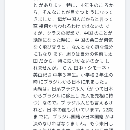
と があります。特に，４年生のこ ろか
ら，そんなことが目立つよ うになって
きました。 母が中国人だからと言って
直 接何か言われるわけではないの で
すが，クラスの授業で，中国 のことが
話題になった時に，中 国の悪口が何気
なく飛び交うと ，なんとなく嫌な気分
にもなり ます。周りは自分の名前も太
田 だから，特に気づかないのかも し
れませんが。 Ｃ ん 田中・シモーネ・
美由紀さ 中学３年生。小学校２年生の
時 にブラジルから日本に来ました 。
両親は，日系ブラジル人（か つて日本
からブラジルに移民し た人を先祖に持
つ）なので，ブ ラジル人とも言えるけ
れど，日 本の血も引いています。22歳
ま でに，ブラジル国籍か日本国籍 かは
決めなければなりません。 もう来日し