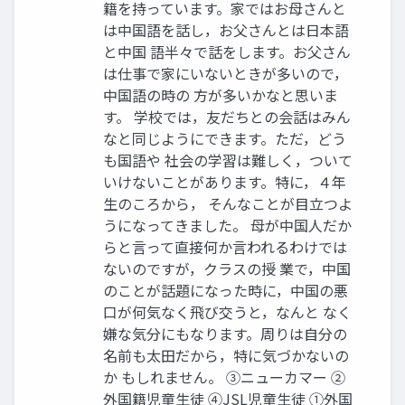
籍を持っています。家ではお母さんと
は中国語を話し，お父さんとは日本語
と中国 語半々で話をします。お父さん
は仕事で家にいないときが多いので，
中国語の時の 方が多いかなと思いま
す。 学校では，友だちとの会話はみん
なと同じようにできます。ただ，どう
も国語や 社会の学習は難しく，ついて
いけないことがあります。特に，４年
生のころから， そんなことが目立つよ
うになってきました。 母が中国人だか
らと言って直接何か言われるわけでは
ないのですが，クラスの授 業で，中国
のことが話題になった時に，中国の悪
口が何気なく飛び交うと，なんと なく
嫌な気分にもなります。周りは自分の
名前も太田だから，特に気づかないの
か もしれません。 ③ニューカマー ②
外国籍児童生徒 ④JSL児童生徒 ①外国