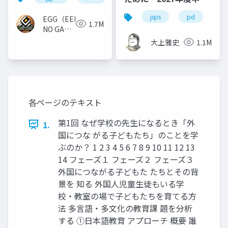
版
jsps
pd
dc
EGG（EEKANJI
1.7M
NO GAME
GAKKAI）
大上雅史
1.1M
各ページのテキスト
第1回 なぜ学校の先生になるとき「外
1.
国につな がる子どもたち」のことを学
ぶのか？ 1 2 3 4 5 6 7 8 9 10 11 12 13
14 フェーズ１ フェーズ２ フェーズ３
外国につながる子どもた たちとその背
景を 知る 外国人児童生徒もいる学
校・教室の場で子どもたちを育てる方
法 多言語・多文化の教育課 題を分析
する ①日本語教育 アプローチ 概要 誰