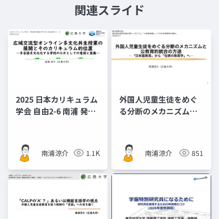
関連スライド
2025 日本カリキュラム
外国人児童生徒をめぐ
学会 自由2-6 南浦 発表
る分断のメカニズムと
スライド資料 広域交流
公教育的統合の方途
型オンライン多文化共
―「日本語教育」から
生授業の展開とそのカ
「包摂の教育学」へ
南浦涼介
1.1K
南浦涼介
851
リキュラム的位置―多
（東北教育学会/日本教
言語多文化化する学校
育学会東北地区研究活
の小片としての意図と
動公開シンポジウム
意義―
「公教育保障としての
日本語教育の検討」資
料）