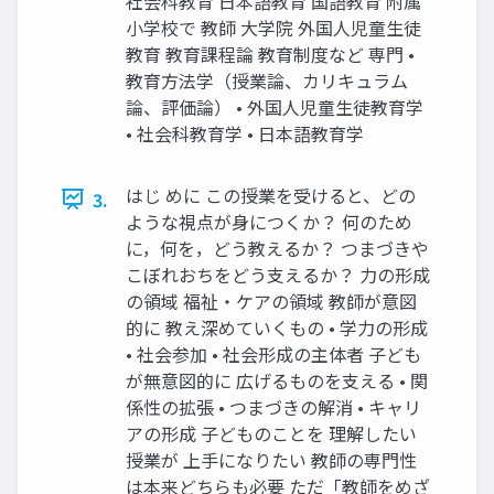
社会科教育 日本語教育 国語教育 附属
小学校で 教師 大学院 外国人児童生徒
教育 教育課程論 教育制度など 専門 •
教育方法学（授業論、カリキュラム
論、評価論） • 外国人児童生徒教育学
• 社会科教育学 • 日本語教育学
はじ めに この授業を受けると、どの
3.
ような視点が身につくか？ 何のため
に，何を，どう教えるか？ つまづきや
こぼれおちをどう支えるか？ 力の形成
の領域 福祉・ケアの領域 教師が意図
的に 教え深めていくもの • 学力の形成
• 社会参加 • 社会形成の主体者 子ども
が無意図的に 広げるものを支える • 関
係性の拡張 • つまづきの解消 • キャリ
アの形成 子どものことを 理解したい
授業が 上手になりたい 教師の専門性
は本来どちらも必要 ただ「教師をめざ