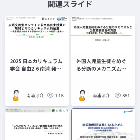
関連スライド
2025 日本カリキュラム
外国人児童生徒をめぐ
学会 自由2-6 南浦 発表
る分断のメカニズムと
スライド資料 広域交流
公教育的統合の方途
型オンライン多文化共
―「日本語教育」から
生授業の展開とそのカ
「包摂の教育学」へ
南浦涼介
1.1K
南浦涼介
851
リキュラム的位置―多
（東北教育学会/日本教
言語多文化化する学校
育学会東北地区研究活
の小片としての意図と
動公開シンポジウム
意義―
「公教育保障としての
日本語教育の検討」資
料）