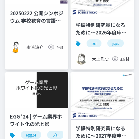
20250222 公開シンポジ
ウム 学校教育の言語と
学振特別研究員になる
機能言語学の接続―外
ために～2026年度申請
国につながる子どもた
版
ちの包摂を見すえて 南
pd
jsps
学
南浦涼介
763
浦発表資料
大上雅史
3.8M
EGG '24 | ゲーム業界ホ
ワイト化の光と影
学振特別研究員になる
ために～2027年度申請
egg24
プロ