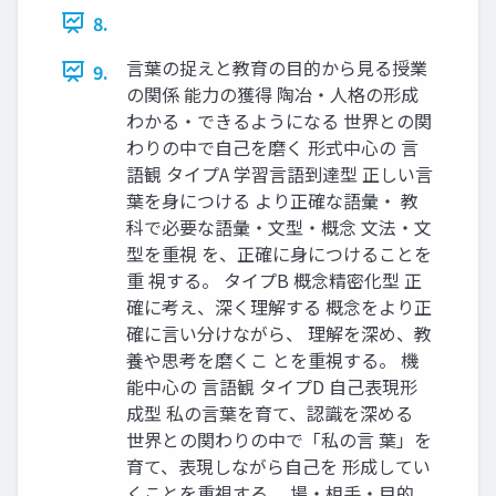
8.
言葉の捉えと教育の目的から見る授業
9.
の関係 能力の獲得 陶冶・人格の形成
わかる・できるようになる 世界との関
わりの中で自己を磨く 形式中心の 言
語観 タイプA 学習言語到達型 正しい言
葉を身につける より正確な語彙・ 教
科で必要な語彙・文型・概念 文法・文
型を重視 を、正確に身につけることを
重 視する。 タイプB 概念精密化型 正
確に考え、深く理解する 概念をより正
確に言い分けながら、 理解を深め、教
養や思考を磨くこ とを重視する。 機
能中心の 言語観 タイプD 自己表現形
成型 私の言葉を育て、認識を深める
世界との関わりの中で「私の言 葉」を
育て、表現しながら自己を 形成してい
くことを重視する。 場・相手・目的