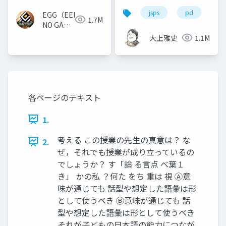
版
jsps
pd
dc
EGG（EEKANJI
1.7M
NO GAME
GAKKAI）
大上雅史
1.1M
各ページのテキスト
1.
考える この授業の先生の真意は？ な
2.
ぜ，それでも授業が成り立っているの
でしょうか？ す「論 る言点 べ葉１
き」 かの私 ？何た をち 重は 視 Ⓐ意
味が通じても 話型や想定した語彙は形
として使うべき Ⓑ意味が通じても 話
型や想定した語彙は形として使うべき
それが子どもの日本語の能力につなが