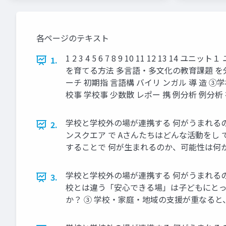
各ページのテキスト
1 2 3 4 5 6 7 8 9 10 11 12
1.
を育てる方法 多言語・多文化の教育課題 を分析
ーチ 初期指 言語構 バイリ ンガル 導 造 ③学
校事 学校事 少数散 レポー 携 例分析 例分析
学校と学校外の場が連携する 何がうまれるのか
2.
ンスクエア で Aさんたちはどんな活動をし
することで 何が生まれるのか、可能性は何
学校と学校外の場が連携する 何がうまれるの
3.
校とは違う「安心できる場」は子どもにとっ
か？ ③ 学校・家庭・地域の支援が重なると