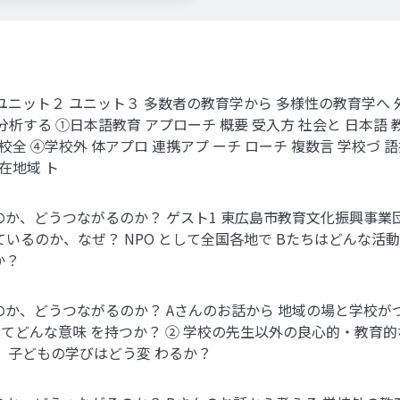
 13 14 ユニット１ ユニット２ ユニット３ 多数者の教育学から 多様
する ①日本語教育 アプローチ 概要 受入方 社会と 日本語 教科
校全 ④学校外 体アプロ 連携アプ ーチ ローチ 複数言 学校づ 語指
 在地域 ト
、どうつながるのか？ ゲスト1 東広島市教育文化振興事業団 Aさん
 ているのか、なぜ？ NPO として全国各地で Bたちはどんな
か？
か、どうつながるのか？ Aさんのお話から 地域の場と学校がつ
てどんな意味 を持つか？ ② 学校の先生以外の良心的・教育的
、子どもの学びはどう変 わるか？