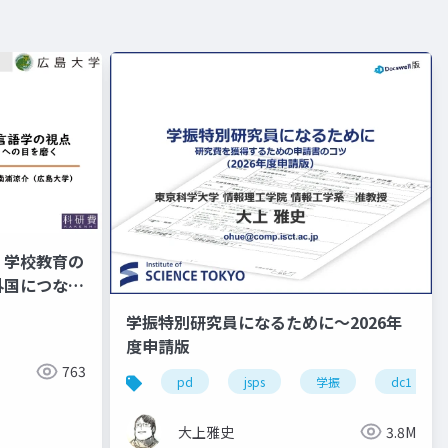
ム 学校教育の
外国につなが
て 南浦発
学振特別研究員になるために～2026年
度申請版
763
pd
jsps
学振
dc1
大上雅史
3.8M