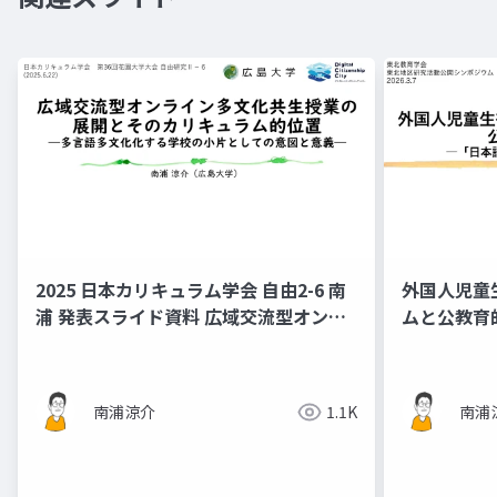
2025 日本カリキュラム学会 自由2-6 南
外国人児童
浦 発表スライド資料 広域交流型オンラ
ムと公教育
イン多文化共生授業の展開とそのカリキ
育」から「
ュラム的位置―多言語多文化化する学校
学会/日本
の小片としての意図と意義―
開シンポジ
南浦涼介
1.1K
南浦
本語教育の