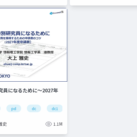
究員になるために～2027年
pd
dc
dc1
dc2
学振
研究費
雅史
1.1M