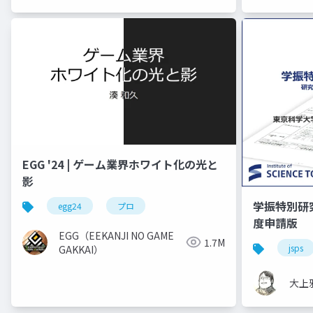
EGG '24 | ゲーム業界ホワイト化の光と
影
学振特別研
egg24
プロ
度申請版
EGG（EEKANJI NO GAME
1.7M
jsps
GAKKAI）
大上