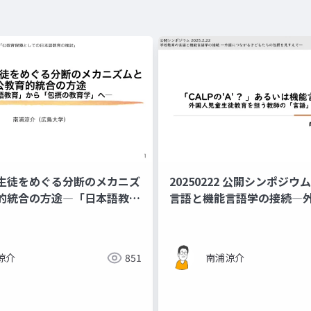
生徒をめぐる分断のメカニズ
20250222 公開シンポジウ
的統合の方途―「日本語教
言語と機能言語学の接続―
包摂の教育学」へ（東北教育
る子どもたちの包摂を見すえ
教育学会東北地区研究活動公
表資料
ウム「公教育保障としての日
涼介
851
南浦涼介
検討」資料）