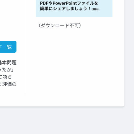
（ダウンロード不可）
ド一覧
基本問題
ったか」
て語ら
と評価の