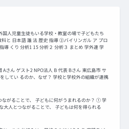
性の教育学へ 外国人児童生徒もいる学校・教室の場で子どもたち
と 日本語 誰 法 歴史 指導 ②バイリンガル ア プロ
導 くり 分析1 15 分析２ 分析３ まとめ 学外連 学
 ゲスト2 NPO法人 B 代表 Bさん 東広島市 サ
活動をしてい るのか、なぜ？ 学校と学校外の組織が連携
ながることで、 子どもに何がうまれるのか？ ① 学
な大人とつながることで、 子どもは何を得られる