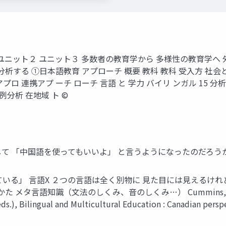
 13 14 ユニット１ ユニット２ ユニット３ 多数者の教育学から 多様
る ①日本語教育 アプローチ 概要 教科 教科 受入方 社会と 日本
プロ 連携アプ ーチ ローチ 言語 と 学力 バイリ ンガル 15 分
例分析 在地域 ト ©️
て 「中国語を使ってもいいよ」 と言うようになったのだろうか？
いる」 言語X ２つの言語は全く別物に 見た目には見えるけれど
言語知識（文法のしくみ、音のしくみ…） Cummins, J.（1984）B
ds.), Bilingual and Multicultural Education : Canadian perspe