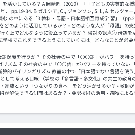
」を活かしている？ A 岡崎眸（2010）「「子どもの実質的
.19-34. B ガルシア, O., ジョンソン, S. I., & セル
読む の中にある「3 教科・母語・日本語相互育成学 習」（pp.26-31
」をどのように活用しているか？ • どのような人が「母語」の支
めて行く上でどんなふうに役立っているか？ 検討の観点② 母語
に学校でこれをできるようにしていくには，どんなことが必要だろ
語保障を行うか？ その社会の中で「〇〇語」がパワ ーを持っ
ガリズム その社会の中で「〇〇語」がパワ ーを持っていない 
減算的バイリンガリズム 教室の中で「日本語でない言語を使う
として考える目線 （学校の「多言語・多文化」の共生の教育
域・家族という「つながりの資本」をどう活かせるか？ • 教
術が解決できる側面はあるか？ • 翻訳技術の活用 • 遠隔による