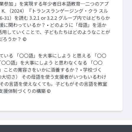
な授業参加 」を実現する年少者日本語教育─二つのアプ
ツァー, K. （2024）『トランスランゲージング・クラ スル
）を読む 3.2.1 or 3.2.2 グループ内ではどちらか
援に関わっているか？ • どのように「母語」を活か
を活用していくことで、子どもたちはどのようなことが
うか？ ©️
ている 「〇〇語」を大事にしよう と思える 「〇〇
「〇〇語」を大事にしよう と思わなくなる 「〇〇
」ことの寛容さをいかに涵養するか？ • 学校づく
の大切さ） その母語を使う支援者がいつもいるわけ
師がその言語を使えなくても，子どもがその言語を教室
支援体制づくりの構築 ©️