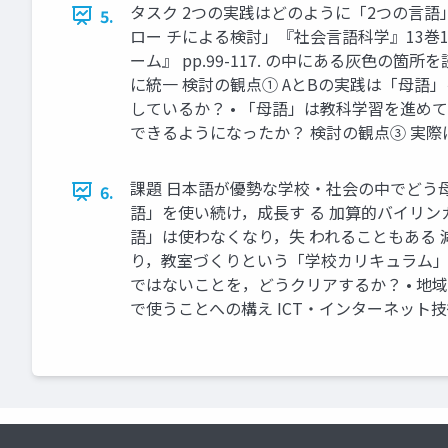
タスク 2つの実践はどのように「2つの言語
5.
ロー チによる検討」『社会言語科学』13巻1号， pp
ーム』 pp.99-117. の中にある灰色の箇所を
に統一 検討の観点① AとBの実践は「母語
しているか？ • 「母語」は教科学習を進
できるようになったか？ 検討の観点③ 実際
課題 日本語が優勢な学校・社会の中でどう母
6.
語」を使い続け，成長す る 加算的バイリン
語」は使わなくなり，失 われることもある 
り，教室づくりという「学校カリキュラム」
ではないことを，どうクリアするか？ • 地
で使うことへの構え ICT・インターネット技