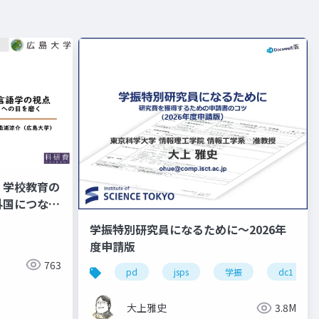
ム 学校教育の
外国につなが
て 南浦発
学振特別研究員になるために～2026年
度申請版
763
pd
jsps
学振
dc1
大上雅史
3.8M