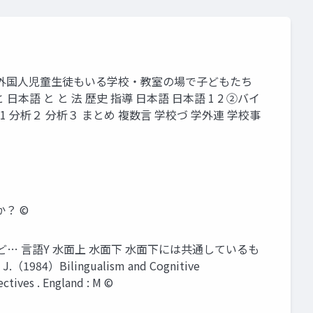
性の教育学へ 外国人児童生徒もいる学校・教室の場で子どもたち
語 と と 法 歴史 指導 日本語 日本語 1 2 ②バイ
析1 分析２ 分析３ まとめ 複数言 学校づ 学外連 学校事
 ©️
… 言語Y 水面上 水面下 水面下には共通しているも
ilingualism and Cognitive
ctives . England : M ©️