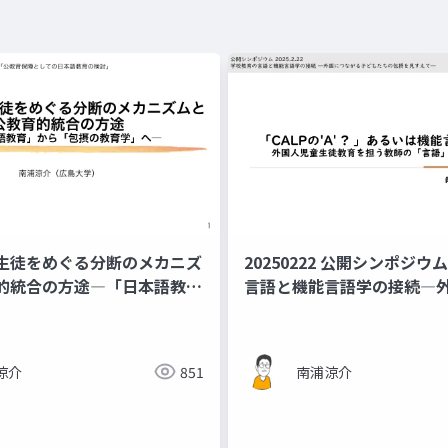
生徒をめぐる分断のメカニズ
20250222 公開シンポジウ
的統合の方途―「日本語教
言語と機能言語学の接続―
包摂の教育学」へ（東北教育
る子どもたちの包摂を見すえ
教育学会東北地区研究活動公
表資料
ウム「公教育保障としての日
涼介
851
南浦涼介
検討」資料）