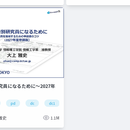
究員になるために～2027年
pd
dc
dc1
dc2
学振
研究費
雅史
1.1M