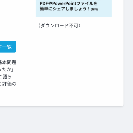
（ダウンロード不可）
ド一覧
基本問題
ったか」
て語ら
と評価の