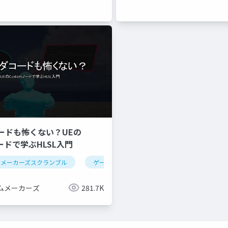
ードも怖くない？UEの
ノードで学ぶHLSL入門
ムメーカーズスクランブル
ゲーム制作
ue5
シェーダー
ムメーカーズ
281.7K