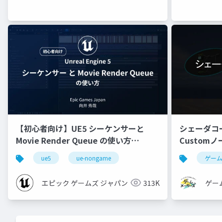
【初心者向け】UE5 シーケンサーと
シェーダコ
Movie Render Queue の使い方
Custom
【Cinematic Dive 2023】
ue5
ue-nongame
ゲー
エピック ゲームズ ジャパン
313K
ゲー