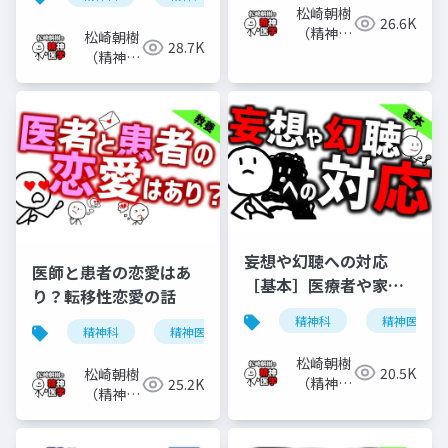
松崎朝樹
26.6K
（精神科
松崎朝樹
28.7K
医）
（精神科
医）
妄想や幻聴への対応
医師と患者の恋愛はあ
［基本］医療者や家族
り？転移性恋愛の話
などがどう対応すべき
精神科
精神医学
か
精神科
精神医学
転移性恋愛
恋愛
松崎朝樹
20.5K
松崎朝樹
（精神科
25.2K
（精神科
医）
医）