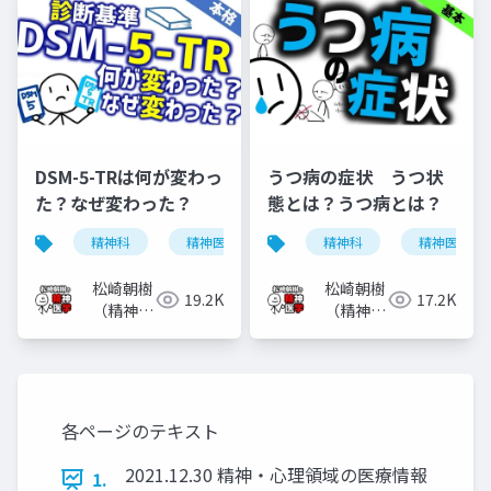
DSM-5-TRは何が変わっ
うつ病の症状 うつ状
た？なぜ変わった？
態とは？うつ病とは？
精神科
精神医学
dsm-5-tr
精神科
dsm-5
精神医学
松崎朝樹
松崎朝樹
19.2K
17.2K
（精神科
（精神科
医）
医）
各ページのテキスト
2021.12.30 精神・心理領域の医療情報
1.