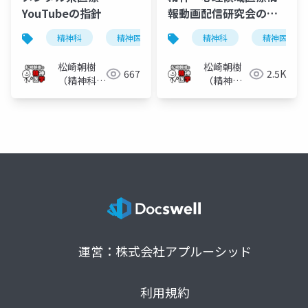
YouTubeの指針
報動画配信研究会の指
針ver.1.5
精神科
精神医学
メンタル系youtuber
精神科
精神医学
指
松崎朝樹
松崎朝樹
667
2.5K
（精神科
（精神科
医）
医）
運営：株式会社アプルーシッド
利用規約