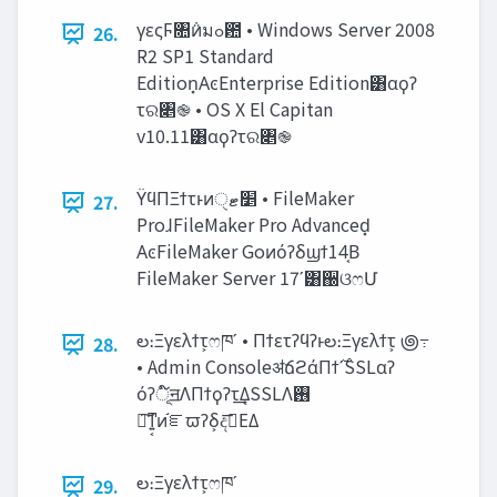
γεςϜ৚݅ͷมߋ఺ • Windows Server 2008
26.
R2 SP1 Standard
Edition͓ΑͼEnterprise Edition͸αϙʔ
τର৅֎ • OS X El Capitan
v10.11͸αϙʔτର৅֎
ΫϥΠΞϯτͱͷ‫׵ޓ‬ੑ • FileMaker
27.
ProɺFileMaker Pro Advanced͓
ΑͼFileMaker Goͷόʔδϣϯ14͔Β
FileMaker Server 17ʹ͸઀ଓෆՄ
ల։Ξγελϯτ͕ෆཁʹ • Πϯετʔϥʔͱల։Ξγελϯτ͕ ౷߹
28.
• Admin ConsoleॳճϩάΠϯ࣌ʹSSLαʔ
όʔূ໌ॻΛΠϯϙʔτ͢Δ͔SSLΛ࢖
༻͠ͳ͍͔ͷ֬ೝϖʔδ͕දࣔ͞ΕΔ
ల։Ξγελϯτ͕ෆཁʹ
29.