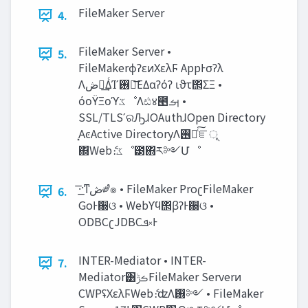
FileMaker Server
4.
FileMaker Server •
5.
FileMakerϕʔεͷΧελϜ AppͰσʔλ
Λ‫ڞ‬༗͢ΔͨΊʹ࢖༻͞ΕΔαʔόʔ ιϑτ΢ΣΞ •
όοΫΞοϓ‫ػ‬ೳΛඪ४౥ࡌ •
SSL/TLSʹରԠɺOAuthɺOpen Directory
͓ΑͼActive DirectoryΛ࢖༻ͨ͠ೝূ
΍Webެ։‫ػ‬ೳ౳΋ར༻Մೳ
͞·͟·ͳ‫ڞ‬༗ํ๏ • FileMaker ProʗFileMaker
6.
GoͰ઀ଓ • Webϒϥ΢βʔͰ઀ଓ •
ODBCʗJDBC‫ܦ‬༝Ͱ
INTER-Mediator • INTER-
7.
Mediator͸‫ࡏݱ‬FileMaker Serverͷ
CWPʢΧελϜWebެ։ʣΛ࢖༻ • FileMaker