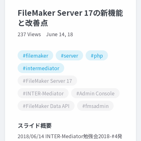
FileMaker Server 17の新機能
と改善点
237 Views
June 14, 18
#filemaker
#server
#php
#intermediator
#FileMaker Server 17
#INTER-Mediator
#Admin Console
#FileMaker Data API
#fmsadmin
スライド概要
2018/06/14 INTER-Mediator勉強会2018-#4発