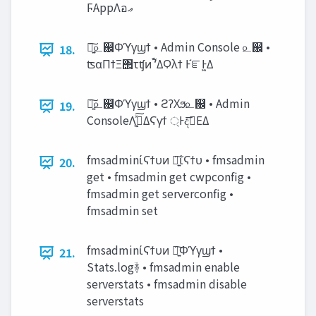
৽͍͠௨஌Φϓγϣϯ • Admin Console ௨஌ •
18.
ʦαΠϯΞ΢τʧͷࠨʹ͋ΔϘλϯ Ͱ֬ೝͰ͖Δ
৽͍͠௨஌Φϓγϣϯ • ϩʔΧϧ௨஌ • Admin
19.
ConsoleΛ࣮ߦ͍ͯ͠ΔϚγϯ ্Ͱදࣔ͞ΕΔ
fmsadminίϚϯυͷ ৽͍͠ίϚϯυ • fmsadmin
20.
get • fmsadmin get cwpconfig •
fmsadmin get serverconfig •
fmsadmin set
fmsadminίϚϯυͷ ৽͍͠Φϓγϣϯ •
21.
Stats.logؔ࿈ • fmsadmin enable
serverstats • fmsadmin disable
serverstats