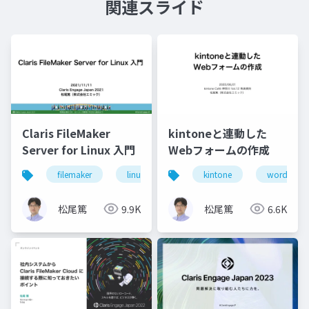
関連スライド
Claris FileMaker
kintoneと連動した
Server for Linux 入門
Webフォームの作成
filemaker
linux
server
kintone
wordpress
松尾篤
9.9K
松尾篤
6.6K