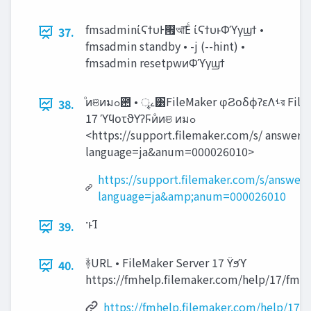
fmsadminίϚϯυͰ࡟আ͞Εͨ ίϚϯυͱΦϓγϣϯ •
37.
fmsadmin standby • -j (--hint) •
fmsadmin resetpwͷΦϓγϣϯ
ͦͷଞͷมߋ఺ • ৄࡉ͸FileMaker φϨοδϕʔεΛࢀর FileMaker
38.
17 ϓϥοτϑΥʔϜͷͦͷଞ ͷมߋ
<https://support.filemaker.com/s/ answerv
language=ja&anum=000026010>
https://support.filemaker.com/s/answer
language=ja&amp;anum=000026010
·ͱΊ
39.
ؔ࿈URL • FileMaker Server 17 ϔϧϓ
40.
https://fmhelp.filemaker.com/help/17/fms/
https://fmhelp.filemaker.com/help/17/f