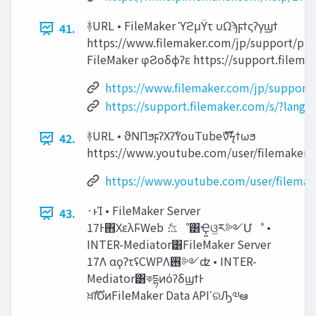
ؔ࿈URL • FileMaker ϓϩμΫτ υΩϡϝϯςʔγϣϯ
41.
https://www.filemaker.com/jp/support/pro
FileMaker φϨοδϕʔε https://support.filema
https://www.filemaker.com/jp/support
https://support.filemaker.com/s/?langu
ؔ࿈URL • ϑΝΠϧϝʔΧʔࣾYouTubeެࣜνϟϯωϧ
42.
https://www.youtube.com/user/filemakerj
https://www.youtube.com/user/filemak
·ͱΊ • FileMaker Server
43.
17Ͱ΋ΧελϜWeb ެ։‫ػ‬ೳ͸Ҿ͖ଓ͖ར༻Մೳ •
INTER-Mediator͸FileMaker Server
17Λ αϙʔτʢCWPΛ࢖༻ʣ • INTER-
Mediator͸কདྷͷόʔδϣϯͰ
ਖ਼ࣜ൛ͷFileMaker Data APIʹରԠ༧ఆ