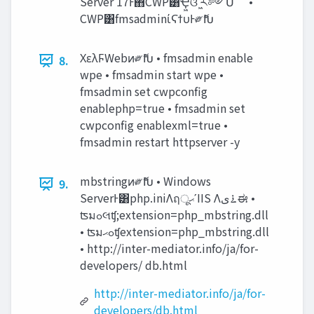
Server 17Ͱ΋CWP͸Ҿ͖ଓ ͖ར༻Մೳ •
CWP͸fmsadminίϚϯυͰ༗ޮԽ
ΧελϜWebͷ༗ޮԽ • fmsadmin enable
8.
wpe • fmsadmin start wpe •
fmsadmin set cwpconfig
enablephp=true • fmsadmin set
cwpconfig enablexml=true •
fmsadmin restart httpserver -y
mbstringͷ༗ޮԽ • Windows
9.
ServerͰ͸php.iniΛฤू‫ʹޙ‬IIS Λ࠶‫ى‬ಈ •
ʦมߋલʧ;extension=php_mbstring.dll
• ʦมߋ‫ޙ‬ʧextension=php_mbstring.dll
• http://inter-mediator.info/ja/for-
developers/ db.html
http://inter-mediator.info/ja/for-
developers/db.html