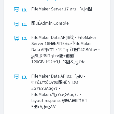
FileMaker Server 17 ͷ৽‫ػ‬ೳͱվળ఺
10.
࡮৽͞ΕͨAdmin Console
11.
FileMaker Data API͕ਖ਼ࣜ൛ʹ • FileMaker
12.
Server 16Ͱ͸τϥΠΞϧ൛Ͱ ͋ͬͨFileMaker
Data API͕ਖ਼ࣜ൛ʹ • 1ϥΠηϯε͋ͨΓ೥ؒ24GBόϯυϧ •
ྫɿ5ϢʔβϥΠηϯεͷ৔߹͸೥ؒ
120GB·Ͱར༻Մೳʢ௥ՃߪೖՄʣ
FileMaker Data APIͷ‫ػ‬ೳ‫ڧ‬Խ •
13.
ΦϒδΣΫτϑΟʔϧυ΁ͷϑΝΠϧͷ
ΞοϓϩʔυΛαϙʔτ •
FileMakerεΫϦϓτͷ࣮ߦΛαϙʔτ •
layout.responseҾ਺Λ࢖༻ͯ݁͠ՌϨΠ
Ξ΢τΛࢦఆͰ͖ΔΑ͏ʹ