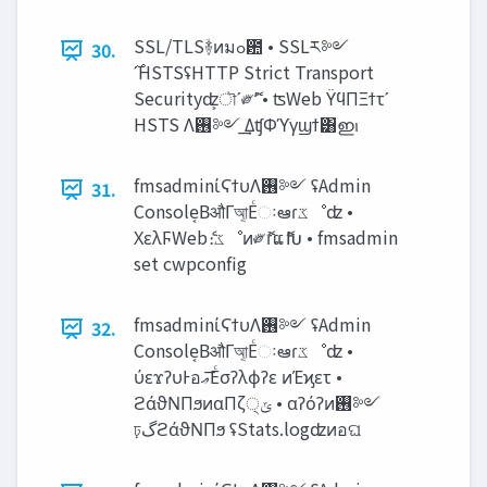
SSL/TLSؔ࿈ͷมߋ఺ • SSLར༻
30.
Securityʣ͕ৗʹ༗ޮʹ • ʦWeb ΫϥΠΞϯτʹ
HSTS Λ࢖༻ ͢ΔʧΦϓγϣϯ͸ഇࢭ
fmsadminίϚϯυΛ࢖༻ ʢAdmin
31.
Console͔ΒऔΓআ͔Εͨઃఆɾ‫ػ‬ೳʣ •
ΧελϜWebެ։‫ػ‬ೳͷ༗ޮɾແޮԽ • fmsadmin
set cwpconfig
fmsadminίϚϯυΛ࢖༻ ʢAdmin
32.
Console͔ΒऔΓআ͔Εͨઃఆɾ‫ػ‬ೳʣ •
ύεϫʔυͰอ‫͞ޢ‬Εͨσʔλϕʔε ͷΈϗετ •
ϩάϑΝΠϧͷαΠζ੍‫ݶ‬ • αʔόʔͷ࢖༻
ঢ়‫گ‬ϩάϑΝΠϧ ʢStats.logʣͷอଘ