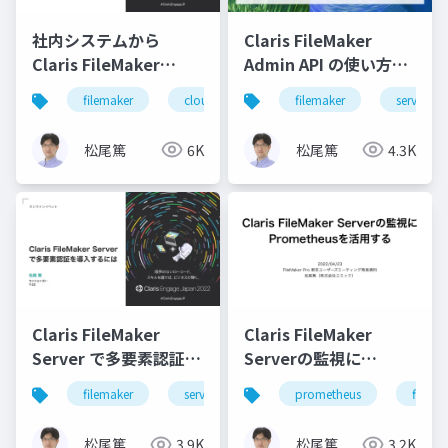
社内システムから
Claris FileMaker
Claris FileMaker
Admin API の使い方と
Cloud に接続する際に
最新情報
filemaker
cloud
filemaker
server
知っておきたいポイン
ト
松尾篤
6K
松尾篤
4.3K
Claris FileMaker
Claris FileMaker
Server で多要素認証を
Serverの監視に
導入するには
Prometheusを活用す
filemaker
server
security
prometheus
mfa
filema
る
松尾篤
3.9K
松尾篤
3.2K