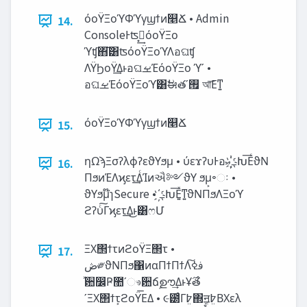
όοΫΞοϓΦϓγϣϯͷ௥Ճ • Admin
14.
ConsoleͰʦࠓ͙͢όοΫΞο
ϓʧ΋͘͠͸ʦόοΫΞοϓΛอଘʧ
ΛΫϦοΫ͢ΔͱอଘࡁΈόοΫΞο ϓʹ •
อଘࡁΈόοΫΞοϓ͸ࣗಈతʹ࡟ আ͞Εͳ͍
όοΫΞοϓΦϓγϣϯͷ௥Ճ
15.
ηΩϡΞσʔλϕʔεϑΥϧμ • ύεϫʔυͰอ‫߸҉͔ͭޢ‬Խ͞ΕͨϑΝ
16.
ΠϧͷΈΛϗετ͢ΔͨΊͷઐ༻ϑΥ ϧμ͕৽ઃ •
ϑΥϧμ໊ɿSecure • ҉߸Խ͞Ε͍ͯͳ͍ϑΝΠϧΛΞοϓ
ϩʔυͨ͠Γϗετ͢Δ͜ͱ͸ෆՄ
ΞΧ΢ϯτͷϩοΫΞ΢τ •
17.
‫ڞ‬༗ϑΝΠϧ΁ͷαΠϯΠϯΛࢼߦ͠
ͯ਺෼Ҏ಺ʹෳ਺ճࣦഊ͢ΔͱҰ࣌త
ʹΞΧ΢ϯτ͕ϩοΫ͞ΕΔ • ૯౰ͨΓ߈ܸ΍ࣙॻ߈ܸ͔ΒΧελ