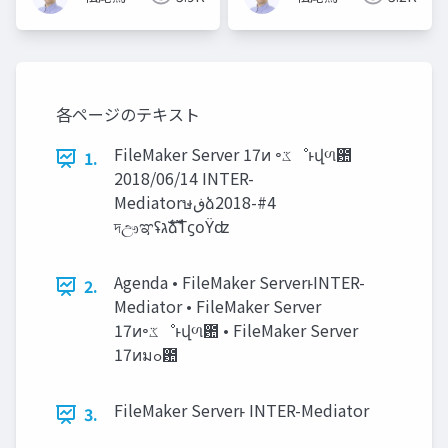
各ページのテキスト
FileMaker Server 17ͷ ৽‫ػ‬ೳͱվળ఺
1.
2018/06/14 INTER-
Mediatorษ‫ڧ‬ձ2018-#4
দඌಞʢ‫ࣜג‬ձࣾΤϛοΫʣ
Agenda • FileMaker ServerͱINTER-
2.
Mediator • FileMaker Server
17ͷ৽‫ػ‬ೳͱվળ఺ • FileMaker Server
17ͷมߋ఺
FileMaker Serverͱ INTER-Mediator
3.