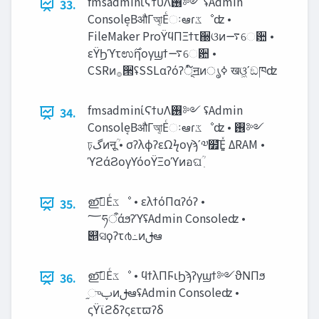
fmsadminίϚϯυΛ࢖༻ ʢAdmin
33.
Console͔ΒऔΓআ͔Εͨઃఆɾ‫ػ‬ೳʣ •
FileMaker ProΫϥΠΞϯτ઀ଓͷ࠷େ਺ •
εΫϦϓτಉ࣌ηογϣϯ࠷େ਺ •
CSRͷ࡞੒ʢSSLαʔόʔূ໌ॻͷൃߦ खଓ͖ʹඞཁʣ
fmsadminίϚϯυΛ࢖༻ ʢAdmin
34.
Console͔ΒऔΓআ͔Εͨઃఆɾ‫ػ‬ೳʣ • ࢖༻
ঢ়‫گ‬ͷऩूִؒ • σʔλϕʔεΩϟογϡʹ༧໿͞Ε͍ͯ ΔRAM •
ϓϩάϨογϒόοΫΞοϓͷอଘؒ ִ
ഇࢭ͞Εͨ‫ػ‬ೳ • ελϯόΠαʔόʔ •
35.
؅ཧऀάϧʔϓʢAdmin Consoleʣ •
୅ସϙʔτ൪߸ͷࢦఆ
ഇࢭ͞Εͨ‫ػ‬ೳ • ϥϯλΠϜιϦϡʔγϣϯ༻ϑΝΠϧ
36.
֦ுࢠͷࢦఆʢAdmin Consoleʣ •
ςΫϊϩδʔςετϖʔδ