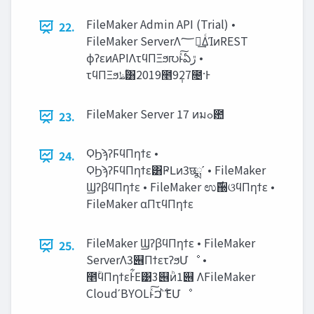
FileMaker Admin API (Trial) •
22.
FileMaker ServerΛ؅ཧ͢ΔͨΊͷREST
ϕʔεͷAPIΛτϥΠΞϧ൛ͱͯ͠ఏ‫ڙ‬ •
τϥΠΞϧ‫ؒظ‬͸2019೥9݄27೔·Ͱ
FileMaker Server 17 ͷมߋ఺
23.
ϘϦϡʔϜϥΠηϯε •
24.
ϘϦϡʔϜϥΠηϯε͸ҎԼͷ3छྨʹ • FileMaker
ϢʔβϥΠηϯε • FileMaker ಉ࣌઀ଓϥΠηϯε •
FileMaker αΠτϥΠηϯε
FileMaker ϢʔβϥΠηϯε • FileMaker
25.
ServerΛ3୆ΠϯετʔϧՄೳ •
೥ؒϥΠηϯεͰ͋Ε͹3୆ͷ͏ͪ1୆ ΛFileMaker
CloudʹBYOLͱͯ࣋ͪ͠ ࠐΈՄೳ