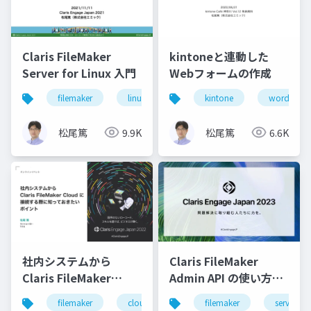
Claris FileMaker
kintoneと連動した
Server for Linux 入門
Webフォームの作成
filemaker
linux
server
kintone
wordpress
松尾篤
9.9K
松尾篤
6.6K
社内システムから
Claris FileMaker
Claris FileMaker
Admin API の使い方と
Cloud に接続する際に
最新情報
filemaker
cloud
filemaker
server
知っておきたいポイン