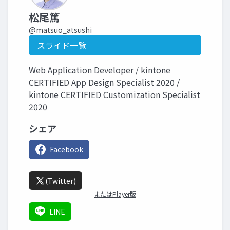
松尾篤
@matsuo_atsushi
スライド一覧
Web Application Developer / kintone
CERTIFIED App Design Specialist 2020 /
kintone CERTIFIED Customization Specialist
2020
シェア
Facebook
(Twitter)
またはPlayer版
LINE