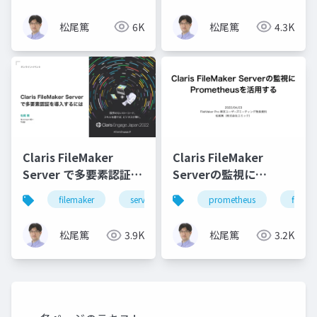
ト
松尾篤
6K
松尾篤
4.3K
Claris FileMaker
Claris FileMaker
Server で多要素認証を
Serverの監視に
導入するには
Prometheusを活用す
filemaker
server
security
prometheus
mfa
filema
る
松尾篤
3.9K
松尾篤
3.2K