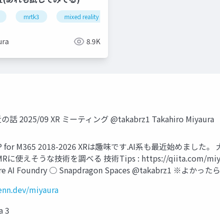
rtk3
mrtk3
xr
mixed reality
unity
snapdragon spaces
think r
ura
8.9K
2025/09 XR ミーティング @takabrz1 Takahiro Miyaura
osoft MVP for M365 2018-2026 XRは趣味です.AI系も最近
技術を調べる 技術Tips : https://qiita.com/miyaura
zure AI Foundry ○ Snapdragon Spaces @takab
zenn.dev/miyaura
a 3