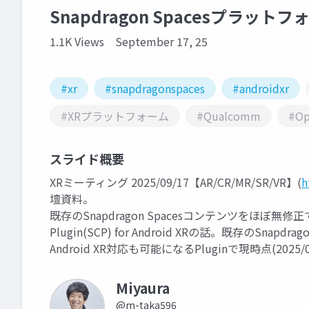
Snapdragon Spacesプラッ
1.1K Views
September 17, 25
#xr
#snapdragonspaces
#androidxr
#XRプラットフォーム
#Qualcomm
#Op
スライド概要
XRミーティング 2025/09/17【AR/CR/MR/SR/VR】(
h
壇資料。
既存のSnapdragon Spacesコンテンツをほぼ無修正で移行で
Plugin(SCP) for Android XRの話。既存のSn
Android XR対応も可能になるPluginで現時点(2025/
Miyaura
@m-taka596