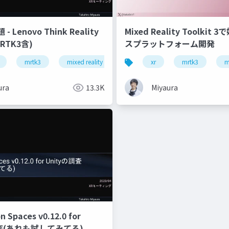
 Lenovo Think Reality
Mixed Reality Toolkit
RTK3含)
スプラットフォーム開発
mrtk3
mixed reality
snapdragon spaces
xr
mrtk3
thinki 
m
ura
13.3K
Miyaura
 Spaces v0.12.0 for
調査(あれも試してみてる)