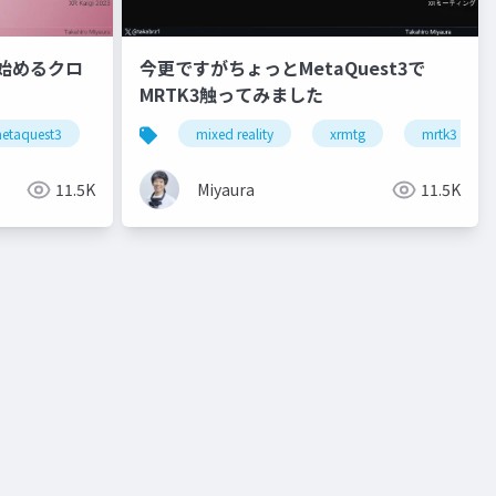
 3で始めるクロ
今更ですがちょっとMetaQuest3で
MRTK3触ってみました
reality a3
etaquest3
snapdragonspaces
mixed reality
xrkaigi
xrmtg
mrtk3
11.5K
Miyaura
11.5K