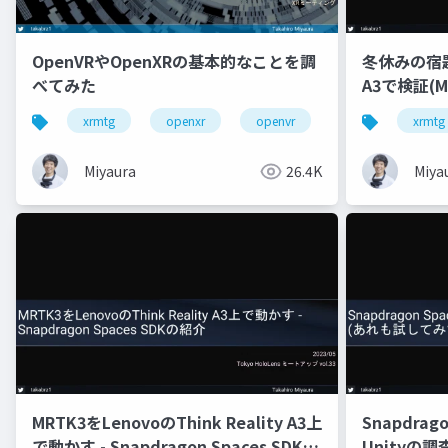
OpenVRやOpenXRの基本的なことを調
冬休みの宿題 -
べてみた
A3で検証(M
xrmtg
openxr
openvr
hololens
xrmtg
Miyaura
26.4K
Miya
MRTK3をLenovoのThink Reality A3上
Snapdragon
で動かす - Snapdragon Spaces SDKの
Unityの