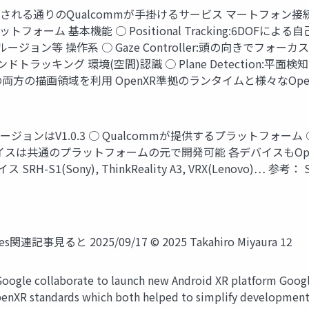
前から想像される通りのQualcommが手掛けるサービス マートフォ
基本機能 ○ Positional Tracking:6DOFによる自己位置推
ージョン等 操作系 ○ Gaze Controller:頭の向きでフォーカスや決定 
ンドトラッキング 環境(空間)認識 ○ Plane Detection:平面検知 ○ 
の両方の描画領域を利用 OpenXR準拠のランタイムと様々なOpenX
ージョンはV1.0.3 ○ Qualcommが提供するプラットフォーム ○ Uni
イスは共通のプラットフォームの元で開発可能 各デバイスもOpenXR準
S1(Sony), ThinkReality A3, VRX(Lenovo)… 参考： Snapd
連記事見ると 2025/09/17 © 2025 Takahiro Miyaura 12
e collaborate to launch new Android XR platform 
enXR standards which both helped to simplify development a