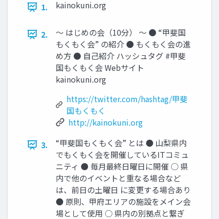
kainokuni.org
1.
〜 はじめの会（10分） 〜 ● “甲斐国
2.
もくもく会” の紹介 ● もくもく会の進
め方 ● 自己紹介 ハッシュタグ #甲斐
国もくもく会 Webサイト
kainokuni.org
https://twitter.com/hashtag/甲斐
国もくもく
http://kainokuni.org
“甲斐国もくもく会” とは ● 山梨県内
3.
でもくもく会を開催しているITコミュ
ニティ ● 毎月最終日曜日に開催 ○ 県
内で他のイベントと重なる場合など
は、前日の土曜日 に変更する場合あり
● 原則、甲府エリアの施設をメイン会
場として使用 ○ 県内の別拠点と繋ぎ