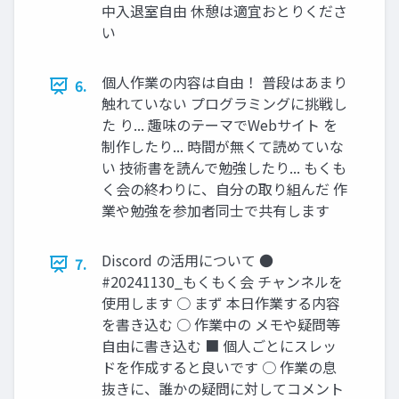
中入退室自由 休憩は適宜おとりくださ
い
個人作業の内容は自由！ 普段はあまり
6.
触れていない プログラミングに挑戦し
た り... 趣味のテーマでWebサイト を
制作したり... 時間が無くて読めていな
い 技術書を読んで勉強したり... もくも
く会の終わりに、自分の取り組んだ 作
業や勉強を参加者同士で共有します
Discord の活用について ●
7.
#20241130_もくもく会 チャンネルを
使用します ○ まず 本日作業する内容
を書き込む ○ 作業中の メモや疑問等
自由に書き込む ■ 個人ごとにスレッ
ドを作成すると良いです ○ 作業の息
抜きに、誰かの疑問に対してコメント