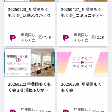
20250223_甲斐国もく
20250427_甲斐国もく
もく会_活動ふりかえり
もく会_コミュニティ紹
介
甲斐国も
甲斐国も
7.4K
2.2K
くもく会
くもく会
20260222 甲斐国もくも
20250330_甲斐国もく
く会 2期 活動ふりかえ
もく会
り
甲斐国もく
甲斐国もく
730
540