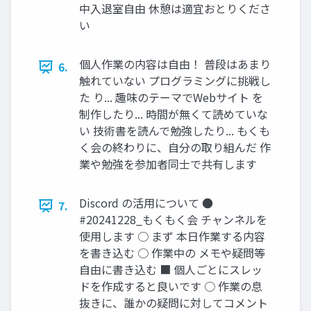
中入退室自由 休憩は適宜おとりくださ
い
個人作業の内容は自由！ 普段はあまり
6.
触れていない プログラミングに挑戦し
た り... 趣味のテーマでWebサイト を
制作したり... 時間が無くて読めていな
い 技術書を読んで勉強したり... もくも
く会の終わりに、自分の取り組んだ 作
業や勉強を参加者同士で共有します
Discord の活用について ●
7.
#20241228_もくもく会 チャンネルを
使用します ○ まず 本日作業する内容
を書き込む ○ 作業中の メモや疑問等
自由に書き込む ■ 個人ごとにスレッ
ドを作成すると良いです ○ 作業の息
抜きに、誰かの疑問に対してコメント