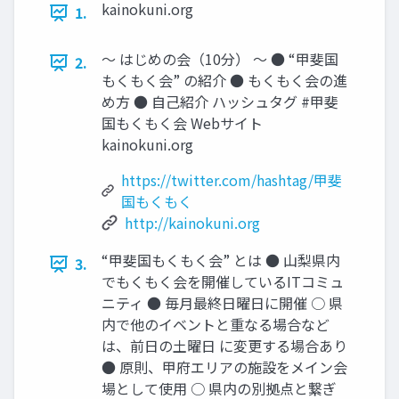
kainokuni.org
1.
〜 はじめの会（10分） 〜 ● “甲斐国
2.
もくもく会” の紹介 ● もくもく会の進
め方 ● 自己紹介 ハッシュタグ #甲斐
国もくもく会 Webサイト
kainokuni.org
https://twitter.com/hashtag/甲斐
国もくもく
http://kainokuni.org
“甲斐国もくもく会” とは ● 山梨県内
3.
でもくもく会を開催しているITコミュ
ニティ ● 毎月最終日曜日に開催 ○ 県
内で他のイベントと重なる場合など
は、前日の土曜日 に変更する場合あり
● 原則、甲府エリアの施設をメイン会
場として使用 ○ 県内の別拠点と繋ぎ