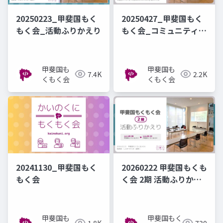
20250223_甲斐国もく
20250427_甲斐国もく
もく会_活動ふりかえり
もく会_コミュニティ紹
介
甲斐国も
甲斐国も
7.4K
2.2K
くもく会
くもく会
20241130_甲斐国もく
20260222 甲斐国もくも
もく会
く会 2期 活動ふりかえ
り
甲斐国も
甲斐国もく
1.8K
730