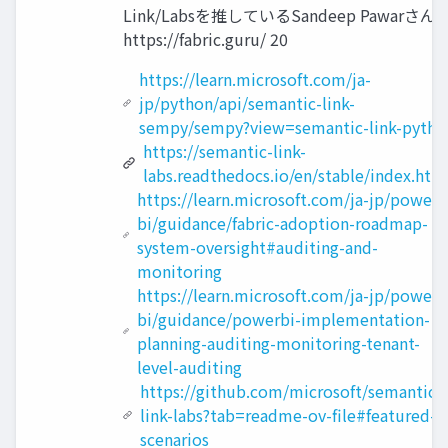
Link/Labsを推しているSandeep Pawarさん a
https://fabric.guru/ 20
https://learn.microsoft.com/ja-
jp/python/api/semantic-link-
sempy/sempy?view=semantic-link-pytho
https://semantic-link-
labs.readthedocs.io/en/stable/index.htm
https://learn.microsoft.com/ja-jp/power-
bi/guidance/fabric-adoption-roadmap-
system-oversight#auditing-and-
monitoring
https://learn.microsoft.com/ja-jp/power-
bi/guidance/powerbi-implementation-
planning-auditing-monitoring-tenant-
level-auditing
https://github.com/microsoft/semantic-
link-labs?tab=readme-ov-file#featured-
scenarios