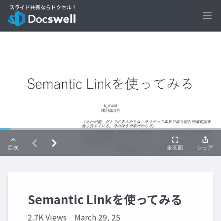
Ope
Semantic Linkを使ってみる
2.7K Views
March 29, 25