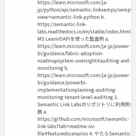
https://learn.microsoft.com/ja-
jp/python/api/semantic-linksempy/sempy?
view=semantic-link-python b.
https://semantic-link-
labs.readthedocs.io/en/stable/index.html 2.
MS LearnのAPIを使った監査例 a.
https://learn.microsoft.com/ja-jp/power-
bi/guidance/fabric-adoption-
roadmapsystem-oversight#auditing-and-
monitoring b.
https://learn.microsoft.com/ja-jp/power-
bi/guidance/powerbi-
implementationplanning-auditing-
monitoring-tenant-level-auditing 3.
Semantic Link Labsのリポジトリに利用例多
数 a.
https://github.com/microsoft/semantic-
link-labs?tab=readme-ov-
file#featuredscenarios 4. やたらSemantic