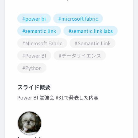
#power bi
#microsoft fabric
#semantic link
#semantic link labs
#Microsoft Fabric
#Semantic Link
#Power BI
#データサイエンス
#Python
スライド概要
Power BI 勉強会 #31で発表した内容