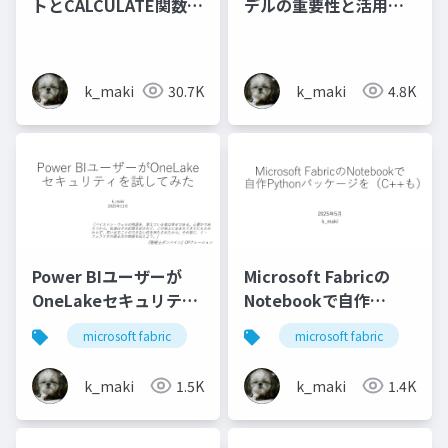
トとCALCULATE関数を
デルの重要性と活用戦
理解する
略 ～人間クエリ根絶へ
～
k_maki
30.7K
k_maki
4.8K
Power BIユーザーが
Microsoft Fabricの
OneLakeセキュリティ
Notebookで自作
を試してみた
Pythonパッケージを
microsoft fabric
power bi
microsoft fabric
py
（C++も）
k_maki
1.5K
k_maki
1.4K