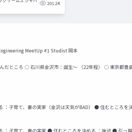
ック ゲームズ ジャパ
201.2K
ering MeetUp #1 Studist 岡本
住んだところ ○ 石川県金沢市：誕生〜 （22年程） ○ 東京都豊島
 ：子育て、妻の実家（金沢は天気がBAD） ● 住むところを決め
 ：子育て、妻の実家 ● 住むところを決める ：後述 ● 引っ越す