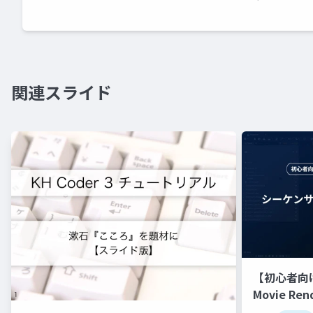
関連スライド
【初心者向
Movie Re
【Cinemati