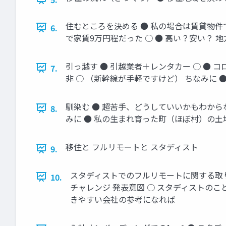
住むところを決める ● 私の場合は賃貸物件で
6.
で家賃9万円程だった ○ ● 高い？安い？
引っ越す ● 引越業者＋レンタカー ○ ●
7.
非 ○ （新幹線が手軽ですけど） ちなみに
馴染む ● 超苦手、どうしていいかもわから
8.
みに ● 私の生まれ育った町（ほぼ村）の
移住と フルリモートと スタディスト
9.
スタディストでのフルリモートに関する取り組
10.
チャレンジ 発表意図 ○ スタディストのこ
きやすい会社の参考になれば