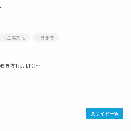
ト
#企業文化
#働き方
アの働き方Tips LT会～
スライド一覧