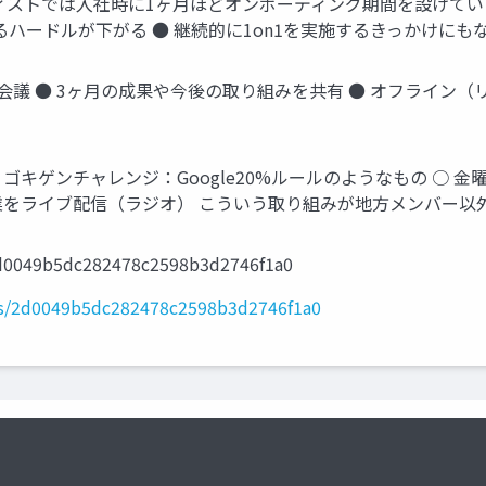
タディストでは入社時に1ヶ月ほどオンボーディング期間を設けて
するハードルが下がる ● 継続的に1on1を実施するきっかけにも
会議 ● 3ヶ月の成果や今後の取り組みを共有 ● オフライン（
ゴキゲンチャレンジ：Google20%ルールのようなもの ○ 
業をライブ配信（ラジオ） こういう取り組みが地方メンバー以
/2d0049b5dc282478c2598b3d2746f1a0
sts/2d0049b5dc282478c2598b3d2746f1a0