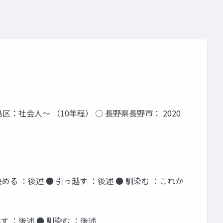
区：社会人〜 （10年程） ○ 長野県長野市： 2020
る ：後述 ● 引っ越す ：後述 ● 馴染む ：これか
 ：後述 ● 馴染む ：後述