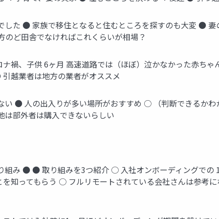
した ● 家族で移住となると住むところを探すのも大変 ● 妻の
 地方のど田舎でなければこれくらいが相場？
 コロナ禍、子供 6ヶ月 高速道路では（ほぼ）泣かなかった赤ち
 ● 引越業者は地方の業者がオススメ
ない ● 人の出入りが多い場所がおすすめ ○ （判断できるかわ
土地は部外者は購入できないらしい
み ● ● 取り組みを3つ紹介 ○ 入社オンボーディングでの 1
とを知ってもらう ○ フルリモートされている会社さんは参考に