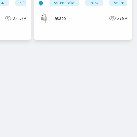
ブル
ゲーム制作
ue5
scrumosaka
シェーダー
2024
scrum
281.7K
asato
279K