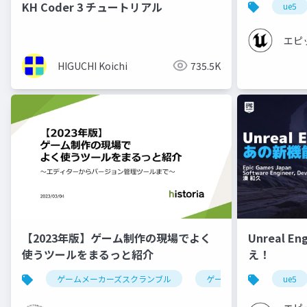
KH Coder 3 チュートリアル
ue5
エピ
HIGUCHI Koichi
735.5K
【2023年版】ゲーム制作の現場でよく
Unreal E
使うツールをまるっと紹介
え！
ゲームメーカーズスクランブル
ゲーム制作
ツール
ue5