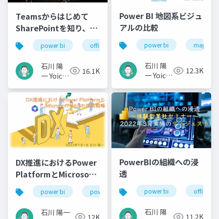
Power BI 地図系ビジュ
Teamsからはじめて
アルの比較
SharePointを知り、少
しPower BI、もう少し
power bi
map
power bi
office 365
microsoft 365
powe
Power Platform
石川 陽
石川 陽
12.3K
16.1K
一 Yoichi
一 Yoichi
Ishikawa
Ishikawa
PowerBIの組織への浸
DX推進におけるPower
透
PlatformとMicrosoft
365の活用戦略
power bi
office 36
power bi
power platform
microsoft 365
石川 陽
石川 陽一
11.2K
12K