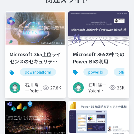
Microsoft 365の中での
Microsoft 365上位ライ
Power BIの利用
センスのセキュリティ
機能概説
power bi
office 36
power platform
microsoft 365
office 365
石川 陽一
石川 陽
25K
27.8K
Yoichi
一 Yoichi
Ishikawa
Ishikawa