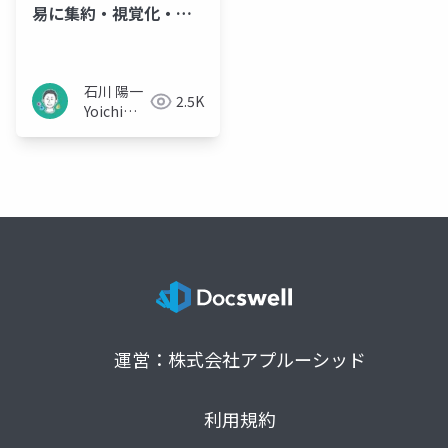
易に集約・視覚化・共
有、Power BIで
石川 陽一
2.5K
Yoichi
Ishikawa
運営：株式会社アプルーシッド
利用規約