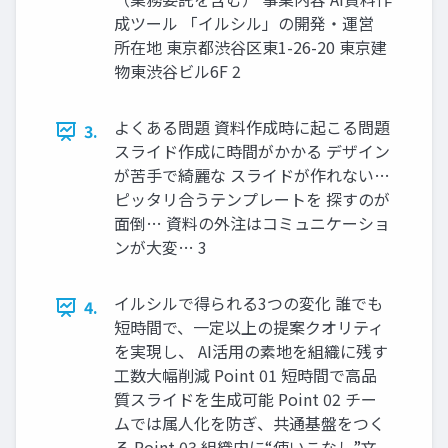
成ツール 「イルシル」の開発・運営
所在地 東京都渋谷区東1-26-20 東京建
物東渋谷ビル6F 2
よくある問題 資料作成時に起こる問題
3.
スライド作成に時間がかかる デザイン
が苦手で綺麗な スライドが作れない…
ピッタリ合うテンプレートを 探すのが
面倒… 資料の外注はコミュニケーショ
ンが大変… 3
イルシルで得られる3つの変化 誰でも
4.
短時間で、一定以上の提案クオリティ
を実現し、 AI活用の素地を組織に残す
工数大幅削減 Point 01 短時間で高品
質スライドを生成可能 Point 02 チー
ムでは属人化を防ぎ、共通基盤をつく
る Point 03 組織内に“使いこなし”文