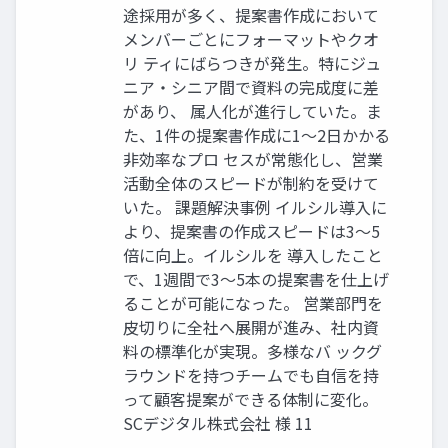
途採用が多く、提案書作成において
メンバーごとにフォーマットやクオ
リ ティにばらつきが発生。特にジュ
ニア・シニア間で資料の完成度に差
があり、 属人化が進行していた。ま
た、1件の提案書作成に1〜2日かかる
非効率なプロ セスが常態化し、営業
活動全体のスピードが制約を受けて
いた。 課題解決事例 イルシル導入に
より、提案書の作成スピードは3〜5
倍に向上。イルシルを 導⼊したこと
で、1週間で3〜5本の提案書を仕上げ
ることが可能になった。 営業部門を
皮切りに全社へ展開が進み、社内資
料の標準化が実現。多様なバ ックグ
ラウンドを持つチームでも自信を持
って顧客提案ができる体制に変化。
SCデジタル株式会社 様 11