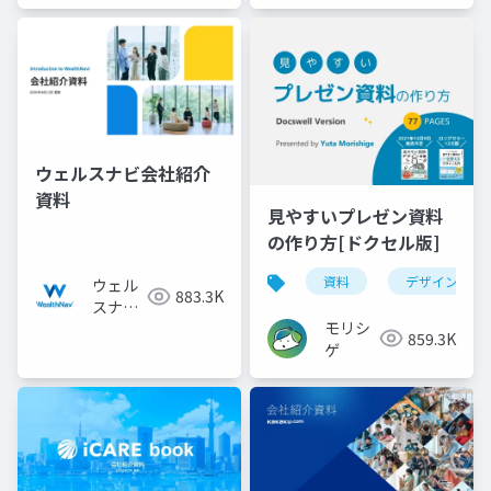
ウェルスナビ会社紹介
資料
見やすいプレゼン資料
の作り方[ドクセル版]
資料
デザイン
ウェル
883.3K
スナビ
モリシ
株式会
859.3K
ゲ
社