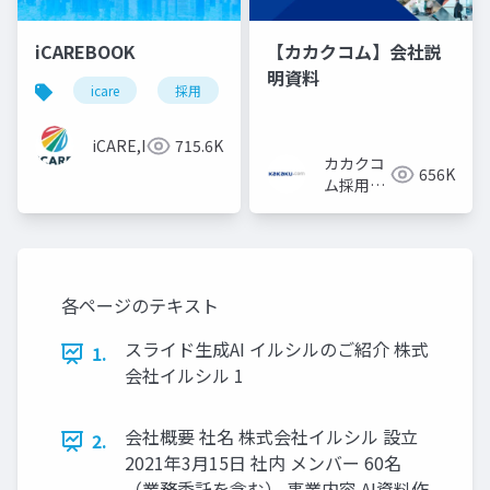
iCAREBOOK
【カカクコム】会社説
明資料
icare
採用
カルチャーデック
採用資料
iCARE,Inc
715.6K
カカクコ
656K
ム採用担
当
各ページのテキスト
スライド生成AI イルシルのご紹介 株式
1.
会社イルシル 1
会社概要 社名 株式会社イルシル 設立
2.
2021年3月15日 社内 メンバー 60名
（業務委託を含む） 事業内容 AI資料作