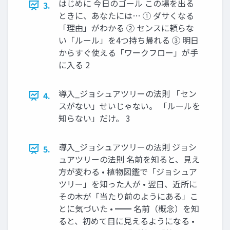
はじめに 今日のゴール この場を出る
3.
ときに、あなたには… ① ダサくなる
「理由」がわかる ② センスに頼らな
い「ルール」を4つ持ち帰れる ③ 明日
からすぐ使える「ワークフロー」が手
に入る 2
導入_ジョシュアツリーの法則 「セン
4.
スがない」せいじゃない。 「ルールを
知らない」だけ。 3
導入_ジョシュアツリーの法則 ジョシ
5.
ュアツリーの法則 名前を知ると、見え
方が変わる • 植物図鑑で「ジョシュア
ツリー」を知った人が • 翌日、近所に
その木が「当たり前のようにある」こ
とに気づいた • ━━ 名前（概念）を知
ると、初めて目に見えるようになる •