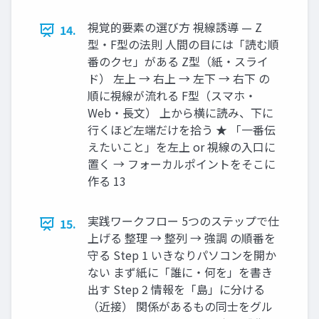
視覚的要素の選び方 視線誘導 — Z
14.
型・F型の法則 人間の目には「読む順
番のクセ」がある Z型（紙・スライ
ド） 左上 → 右上 → 左下 → 右下 の
順に視線が流れる F型（スマホ・
Web・長文） 上から横に読み、下に
行くほど左端だけを拾う ★ 「一番伝
えたいこと」を左上 or 視線の入口に
置く → フォーカルポイントをそこに
作る 13
実践ワークフロー 5つのステップで仕
15.
上げる 整理 → 整列 → 強調 の順番を
守る Step 1 いきなりパソコンを開か
ない まず紙に「誰に・何を」を書き
出す Step 2 情報を「島」に分ける
（近接） 関係があるもの同士をグル