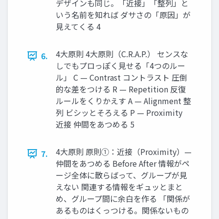
デザインも同じ。「近接」「整列」と
いう名前を知れば ダサさの「原因」が
見えてくる 4
4大原則 4大原則（C.R.A.P.） センスな
6.
しでもプロっぽく見せる「4つのルー
ル」 C — Contrast コントラスト 圧倒
的な差をつける R — Repetition 反復
ルールをくりかえす A — Alignment 整
列 ビシッとそろえる P — Proximity
近接 仲間をあつめる 5
4大原則 原則①：近接（Proximity）—
7.
仲間をあつめる Before After 情報がペ
ージ全体に散らばって、グループが見
えない 関連する情報をギュッとまと
め、グループ間に余白を作る 「関係が
あるものはくっつける。関係ないもの