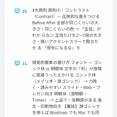
4大原則 原則④：コントラスト
10.
（Contrast）— 圧倒的な差をつける
Before After 全部が同じくらいの大
きさ・同じくらいの色 → 「主役」が
わか らない 主役だけを2〜3倍の大き
さ・強いアクセントカラーで際立た
せ る 「弱気になるな」 9
視覚的要素の選び方 フォント — ゴシ
11.
ック体 vs 明朝体 文字の「形」が感情
に直接うったえかける ゴシック体
（メイリオ・游ゴシック） → 力強
く・読みやすい スライド・Web・プ
レゼン向き 明朝体（游明朝・
Times） → 上品で・信頼感がある 長
文・印刷物向き 【裏技】游ゴシック
を使えば Windows でも Mac でも同