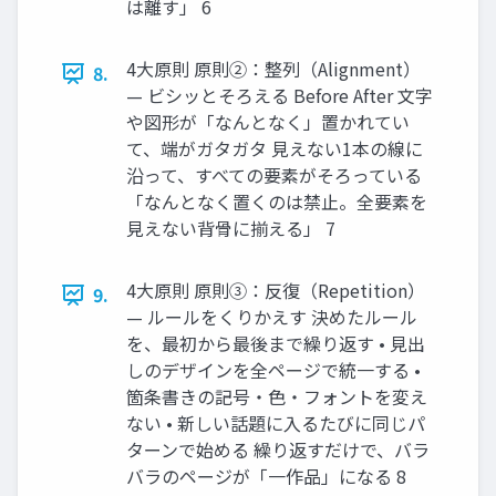
は離す」 6
4大原則 原則②：整列（Alignment）
8.
— ビシッとそろえる Before After 文字
や図形が「なんとなく」置かれてい
て、端がガタガタ 見えない1本の線に
沿って、すべての要素がそろっている
「なんとなく置くのは禁止。全要素を
見えない背骨に揃える」 7
4大原則 原則③：反復（Repetition）
9.
— ルールをくりかえす 決めたルール
を、最初から最後まで繰り返す • 見出
しのデザインを全ページで統一する •
箇条書きの記号・色・フォントを変え
ない • 新しい話題に入るたびに同じパ
ターンで始める 繰り返すだけで、バラ
バラのページが「一作品」になる 8