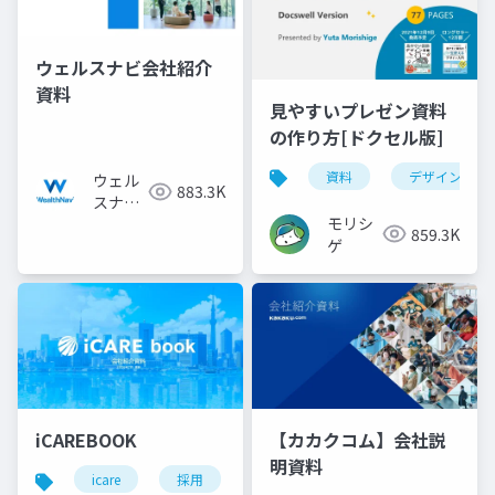
ウェルスナビ会社紹介
資料
見やすいプレゼン資料
の作り方[ドクセル版]
資料
デザイン
ウェル
883.3K
スナビ
モリシ
株式会
859.3K
ゲ
社
iCAREBOOK
【カカクコム】会社説
明資料
icare
採用
カルチャーデック
採用資料