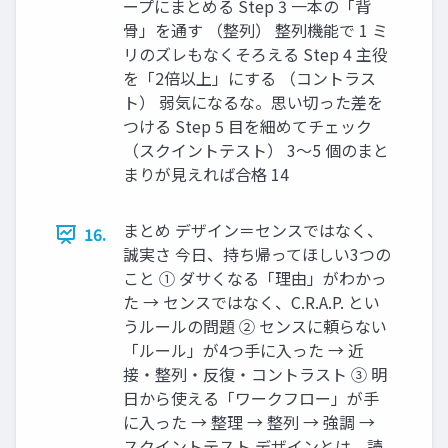
ープにまとめる Step 3 一本の「背
骨」を通す （整列） 整列機能で 1 ミ
リのズレもなくそろえる Step 4 主役
を「2倍以上」にする （コントラス
ト） 弱気になるな。思い切った差を
つける Step 5 目を細めてチェック
（スクイントテスト） 3〜5 個のまと
まりが見えれば合格 14
まとめ デザイン＝センスではなく、
16.
誠実さ 今日、持ち帰ってほしい3つの
こと ① ダサくなる「理由」がわかっ
た → センスではなく、C.R.A.P. とい
うルールの問題 ② センスに頼らない
「ルール」が4つ手に入った → 近
接・整列・反復・コントラスト ③ 明
日から使える「ワークフロー」が手
に入った → 整理 → 整列 → 強調 →
スクイントテスト デザインとは、読