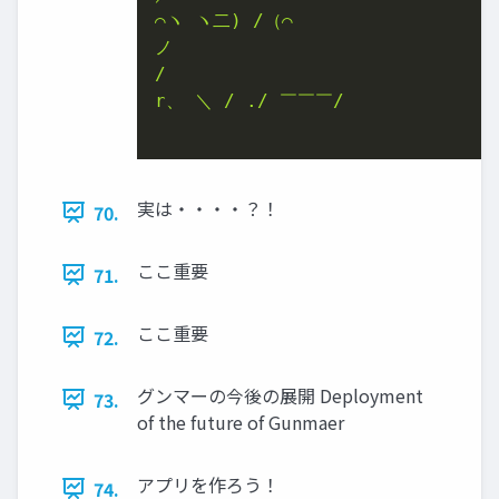
⌒ヽ ヽ二) /（⌒

ノ

/

r、 ＼ / ./ ￣￣￣/

実は・・・・？！
70.
ここ重要
71.
ここ重要
72.
グンマーの今後の展開 Deployment
73.
of the future of Gunmaer
アプリを作ろう！
74.