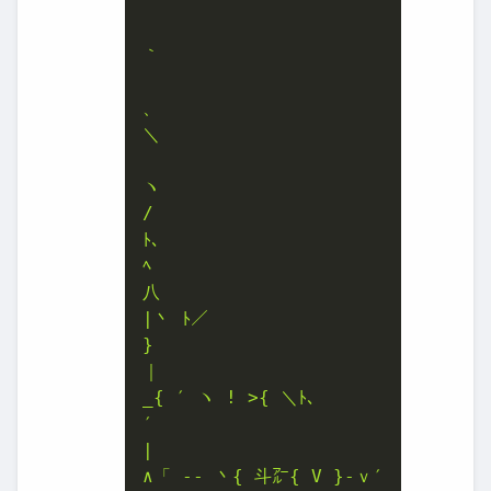
'

｀

、

＼

ヽ

/

ﾄ､

ﾍ

八

|丶 ﾄ／

}

｜

_{ ′ ヽ ! >{ ＼ﾄ､

′

|

∧「 ‐- 丶{ 斗㌃{ V }‐ｖ′
