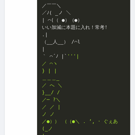
／￣￣＼

／ﾉ( _ノ ＼

| ⌒(（ ●）（●）

いい加減に本題に入れ！常考!

.|

（__人__） /⌒l

|

｀ ⌒´ﾉ |`
''
'|

／ ⌒ヽ

} | |

＿＿＿_

／ へ ＼

}__/ /

／─ ?＼

／ ／ |

ノ ノ

／●）） （（●＼ . ’, ･ ぐぇあ

(_ノ
