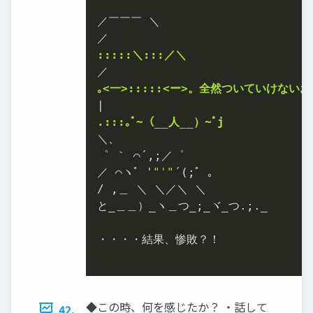
／￣￣￣ ＼

:::::＼:::／＼
｡<一>:::::<ー>。全然ついていけないお
.:::｡ﾟ~（__人__）~ﾟj
＼、

゜ ｀ ⌒´,;／゜

／ ⌒ヽﾟ '
"'"
´(;ﾟ ｡

/ ,＿ ＼ ＼／＼ ＼

と_＿＿）_ヽ＿つ_;_ヾ_つ.;._

・・・・結果、惨敗？！

◆この時、何を感じたか？ ・話して
42.