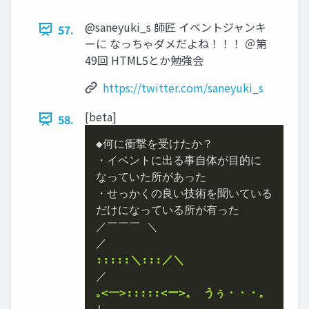
@saneyuki_s 師匠 イベントジャンキ
57.
ーに なっちゃダメだよね！！！ ＠第
49回 HTML5とか勉強会
https://twitter.com/saneyuki_s
[beta]
58.
◆何に衝撃を受けたか？

・イベントに出る事自体が目的に

なっていた所があった

・せっかくの良い技術を聞いている

だけになっている所が有った

／￣￣￣ ＼

:::::＼:::／＼
｡<一>:::::<ー>。 うぅ・・・。