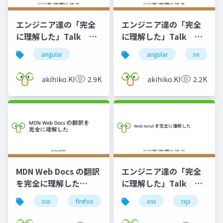
エンジニア達の「完全
エンジニア達の「完全
に理解した」Talk
に理解した」Talk
#52
#61
angular
angular
nx
akihiko.KIgure
2.9K
akihiko.KIgure
2.2K
MDN Web Docs の翻訳
エンジニア達の「完全
を完全に理解した
に理解した」Talk
Gunma.web #50
#73
oss
firefox
mdn
oss
rxjs
we