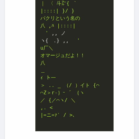
｜ 〈 斗㌃{ ｀

|::::| }/ }

パクリという名の

八 ,ﾊ |::::|

ゝ'
 ,, ノ

ヽ{ゝ.} ,, ゝ
'

u厂＼

オマージュだよ！！

八

＿

ｨ ト一

＞ .. _ （/ ）イト {⌒

⌒Z＞r‐｝ｰ ´ ｛ヽ

／ {／⌒ヽ/ ＼

,. <

|=ニ=ｧ′ / >､
