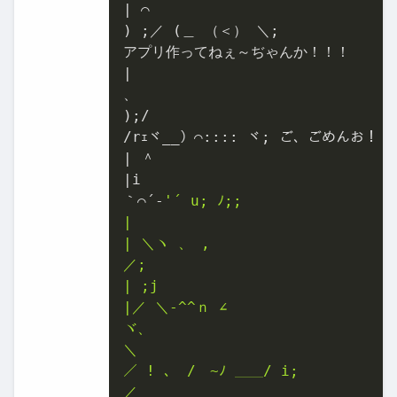
| ⌒

) ;／ (＿ （＜） ＼;

アプリ作ってねぇ～ぢゃんか！！！

|

、

);/

/rｪヾ__）⌒:::: ヾ; ご、ごめんお！！！
| ＾

|i

｀⌒´-
'´ u; ﾉ;;

|

| ＼ヽ 、 ,

／;

| ;j

|／ ＼-^^ｎ ∠

ヾ、

＼

／ ! 、 /￣~ﾉ ＿＿/ i;

／
