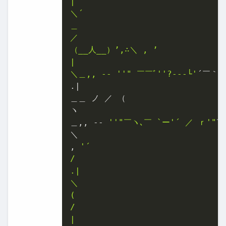
|

＼´

＿

／

（__人__）’,∴＼ , ’

|

＼＿,, -‐ '
'" ￣￣ﾞ'
'?---└'
´￣｀ヽ/
.|

＿＿ ノ ／ （

ヽ

＿,, -‐ 
''
"￣ヽ､￣ `ー'´ ／ ｒ'"
￣

＼

, 
'´

/

.|

＼

(

/

|
