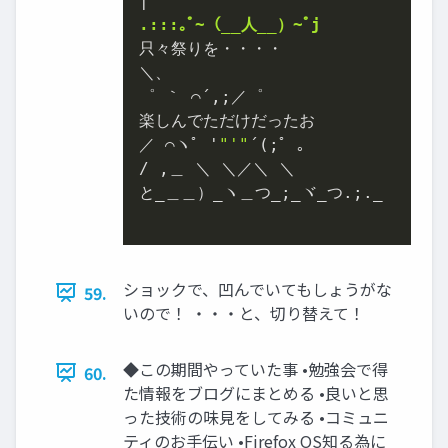
.:::｡ﾟ~（__人__）~ﾟj
只々祭りを・・・・

＼、

゜ ｀ ⌒´,;／゜

楽しんでただけだったお

／ ⌒ヽﾟ '
"'"
´(;ﾟ ｡

/ ,＿ ＼ ＼／＼ ＼

と_＿＿）_ヽ＿つ_;_ヾ_つ.;._

ショックで、凹んでいてもしょうがな
59.
いので！ ・・・と、切り替えて！
◆この期間やっていた事 •勉強会で得
60.
た情報をブログにまとめる •良いと思
った技術の味見をしてみる •コミュニ
ティのお手伝い •Firefox OS知る為に