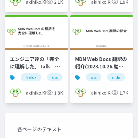
akihiko.KIgure
2.1K
akihiko.KIgure
1.9K
エンジニア達の「完全
MDN Web Docs 翻訳の
に理解した」Talk
紹介(2023.10.26.勉強
#42
会)
firefox
oss
mdn
oss
mdn
g
akihiko.KIgure
1.8K
akihiko.KIgure
1.7K
各ページのテキスト