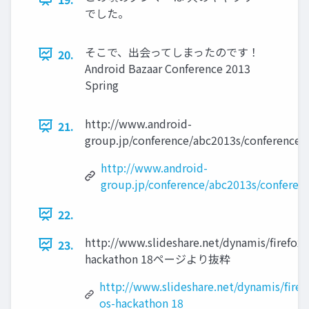
でした。
そこで、出会ってしまったのです！
20.
Android Bazaar Conference 2013
Spring
http://www.android-
21.
group.jp/conference/abc2013s/conference
http://www.android-
group.jp/conference/abc2013s/confere
22.
http://www.slideshare.net/dynamis/firefox-
23.
hackathon 18ページより抜粋
http://www.slideshare.net/dynamis/firef
os-hackathon 18