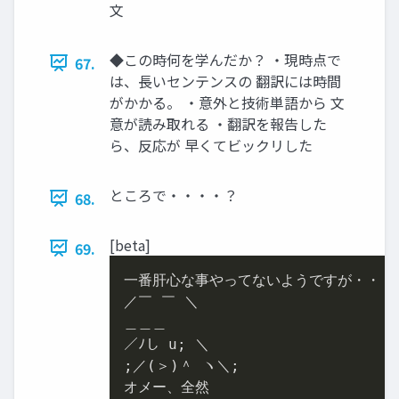
文
◆この時何を学んだか？ ・現時点で
67.
は、長いセンテンスの 翻訳には時間
がかかる。 ・意外と技術単語から 文
意が読み取れる ・翻訳を報告した
ら、反応が 早くてビックリした
ところで・・・・？
68.
[beta]
69.
一番肝心な事やってないようですが・・・・
／￣ ￣ ＼

＿＿＿

／ﾉし u; ＼

;／(＞)＾ ヽ＼;

オメー、全然
