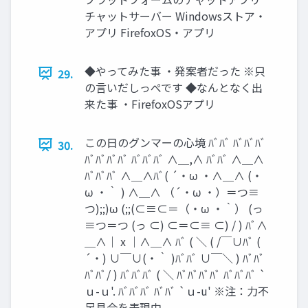
チャットサーバー Windowsストア・
アプリ FirefoxOS・アプリ
◆やってみた事 ・発案者だった ※只
29.
の言いだしっぺです ◆なんとなく出
来た事 ・FirefoxOSアプリ
この日のグンマーの心境 ﾊﾞﾊﾞ ﾊﾞﾊﾞﾊﾞ
30.
ﾊﾞﾊﾞﾊﾞﾊﾞ ﾊﾞﾊﾞﾊﾞ ∧＿,∧ ﾊﾞﾊﾞ ∧＿∧
ﾊﾞﾊﾞﾊﾞ ∧＿∧ﾊﾞ( ´・ω ・∧＿∧ (・
ω ・｀ ) ∧＿∧ （´・ω ・）＝つ≡
つ);;)ω (;;(⊂≡⊂＝（・ω ・｀） (っ
≡つ＝つ (っ ⊂) ⊂＝⊂≡ ⊂) / ) ﾊﾞ∧
＿∧｜ x ｜∧＿∧ ﾊﾞ ( ＼ ( /￣∪ﾊﾞ (
´・) ∪￣∪(・｀ )ﾊﾞﾊﾞ ∪￣＼ ) ﾊﾞﾊﾞ
ﾊﾞﾊﾞ/ ) ﾊﾞﾊﾞﾊﾞ ( ＼ ﾊﾞﾊﾞﾊﾞﾊﾞ ﾊﾞﾊﾞﾊﾞ `
ｕ-ｕ'. ﾊﾞﾊﾞﾊﾞ ﾊﾞﾊﾞ `ｕ-u' ※注：力不
足具合を表現中