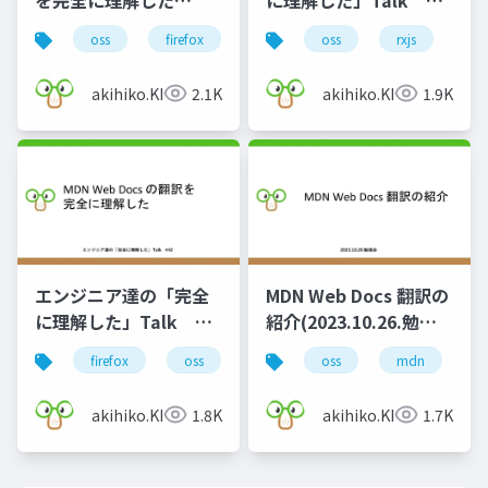
Gunma.web #50
#73
oss
firefox
mdn
oss
rxjs
we
akihiko.KIgure
2.1K
akihiko.KIgure
1.9K
エンジニア達の「完全
MDN Web Docs 翻訳の
に理解した」Talk
紹介(2023.10.26.勉強
#42
会)
firefox
oss
mdn
oss
mdn
g
akihiko.KIgure
1.8K
akihiko.KIgure
1.7K