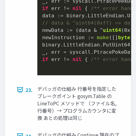
if
 err != 
nil
 { 
/** error hand
// data & ^uint64(0xff) => dat
newData := (data & ^
uint64
(
0xf
newInstruction := 
make
([]
byte
,
binary.LittleEndian.PutUint64(n
if
 err != 
nil
 { 
/** error hand
デバッガの仕組み 行番号を指定した
23.
ブレークポイント gosym.Table の
LineToPC メソッドで （ファイル名,
行番号）→ プログラムカウンタに変
換 あとの処理は同じ
デバッガの仕組み Continue 現在のプ