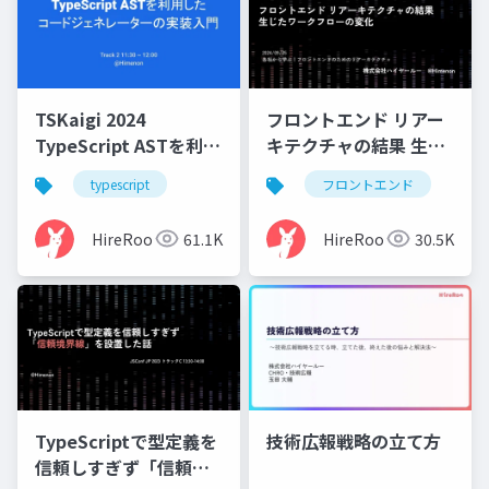
TSKaigi 2024
フロントエンド リアー
TypeScript ASTを利用
キテクチャの結果 生じ
したコードジェネレー
たワークフローの変化
typescript
フロントエンド
ターの実装入門
HireRoo
61.1K
HireRoo
30.5K
TypeScriptで型定義を
技術広報戦略の立て方
信頼しすぎず「信頼境