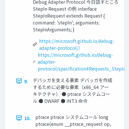
Debug Adapter Protocol 今日話すところ
StepIn Request の例 interface
StepInRequest extends Request {
command: 'stepIn'; arguments:
StepInArguments; }
https://microsoft.github.io/debug-
adapter-protocol//
https://microsoft.github.io/debug-
adapter-
protocol/specification#Requests_StepIn
デバッガを支える要素 デバッガを作成
9.
するために必要な要素（x86_64 アー
キテクチャ） ● ptrace システムコー
ル ● DWARF ● INT3 命令
ptrace ptrace システムコール long
10.
ptrace(enum __ptrace_request op,