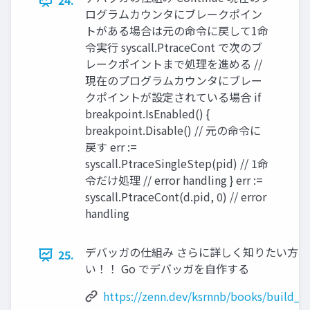
24.
ログラムカウンタにブレークポイン
トがある場合は元の命令に戻して1命
令実行 syscall.PtraceCont で次のブ
レークポイントまで処理を進める //
現在のプログラムカウンタにブレー
クポイントが設定されている場合 if
breakpoint.IsEnabled() {
breakpoint.Disable() // 元の命令に
戻す err :=
syscall.PtraceSingleStep(pid) // 1命
令だけ処理 // error handling } err :=
syscall.PtraceCont(d.pid, 0) // error
handling
デバッガの仕組み さらに詳しく知りたい方へ..
25.
い！！ Go でデバッガを自作する
https://zenn.dev/ksrnnb/books/build