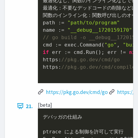
最適化なし、関数のインライン化なしでビル
最適化：不要なデッドコードの削除などに
関数のインライン化：関数呼び出しのオー
path := 
"path/to/program"
name := 
"__debug__1720159170"
// go build -o __debug__172015
cmd := exec.Command(
"go"
, 
"bui
if
 err := cmd.Run(); err != 
ni
https:
//pkg.go.dev/cmd/go
https:
//pkg.go.dev/cmd/compile
https://pkg.go.dev/cmd/go
https:/
[beta]
21.
デバッガの仕組み

ptrace による制御を許可して実行
