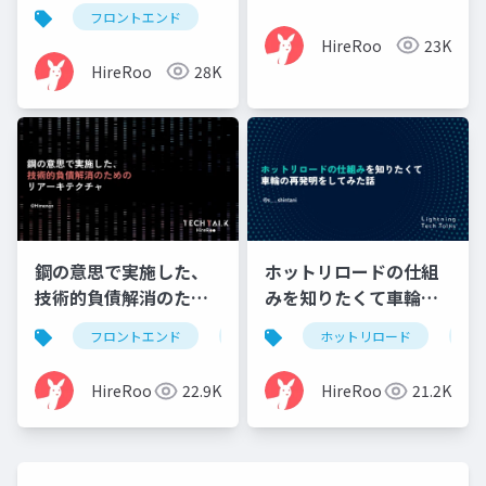
界線」を設置した話
フロントエンド
HireRoo
23K
HireRoo
28K
鋼の意思で実施した、
ホットリロードの仕組
技術的負債解消のため
みを知りたくて車輪の
のリアーキテクチャ
再発明をしてみた話
フロントエンド
モノレポ
ホットリロード
snapshotテスト
車
HireRoo
22.9K
HireRoo
21.2K