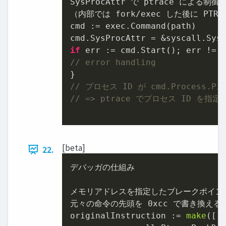
SysProcAttr で ptrace による制御
（内部では fork/exec した後に PTRAC
cmd := exec.Command(path)

cmd.SysProcAttr = &syscall.Sys
if
 err := cmd.Start(); err != 
// error handling
// プロセス ID が cmd.Process.
// => ptrace でプロセス ID を
[beta]
22.
デバッガの仕組み

メモリアドレスを指定したブレークポイント
元々の命令の先頭を 
0xcc
 で書き換える

originalInstruction := 
make
([]