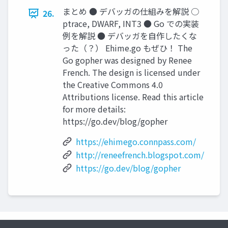
まとめ ● デバッガの仕組みを解説 ○
26.
ptrace, DWARF, INT3 ● Go での実装
例を解説 ● デバッガを自作したくな
った（？） Ehime.go もぜひ！ The
Go gopher was designed by Renee
French. The design is licensed under
the Creative Commons 4.0
Attributions license. Read this article
for more details:
https://go.dev/blog/gopher
https://ehimego.connpass.com/
http://reneefrench.blogspot.com/
https://go.dev/blog/gopher