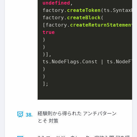
undefined
,

factory.
createToken
(ts.
SyntaxK
factory.
createBlock
(

[factory.
createReturnStatement
true
)

)

)],

ts.
NodeFlags
.
Const
 | ts.
NodeFl
)

)

];

経験則から得られた アンチパターン
38.
とそ 対策