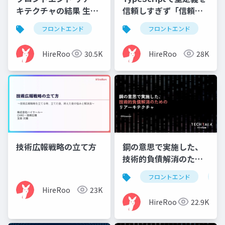
キテクチャの結果 生じ
信頼しすぎず「信頼境
たワークフローの変化
界線」を設置した話
フロントエンド
フロントエンド
HireRoo
30.5K
HireRoo
28K
技術広報戦略の立て方
鋼の意思で実施した、
技術的負債解消のため
のリアーキテクチャ
フロントエンド
モ
HireRoo
23K
HireRoo
22.9K