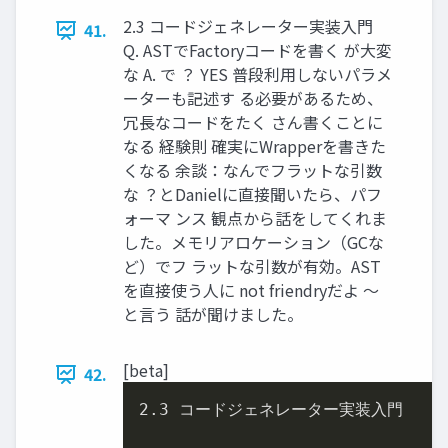
2.3 コードジェネレーター実装入門
41.
Q. ASTでFactoryコードを書く が大変
な A. で ？ YES 普段利用しないパラメ
ーターも記述す る必要があるため、
冗長なコードをたく さん書くことに
なる 経験則 確実にWrapperを書きた
くなる 余談：なんでフラットな引数
な ？とDanielに直接聞いたら、パフ
ォーマ ンス 観点から話をしてくれま
した。メモリアロケーション（GCな
ど）でフ ラットな引数が有効。AST
を直接使う人に not friendryだよ 〜
と言う 話が聞けました。
[beta]
42.
2.3
 コードジェネレーター実装入門
