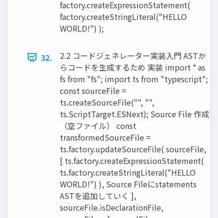
factory.createExpressionStatement(
factory.createStringLiteral("HELLO
WORLD!") );
2.2 コードジェネレーター実装入門 ASTか
32.
らコードを生成するため 実装 import * as
fs from "fs"; import ts from "typescript";
const sourceFile =
ts.createSourceFile("", "",
ts.ScriptTarget.ESNext); Source File 作成
（空ファイル） const
transformedSourceFile =
ts.factory.updateSourceFile( sourceFile,
[ ts.factory.createExpressionStatement(
ts.factory.createStringLiteral("HELLO
WORLD!") ), Source Fileにstatements
ASTを追加していく ],
sourceFile.isDeclarationFile,