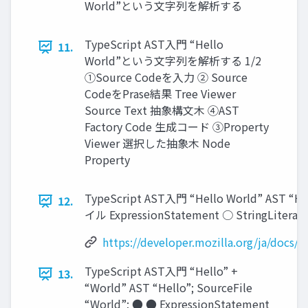
World”という文字列を解析する
TypeScript AST入門 “Hello
11.
World”という文字列を解析する 1/2
①Source Codeを入力 ② Source
CodeをPrase結果 Tree Viewer
Source Text 抽象構文木 ④AST
Factory Code 生成コード ③Property
Viewer 選択した抽象木 Node
Property
TypeScript AST入門 “Hello World” AST 
12.
イル ExpressionStatement ○ StringLit
https://developer.mozilla.org/ja/docs
TypeScript AST入門 “Hello” +
13.
“World” AST “Hello”; SourceFile
“World”; ● ● ExpressionStatement