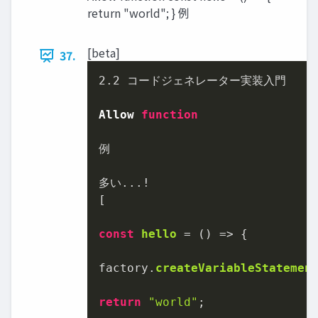
return "world"; } 例
[beta]
37.
2.2
 コードジェネレーター実装入門

Allow
function
例

多い...!

[

const
hello
 = (
) => {

factory.
createVariableStatemen
return
"world"
;
