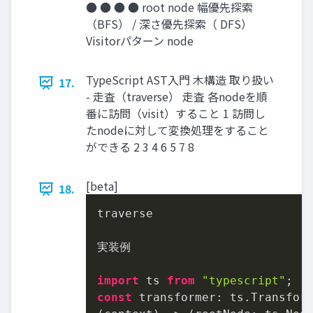
● ● ● ● root node 幅優先探索
（BFS） / 深さ優先探索（ DFS）
Visitorパターン node
TypeScript AST入門 木構造 取り扱い
17.
- 走査（traverse） 走査 各nodeを順
番に訪問（visit）すること 1 訪問し
たnodeに対して変換処理をすること
ができる 2 3 4 6 5 7 8
[beta]
18.
traverse

実装例

import
 ts 
from
"typescript"
const
transformer
: ts.
Transfor