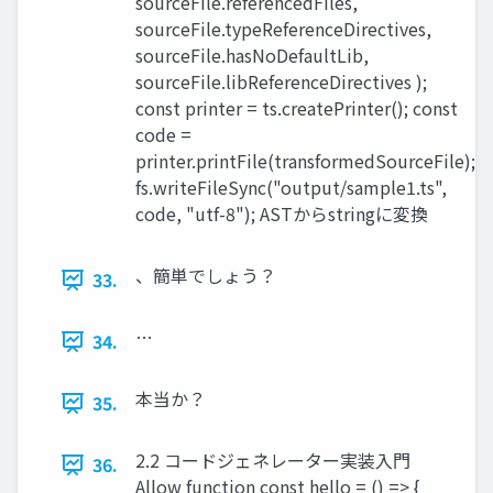
sourceFile.referencedFiles,
sourceFile.typeReferenceDirectives,
sourceFile.hasNoDefaultLib,
sourceFile.libReferenceDirectives );
const printer = ts.createPrinter(); const
code =
printer.printFile(transformedSourceFile);
fs.writeFileSync("output/sample1.ts",
code, "utf-8"); ASTからstringに変換
、簡単でしょう？
33.
…
34.
本当か？
35.
2.2 コードジェネレーター実装入門
36.
Allow function const hello = () => {