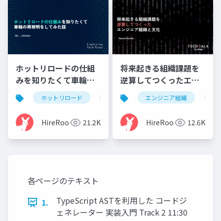
ホットリロードの仕組
将来起きる組織課題を
みを知りたくて車輪の
逆算してつくったエン
再発明をしてみた話
ジニア組織と文化
ホットリロード
車輪の再発明
エンジニア組織
go
fsnotify
エ
HireRoo
21.2K
HireRoo
12.6K
各ページのテキスト
TypeScript ASTを利用した コードジ
1.
ェネレーター 実装入門 Track 2 11:30