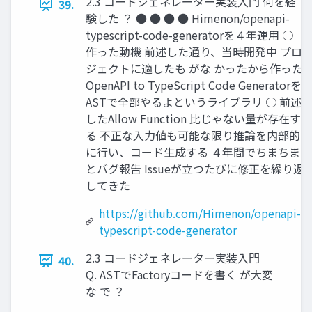
2.3 コードジェネレーター実装入門 何を経
39.
験した ？ ● ● ● ● Himenon/openapi-
typescript-code-generatorを４年運用 ○
作った動機 前述した通り、当時開発中 プロ
ジェクトに適したも がな かったから作った
OpenAPI to TypeScript Code Generatorを
ASTで全部やるよというライブラリ ○ 前述
したAllow Function 比じゃない量が存在す
る 不正な入力値も可能な限り推論を内部的
に行い、コード生成する ４年間でちまちま
とバグ報告 Issueが立つたびに修正を繰り返
してきた
https://github.com/Himenon/openapi-
typescript-code-generator
2.3 コードジェネレーター実装入門
40.
Q. ASTでFactoryコードを書く が大変
な で ？