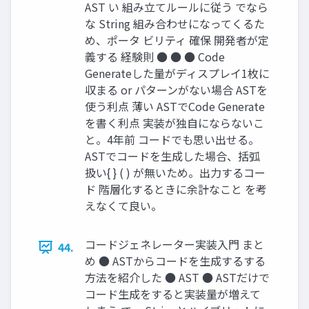
AST い 組み立てルールに従う でなら
な String 組み合わせになってくるた
め、ポータ ビリティ 確保 開発者が定
義する 経験則 ● ● ● Code
Generateした量がディスプレイ1枚に
収まる or パターンがない場合 ASTを
使う利点 薄い ASTでCode Generate
を書く利点 実装が独自にならないこ
と。4年前 コードでも思い出せる。
ASTでコードを生成した場合、括弧
扱い{ } ( ) が無いため。出力するコー
ド 階層化するときに余計なこと を考
えなくて良い。
コードジェネレーター実装入門 まと
44.
め ● ASTからコードを生成するする
方法を紹介した ● AST ● ASTだけで
コード生成をすると実装量が増えて