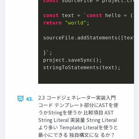
const
 sourceFile = project.cre
const
 text = `
const
return
"world"
;

sourceFile.addStatements([text]
}`;

project.saveSync();

stringToStatements(text);

2.3 コードジェネレーター実装入門
43.
コード テンプレート部分にASTを使
うかStringを使うか 比較項目 AST
String Literal 実装量 String Literal
より多い Template Literalを使うと
最小にできる 独自構文にな るか？