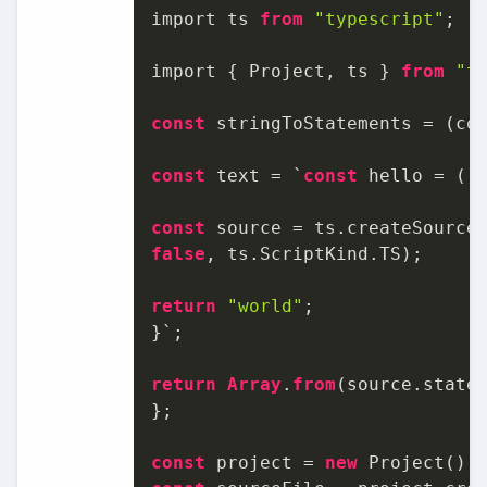
import ts 
from
"typescript"
;

import { Project, ts } 
from
"t
const
 stringToStatements = (co
const
 text = `
const
 hello = () 
const
 source = ts.createSource
false
, ts.ScriptKind.TS);

return
"world"
;

}`;

return
Array
.
from
(source.statem
};

const
 project = 
new