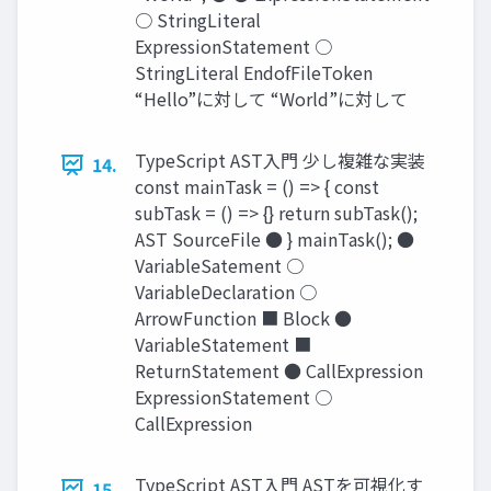
○ StringLiteral
ExpressionStatement ○
StringLiteral EndofFileToken
“Hello”に対して “World”に対して
TypeScript AST入門 少し複雑な実装
14.
const mainTask = () => { const
subTask = () => {} return subTask();
AST SourceFile ● } mainTask(); ●
VariableSatement ○
VariableDeclaration ○
ArrowFunction ■ Block ●
VariableStatement ■
ReturnStatement ● CallExpression
ExpressionStatement ○
CallExpression
TypeScript AST入門 ASTを可視化す
15.