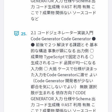
GENERATOR 入力 仕様やSchema 出
力 コード生成機 ※AST 利用 有無 こ
こで ? 成果物 関係ない ソースコード
など
2.1 コードジェネレーター実装入門
25.
Code Generator Code Generator ●
● 前後で２つ 解決する課題とそ 基本
的な構造 事象が顕になる 出力側 ○
成果物 TypeScriptで固定される ○
生成されるコード 品質が均一になる
入力側 ○ 大抵 ケースで仕様が決まっ
た入力をCode Generatorに渡せ よい
（Code Generator 開発者が少ない
都合を気にしないでよい） 無数 選択
肢が生まれる 依存方向 ? CODE
GENERATOR 入力 仕様やSchema 出
力 コード生成機 ※AST 利用 有無 こ
こで ? 成果物 関係ない ソースコード