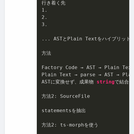
1
2
3
.

... ASTとPlain Textをハイブリッ
方法

Factory Code → AST → Plain Te
Plain Text → parse → AST → Pl
ASTに変換せず、成果物 
string
で結合

方法
2
: SourceFile

statementsを抽出

方法
2
: ts-morphを使う
