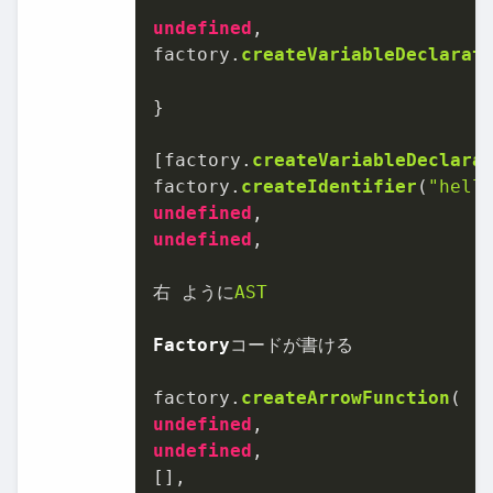
undefined
,

factory.
createVariableDeclarat
}

[factory.
createVariableDeclara
factory.
createIdentifier
(
"hell
undefined
undefined
,

右 ように
AST
Factory
コードが書ける

factory.
createArrowFunction
undefined
undefined
,
