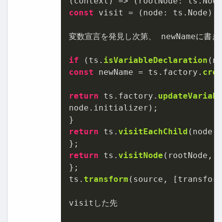
(
context
) =>
(
rootNode: ts.Nod
const
 visit = (
node
: ts.
Node
):
変数宣言を発見し次第、 newNameに書き
if
 (ts.
isVariableDeclaration
const
 newName = ts.
factory
.
cre
return
 ts.
factory
.
updateVariab
node.
initializer
);

return
 ts.
visitEachChild
(node, 
return
 ts.
visitNode
(rootNode, v
};

ts.
transform
(source, [transform
visitした先
