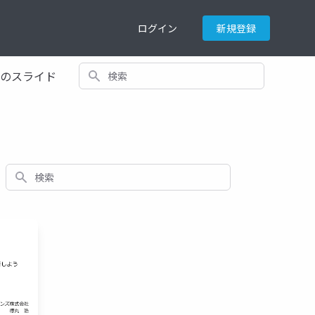
ログイン
新規登録
検索
てのスライド
検索