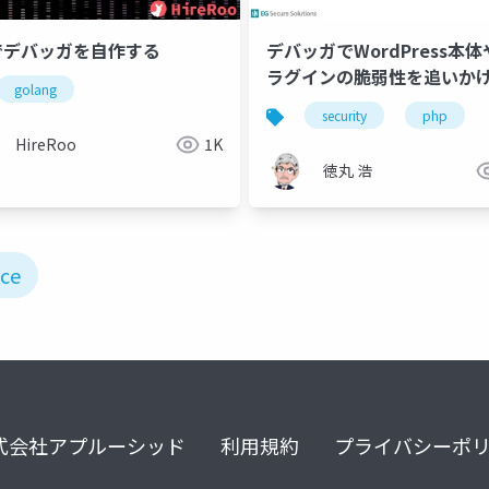
でデバッガを自作する
デバッガでWordPress本
ラグインの脆弱性を追いか
golang
よう
security
php
HireRoo
1K
徳丸 浩
ace
式会社アプルーシッド
利用規約
プライバシーポ