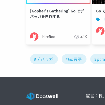
[Gopher's Gathering] Go でデ
Go 
バッガを自作する
HireRoo
3.9K
#デバッガ
#Go言語
#ptr
運営：株