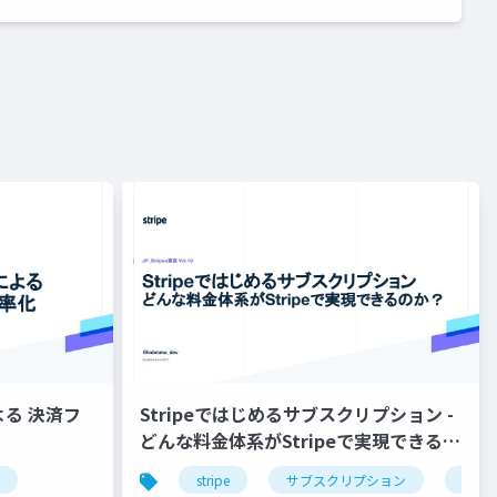
よる 決済フ
Stripeではじめるサブスクリプション -
どんな料金体系がStripeで実現できるの
か？ / JP_Stripes Tokyo 202309
済システム
stripe
サブスクリプション
決済