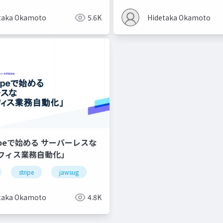
taka Okamoto
5.6K
Hidetaka Okamoto
ripeで始める サーバーレスな
フィス業務自動化」
stripe
jawsug
taka Okamoto
4.8K