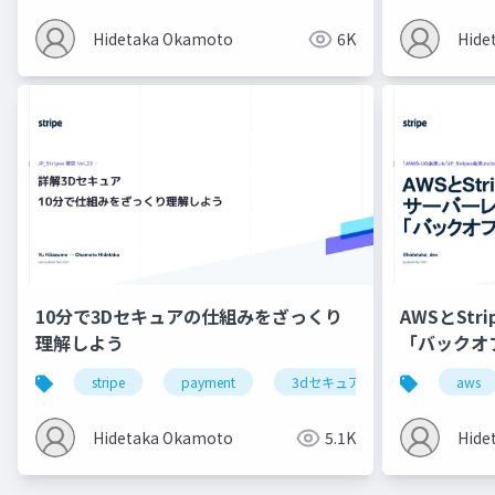
Hidetaka Okamoto
6K
Hide
10分で3Dセキュアの仕組みをざっくり
AWSとSt
理解しよう
「バックオ
stripe
payment
3dセキュア
aws
Hidetaka Okamoto
5.1K
Hide