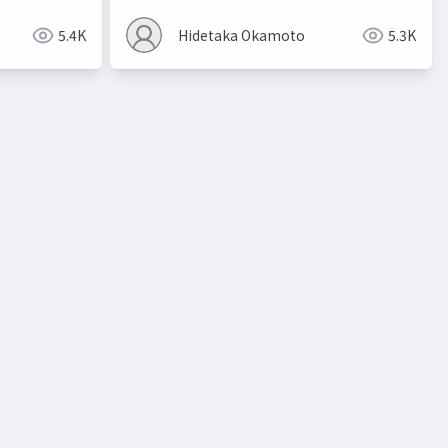
5.4K
Hidetaka Okamoto
5.3K