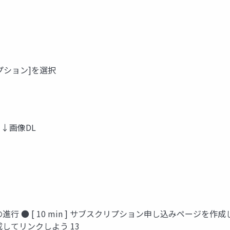
プション]を選択
 ↓画像DL
ョップの進行 ● [ 10 min ] サブスクリプション申し込みページを作
作成してリンクしよう 13