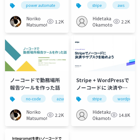
をノーコードで作ろう
ード開発への移行法 /
power automate
chatgpt
stripe
no-code
aws
JP_Stripes Fukuoka
202307
Noriko
Hidetaka
1.2K
2.2K
Matsumoto
Okamoto
ノーコードで勤務場所
Stripe + WordPressで
報告ツールを作った話
ノーコードに 決済やサ
ブスクを始めようワー
no-code
azure
power-automate
stripe
wordpress
logic-
クショップ
Noriko
Hidetaka
2.2K
14.8K
Matsumoto
Okamoto