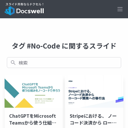
Ope
タグ #No-Code に関するスライド
検索
ChatGPTをMicrosoft
Stripeにおける、 ノー
Teamsから使う仕組み
コード決済から ローコ