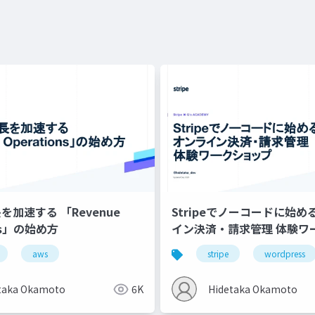
を加速する 「Revenue
Stripeでノーコードに始め
ons」の始め方
イン決済・請求管理 体験ワ
プ
aws
stripe
wordpress
taka Okamoto
6K
Hidetaka Okamoto