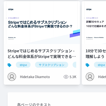
Stripeではじめるサブスクリプション -
10分で3
どんな料金体系がStripeで実現できるの
理解しよう
か？ / JP_Stripes Tokyo 202309
stripe
サブスクリプション
決済システム
stripe
Hidetaka Okamoto
5.3K
Hide
各ページのテキスト