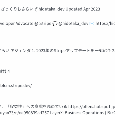
 ざっくりおさらい @hidetaka_dev Updated Apr 2023
loper Advocate @ Stripe 💬 @hidetaka_dev ✉ https://h
い アジェンダ 1. 2023年のStripeアップデートを一部紹介 2.
け) 4
/bfcm.stripe.dev/
識を高めている https://offers.hubspot.jp/state-of
uyan73/n/ne950839ad257 LayerX: Business Operations ( BizOp