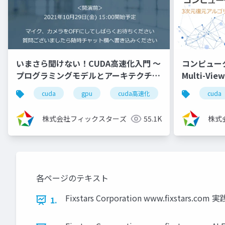
いまさら聞けない！CUDA高速化入門 ～
コンピュー
プログラミングモデルとアーキテクチャ
Multi-Vi
の解説、高速化の実践～
（2024/8/7
cuda
gpu
cuda高速化
高速化シリーズ
cuda
（2021/10/29）
株式会社フィックスターズ
55.1K
株式
各ページのテキスト
Fixstars Corporation www.fixstars.com
1.