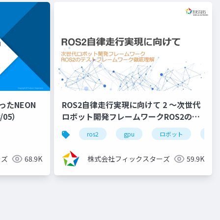
ったNEON
ROS2自律走行実現に向けて 2 ～次世代
/05）
ロボット開発フレームワークROS2のビ
ルドシステム徹底理解～
ップシリーズ
ros2
gpu
ロボット
自律
（2022/11/30）
ーズ
68.9K
株式会社フィックスターズ
59.9K