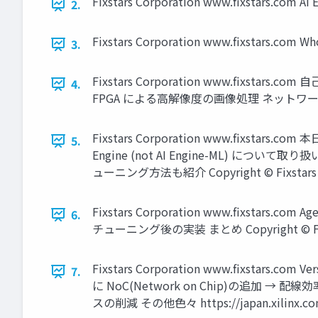
Fixstars Corporation www.fixstars.co
2.
Fixstars Corporation www.fixstars
3.
Fixstars Corporation www.fixstars.
4.
FPGA による高解像度の画像処理 ネットワーク処理
Fixstars Corporation www.fixst
5.
Engine (not AI Engine-ML) に
ューニング方法も紹介 Copyright © Fixstars 
Fixstars Corporation www.fixstars.
6.
チューニング後の実装 まとめ Copyright © Fixs
Fixstars Corporation www.fixsta
7.
に NoC(Network on Chip)の追加 → 配線
スの削減 その他色々 https://japan.xilinx.com/pro