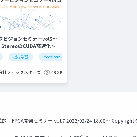
タビジョンセミナーvol5～
ew StereoのCUDA高速化～
)
機械学習
deeplearning
深層学習
visualslam
会社フィックスターズ
49.3K
 実践的！FPGA開発セミナー vol.7 2022/02/24 18:00～ Copyright © Fi