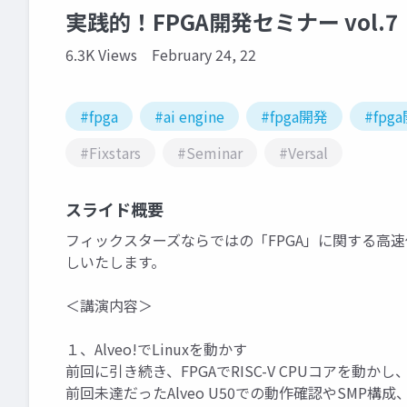
実践的！FPGA開発セミナー vol.7（2
6.3K Views
February 24, 22
#fpga
#ai engine
#fpga開発
#fp
#Fixstars
#Seminar
#Versal
スライド概要
フィックスターズならではの「FPGA」に関する高
しいたします。
＜講演内容＞
１、Alveo!でLinuxを動かす
前回に引き続き、FPGAでRISC-V CPUコアを動
前回未達だったAlveo U50での動作確認やSMP構