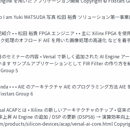
m AI Engine を用いた アプリケーション開発 Copyright © Fixstars Grou
.com Who I am Yuki MATSUDA 写真 松田 裕貴 ソリューション第一事業
com 自己紹介 • • 松田 裕貴 FPGA エンジニア • • 主に Xilinx FPGA
のオフロード AIE を用いた画像処理の高速化 などを着手 Copyrigh
ars.com 本日のセミナーの内容 • Versal で新しく追加された AI En
ついて取り扱います サンプルアプリケーションとして FIR Filter の作
Group 5
com Agenda • • • AIE のアーキテクチャ AIE のプログラミング方法 AIE
tars Group 6
rs.com Versal ACAPとは • Xilinx の新しいアーキテクチャのチップ 
効率上昇 AI Engine の追加 / DSP の更新 (DSP58) → 演算効率向
ducts/silicon-devices/acap/versal-ai-core.html Copyrigh