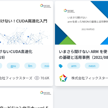
けないCUDA高速化
いまさら聞けない ARM を使
/19）
の基礎と活用事例（2021/08
ディープラーニング
gpu
llm
コンペ
nvidia
初心者
高速化
arm
kaggleスコアア
neon
会社フィックスターズ
70.6K
株式会社フィックスタ