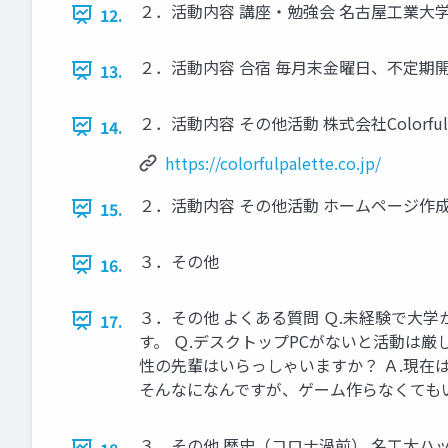
２．活動内容 講座・勉強会 名古屋工業大
12.
２．活動内容 合宿 毎月末金曜日、不定期開
13.
２．活動内容 その他活動 株式会社Colorfu
14.
https://colorfulpalette.co.jp/
２．活動内容 その他活動 ホームページ作成 
15.
３．その他
16.
３．その他 よくある質問 Ｑ.未経験で大
17.
す。 Ｑ.デスクトップPCがないと活動は厳
性の先輩はいらっしゃいますか？ Ａ.現在は
そんなになんですが、ゲーム作らなくてもい
３．その他 歴史（コロナ渦前） 名工大ハ