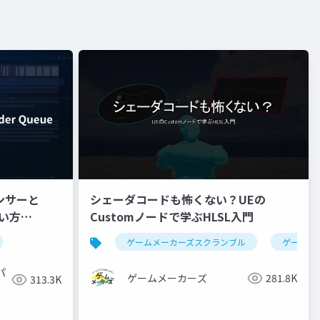
ンサーと
シェーダコードも怖くない？UEの
使い方
Customノードで学ぶHLSL入門
ゲームメーカーズスクランブル
ゲーム制
パ
ゲームメーカーズ
281.8K
313.3K