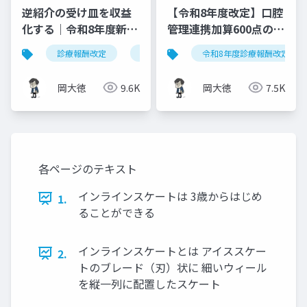
逆紹介の受け皿を収益
【令和8年度改定】口腔
化する｜令和8年度新設
管理連携加算600点の算
「特定機能病院等紹介
定要件・施設基準まと
診療報酬改定
特定機能病院等紹介患者受入加算
令和8年度診療報酬改定
患者受入加算」完全実
め
践ガイド
岡大徳
9.6K
岡大徳
7.5K
各ページのテキスト
インラインスケートは 3歳からはじめ
1.
ることができる
インラインスケートとは アイススケー
2.
トのブレード（刃）状に 細いウィール
を縦一列に配置したスケート