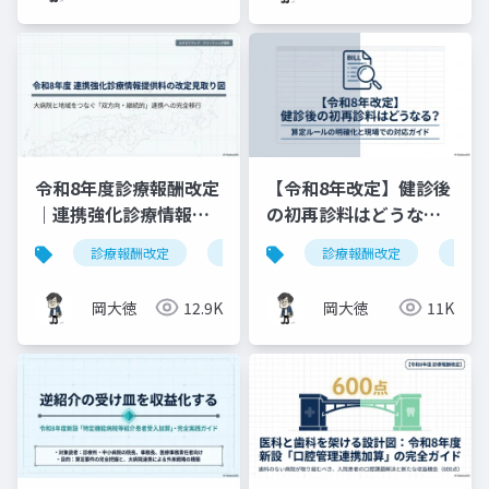
令和8年度診療報酬改定
【令和8年改定】健診後
｜連携強化診療情報提
の初再診料はどうな
供料の見直しを図解で
る？算定ルールの明確
診療報酬改定
連携強化診療情報提供料
診療報酬改定
令和8年度
健康
解説
化と現場での対応ガイ
ド
岡大徳
12.9K
岡大徳
11K