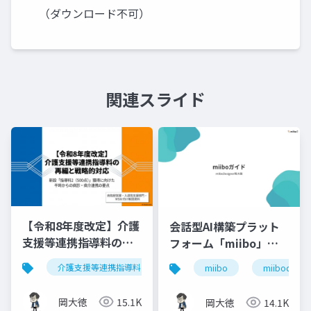
（ダウンロード不可）
関連スライド
【令和8年度改定】介護
会話型AI構築プラット
支援等連携指導料の再
フォーム「miibo」ガ
編と戦略的対応｜指導
イド
介護支援等連携指導料
令和8年度診療報酬改定
入
miibo
miibodesign
料2（500点）の要件整
理
岡大徳
15.1K
岡大徳
14.1K