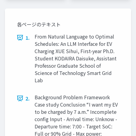
各ページのテキスト
From Natural Language to Optimal
1.
Schedules: An LLM Interface for EV
Charging XUE Sihui, First-year Ph.D.
Student KODAIRA Daisuke, Assistant
Professor Graduate School of
Science of Technology Smart Grid
Lab
Background Problem Framework
2.
Case study Conclusion “I want my EV
to be charged by 7 a.m.” Incomplete
config Input - Arrival time: Unknow -
Departure time: 7:00 - Target SoC:
Full or 90% Grid - Max power: