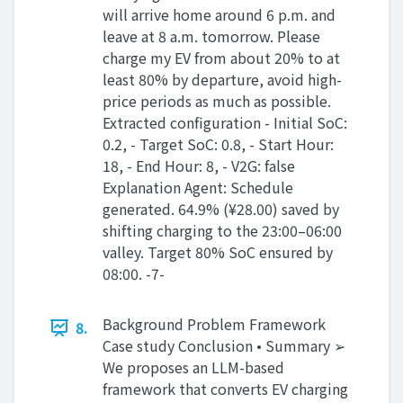
will arrive home around 6 p.m. and
leave at 8 a.m. tomorrow. Please
charge my EV from about 20% to at
least 80% by departure, avoid high-
price periods as much as possible.
Extracted configuration - Initial SoC:
0.2, - Target SoC: 0.8, - Start Hour:
18, - End Hour: 8, - V2G: false
Explanation Agent: Schedule
generated. 64.9% (¥28.00) saved by
shifting charging to the 23:00–06:00
valley. Target 80% SoC ensured by
08:00. -7-
Background Problem Framework
8.
Case study Conclusion • Summary ➢
We proposes an LLM-based
framework that converts EV charging