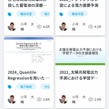
設した蓄電池の深層強
習による電力需要予測
化学習による運用
機械学習
強化学習
蓄電池
機械学習
太陽光発電
小平 大
小平 大
4.6K
4.5K
輔
輔
2024_Quantile
2022_太陽光発電出力
Regressionを用いた 確
予測における学習デー
率的電力価格予測
タの欠損値補完
電力価格
分位点予測
電力取引市場
小平 大
小平 大
3.8K
2.9K
輔
輔