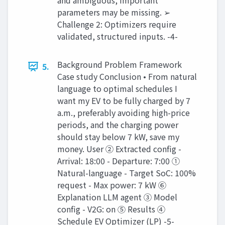
and ambiguous, important
parameters may be missing. ➢
Challenge 2: Optimizers require
validated, structured inputs. -4-
Background Problem Framework
5.
Case study Conclusion • From natural
language to optimal schedules I
want my EV to be fully charged by 7
a.m., preferably avoiding high-price
periods, and the charging power
should stay below 7 kW, save my
money. User ② Extracted config -
Arrival: 18:00 - Departure: 7:00 ①
Natural-language - Target SoC: 100%
request - Max power: 7 kW ⑥
Explanation LLM agent ③ Model
config - V2G: on ⑤ Results ④
Schedule EV Optimizer (LP) -5-