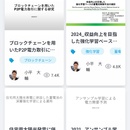
2024_収益向上を目指
した強化学習ベースの
ブロックチェーンを用
蓄電池制御手法の検討
いたP2P電力取引に関
強化学習
蓄電池
する研究
ブロックチェーン
小平 大
4.8K
輔
小平 大
7.4K
輔
住宅用太陽光発電に併
2021_アンサンブル学