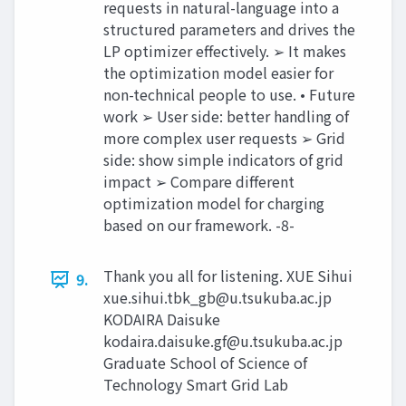
requests in natural-language into a
structured parameters and drives the
LP optimizer effectively. ➢ It makes
the optimization model easier for
non-technical people to use. • Future
work ➢ User side: better handling of
more complex user requests ➢ Grid
side: show simple indicators of grid
impact ➢ Compare different
optimization model for charging
based on our framework. -8-
Thank you all for listening. XUE Sihui
9.
xue.sihui.tbk_gb@u.tsukuba.ac.jp
KODAIRA Daisuke
kodaira.daisuke.gf@u.tsukuba.ac.jp
Graduate School of Science of
Technology Smart Grid Lab