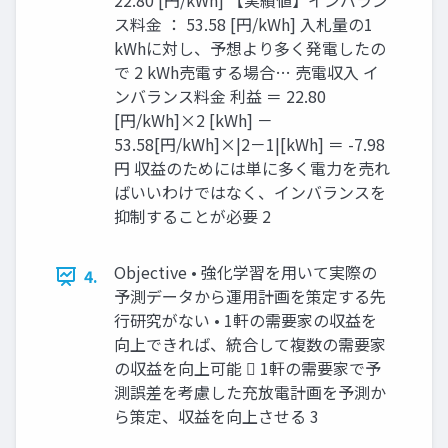
22.80 [円/kWh] 【実績値】インバラン
ス料金 ： 53.58 [円/kWh] 入札量の1
kWhに対し、予想より多く発電したの
で 2 kWh売電する場合… 売電収入 イ
ンバランス料金 利益 ＝ 22.80
[円/kWh]×2 [kWh] －
53.58[円/kWh]×|2－1|[kWh] ＝ -7.98
円 収益のためには単に多く電力を売れ
ばいいわけではなく、インバランスを
抑制することが必要 2
Objective • 強化学習を用いて実際の
4.
予測データから運用計画を策定する先
行研究がない • 1軒の需要家の収益を
向上できれば、統合して複数の需要家
の収益を向上可能  1軒の需要家で予
測誤差を考慮した充放電計画を予測か
ら策定、収益を向上させる 3