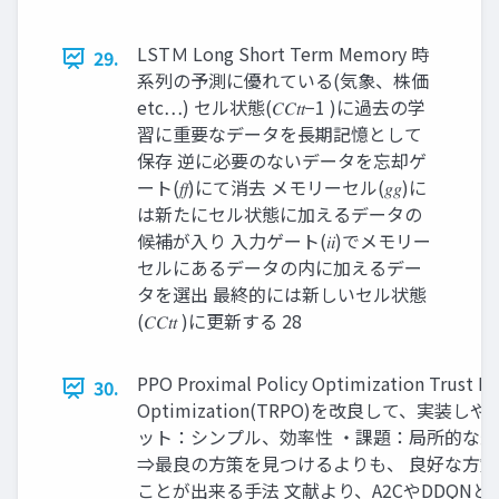
LSTＭ Long Short Term Memory 時
29.
系列の予測に優れている(気象、株価
etc…) セル状態(𝐶𝐶𝑡𝑡−1 )に過去の学
習に重要なデータを長期記憶として
保存 逆に必要のないデータを忘却ゲ
ート(𝑓𝑓)にて消去 メモリーセル(𝑔𝑔)に
は新たにセル状態に加えるデータの
候補が入り 入力ゲート(𝑖𝑖)でメモリー
セルにあるデータの内に加えるデー
タを選出 最終的には新しいセル状態
(𝐶𝐶𝑡𝑡 )に更新する 28
PPO Proximal Policy Optimization Trust Re
30.
Optimization(TRPO)を改良して、実装
ット：シンプル、効率性 ・課題：局所的な
⇒最良の方策を見つけるよりも、 良好な方
ことが出来る手法 文献より、A2CやDDQN