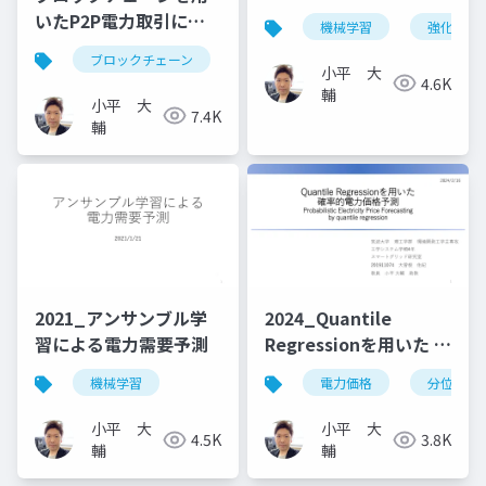
化学習による運用
いたP2P電力取引に関
機械学習
強化学習
する研究
ブロックチェーン
小平 大
4.6K
輔
小平 大
7.4K
輔
2021_アンサンブル学
2024_Quantile
習による電力需要予測
Regressionを用いた 確
率的電力価格予測
機械学習
電力価格
分位点予
小平 大
小平 大
4.5K
3.8K
輔
輔