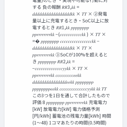
電量)のとき ・実現不可能な行動に対
する 負の報酬 𝑅𝑅3,𝑘𝑘 =
𝑑𝑑𝑑𝑑𝑑𝑑𝑑𝑑𝑑𝑑𝑑𝑑𝑑𝑑𝑑𝑑𝑑𝑘𝑘 × 𝑇𝑇 × ②発電
量以上に充電するとき・SoC以上に放
電するとき 𝑅𝑅1,𝑘𝑘 𝑝𝑝𝑝𝑝𝑝𝑝𝑝𝑝
𝑝𝑝𝑟𝑟𝑟𝑟𝑟𝑟𝑟𝑟𝑘𝑘 −(𝑐𝑐𝑐𝑐𝑐𝑐𝑐𝑐𝑐𝑐𝑐𝑘𝑘 ) × 𝑇𝑇 ×
=� 𝑝𝑝𝑝𝑝𝑝𝑝𝑝𝑝 𝑐𝑐𝑐𝑐𝑐𝑐𝑐𝑐𝑐𝑐𝑐𝑐𝑐𝑐𝑐𝑐𝑘𝑘 −
𝑑𝑑𝑑𝑑𝑑𝑑𝑑𝑑𝑑𝑑𝑑𝑑𝑑𝑑𝑑𝑑𝑑𝑘𝑘 × 𝑇𝑇 ×
𝑝𝑝𝑟𝑟𝑟𝑟𝑟𝑟𝑟𝑟𝑘𝑘 ③SoCが100%を超えると
き 𝑝𝑝𝑝𝑝𝑝𝑝𝑝𝑝 𝑅𝑅2,𝑘𝑘 =
−𝑐𝑐𝑐𝑐𝑐𝑐𝑐𝑐𝑐𝑐𝑐𝑐𝑐𝑐𝑦𝑦𝑘𝑘 × 𝑇𝑇 ×
𝑝𝑝𝑟𝑟𝑟𝑟𝑟𝑟𝑟𝑟𝑘𝑘 𝑐𝑐𝑐𝑐𝑐𝑐𝑐𝑐𝑐𝑒𝑒𝑘𝑘
𝑑𝑑𝑑𝑑𝑑𝑑𝑑𝑑𝑑𝑑𝑑𝑑𝑑𝑑𝑑𝑒𝑒𝑘𝑘 𝑝𝑝𝑝𝑝𝑝𝑝𝑝𝑝
𝑝𝑝𝑝𝑝𝑝𝑝𝑝𝑝𝑒𝑒𝑘𝑘 𝑐𝑐𝑐𝑐𝑐𝑐𝑐𝑐𝑐𝑐𝑐𝑐𝑐𝑐𝑦𝑦𝑘𝑘 𝑘𝑘 𝑇𝑇
この3つを1日を通して合計したもので
評価 8 𝑝𝑝𝑝𝑝𝑝𝑝𝑝𝑝 𝑝𝑝𝑟𝑟𝑟𝑟𝑟𝑟𝑟𝑟𝑘𝑘 充電電力
[kW] 放電電力[kW] 電力価格予測
[円/kWh] 蓄電池の残電力量[kWh] 時間
(1～48) 1コマあたりの時間(0.5時間)