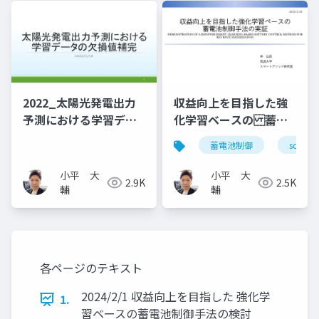
2022_太陽光発電出力
収益向上を目指した強
予測における学習デー
化学習ベースの 蓄電
タの欠損値補完
池制御手法の実証
蓄電池制御
soc
小平 大
小平 大
2.9K
2.5K
輔
輔
各ページのテキスト
2024/2/1 収益向上を目指した 強化学
1.
習ベースの蓄電池制御手法の検討