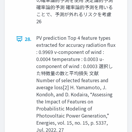
の確率論的予測を使用 決定論的予測
確率論的予測 確率論的予測を用いる
ことで、予測が外れるリスクを考慮
26
PV prediction Top 4 feature types
28.
extracted for accuracy radiation flux
: 0.9969 v-component of wind :
0.0004 temperature : 0.0003 u-
component of wind : 0.0003 選択し
た特徴量の数と平均損失 文献
Number of selected features and
average loss[2] H. Yamamoto, J.
Kondoh, and D. Kodaira, “Assessing
the Impact of Features on
Probabilistic Modeling of
Photovoltaic Power Generation,”
Energies, vol. 15, no. 15, p. 5337,
Jul. 2022. 27