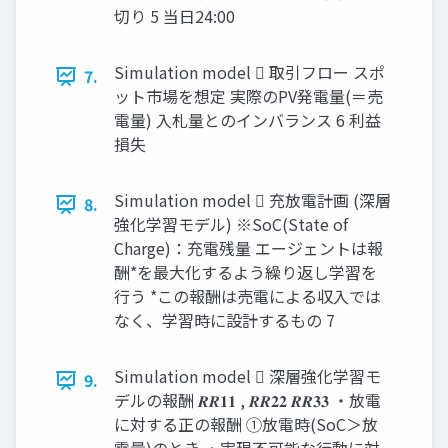
切り 5 当日24:00
Simulation model  取引フロー スポ
7.
ット市場を想定 実際のPV発電量(＝売
電量) 入札量とのインバランス 6 利益
損失
Simulation model  充放電計画 (深層
8.
強化学習モデル) ※SoC(State of
Charge)：充電残量 エージェントは報
酬*を最大化するよう繰り返し学習を
行う *この報酬は売電による収入では
なく、学習時に設計するもの 7
Simulation model  深層強化学習モ
9.
デルの報酬 𝑹𝑹𝟏𝟏 , 𝑹𝑹𝟐𝟐 𝑹𝑹𝟑𝟑 ・放電
に対する正の報酬 ①放電時(SoC＞放