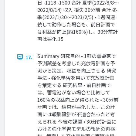
日 -1118 -1500 合計 夏季(2022/8/8～
2022/8/14) 収入 損失 30分前 合計 冬
季(2023/1/30～2023/2/5) • 1週間連
続して動作した場合も、前日計画で
は利益が向上(約160％)し、30分前計
画は悪化 15
Summary 研究目的 • 1軒の需要家で
17.
予測誤差を考慮した充放電計画を予
測から策定、収益を向上させる 研究
手法 • 強化学習を用いて充放電計画
を策定する 研究結果 • 前日計画で
は、蓄電池がない場合と比較して
160％の収益向上が得られた • 30分前
計画では、結果が悪化した。この計
画には報酬設計が不適合だったと考
えられる 今後の課題 • 30分前計画に
おける強化学習モデルの報酬の再検