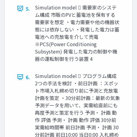
Simulation model  需要家のシステ
5.
ム構成 市販のPVと蓄電池を保有する
需要家を想定 ・電力需要や他の機器状
態には依存しない ・発電した電力は蓄
電池への充放電を介して売電
※PCS(Power Conditioning
Subsystem) 発電した電力の制御や機
器の運転制御を行う装置 4
Simulation model  プログラム構成
6.
2つの手法を検討 ・前日計画 ：スポッ
ト市場入札締め切り前に予測と充放電
計画を策定 ・30分前計画：最新の気象
予測データを用いて、実需給直前にも
再度予測と策定を行う 予測・ 計画 動
作 評価 予測・ 計画 動作 評価 30分前
実需給時間帯 前日計画 予測・ 計画 30
分前計画 前日10:00 当日0:00 入札締め